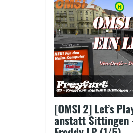
[OMSI 2] Let’s Pl
anstatt Sittingen 
Freddy LP (1/5)