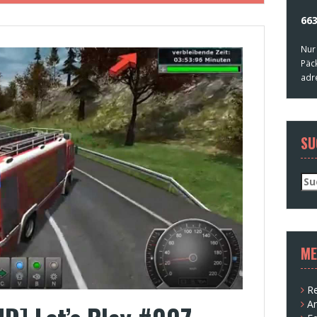
663
Nur
Päc
adr
SU
Su
nac
ME
Re
A