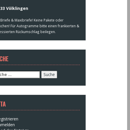
33 Völklingen
 Briefe & Maxibriefe! Keine Pakete oder
kchen! Für Autogramme bitte einen frankierten &
essierten Rückumschlag beilegen.
CHE
che
h:
TA
gistrieren
nmelden