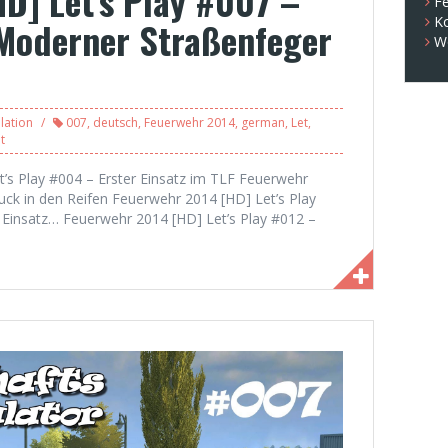
D] Let’s Play #007 –
Fe
K
Moderner Straßenfeger
W
lation
007
,
deutsch
,
Feuerwehr 2014
,
german
,
Let
,
t
t’s Play #004 – Erster Einsatz im TLF Feuerwehr
uck in den Reifen Feuerwehr 2014 [HD] Let’s Play
 Einsatz… Feuerwehr 2014 [HD] Let’s Play #012 –