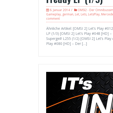
6. Januar 2014
OMSI2 - Der Omnibussim
Gameplay
,
german
,
Let
,
Lets
,
LetsPlay
,
Merced
comment
Ähnliche Artikel: [OMSI 2] Let’s Play #0
LP (1/3) [OMSI 2] Let’s Play #048 [HD] 
Supergeil! L255 (1/2) [OMSI 2] Let’s Pla
Play #080 [HD] – Der […]