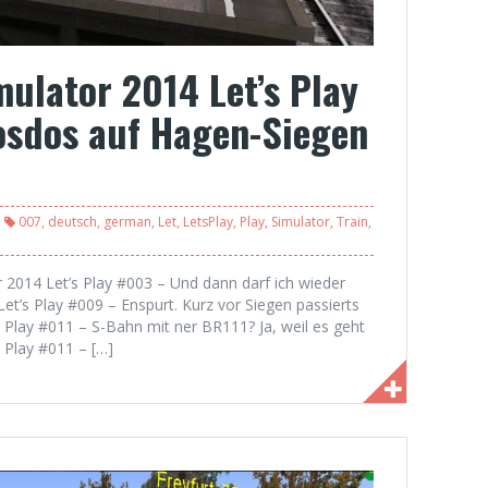
mulator 2014 Let’s Play
osdos auf Hagen-Siegen
007
,
deutsch
,
german
,
Let
,
LetsPlay
,
Play
,
Simulator
,
Train
,
or 2014 Let’s Play #003 – Und dann darf ich wieder
t’s Play #009 – Enspurt. Kurz vor Siegen passierts
s Play #011 – S-Bahn mit ner BR111? Ja, weil es geht
s Play #011 – […]