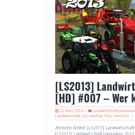
[LS2013] Landwir
[HD] #007 – Wer k
22. März 2014
Landwirtschaftssimulato
Landwirtschaft
,
Let
,
LetsPlay
,
Play
,
tomtaz01
Ähnliche Artikel: [LS2013] Landwirtschaf
[LS2013] Landwirtschaftssimulator 2013 