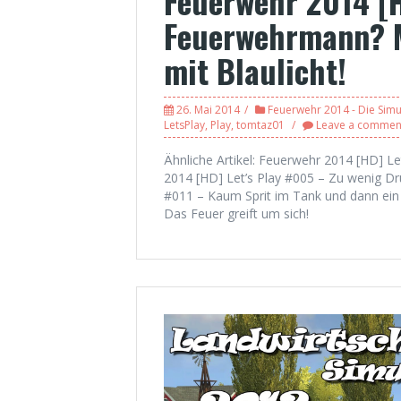
Feuerwehr 2014 [H
Feuerwehrmann? 
mit Blaulicht!
26. Mai 2014
Feuerwehr 2014 - Die Simu
LetsPlay
,
Play
,
tomtaz01
Leave a commen
Ähnliche Artikel: Feuerwehr 2014 [HD] Le
2014 [HD] Let’s Play #005 – Zu wenig Dr
#011 – Kaum Sprit im Tank und dann ein
Das Feuer greift um sich!