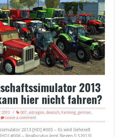
tschaftssimulator 2013
ann hier nicht fahren?
r 2013
007
,
astragon
,
deutsch
,
Farming
,
german
,
Leave a comment
tssimulator 2013 [HD] #005 – Es wird Gehexelt
[HD] #006 – Reallocutus lernt fliegen [LS2013]