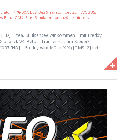
ulator
007
,
Bus
,
Bus Simulator
,
deutsch
,
EVOBUS
,
es-Benz
,
OMSI
,
Play
,
Simulator
,
tomtaz01
Leave a
12 [HD] – Yea, St. Ilsensee wir kommen – mit Freddy
– Gladbeck V4. Beta – Trunkenheit am Steuer?
y #055 [HD] – Freddy wird Müde (4/4) [OMSI 2] Let’s