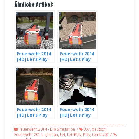
Ähnliche Artikel:
Feuerwehr 2014
Feuerwehr 2014
[HD] Let’s Play
[HD] Let’s Play
#004 – Erster
#005 – Zu wenig
Einsatz im TLF
Druck in den
Reifen
Feuerwehr 2014
Feuerwehr 2014
[HD] Let’s Play
[HD] Let’s Play
#011 – Kaum
#012 – Das Feuer
Sprit im Tank
greift um sich!
Feuerwehr 2014 - Die Simulation
007
,
deutsch
,
und dann ein
Feuerwehr 2014
,
german
,
Let
,
LetsPlay
,
Play
,
tomtaz01
Einsatz…