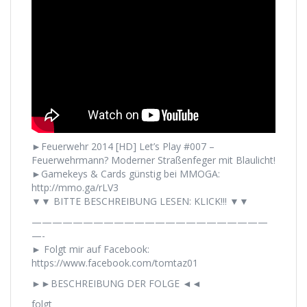
►Feuerwehr 2014 [HD] Let’s Play #007 –
Feuerwehrmann? Moderner Straßenfeger mit Blaulicht!
►Gamekeys & Cards günstig bei MMOGA:
http://mmo.ga/rLV3
▼▼ BITTE BESCHREIBUNG LESEN: KLICK!!! ▼▼
———————————————————————
—-
► Folgt mir auf Facebook:
https://www.facebook.com/tomtaz01
►►BESCHREIBUNG DER FOLGE ◄◄
folgt