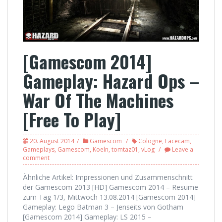
[Gamescom 2014]
Gameplay: Hazard Ops –
War Of The Machines
[Free To Play]
20. August 2014
Gamescom
Cologne
,
Facecam
,
Gameplays
,
Gamescom
,
Koeln
,
tomtaz01
,
vLog
Leave a
comment
Ähnliche Artikel: Impressionen und Zusammenschnitt
der Gamescom 2013 [HD] Gamescom 2014 – Resume
zum Tag 1/3, Mittwoch 13.08.2014 [Gamescom 2014]
Gameplay: Lego Batman 3 – Jenseits von Gotham
[Gamescom 2014] Gameplay: LS 2015 –