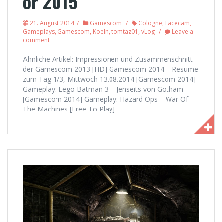
or 2015
21. August 2014
Gamescom
Cologne
,
Facecam
,
Gameplays
,
Gamescom
,
Koeln
,
tomtaz01
,
vLog
Leave a
comment
Ähnliche Artikel: Impressionen und Zusammenschnitt
der Gamescom 2013 [HD] Gamescom 2014 – Resume
zum Tag 1/3, Mittwoch 13.08.2014 [Gamescom 2014]
Gameplay: Lego Batman 3 – Jenseits von Gotham
[Gamescom 2014] Gameplay: Hazard Ops – War Of
The Machines [Free To Play]