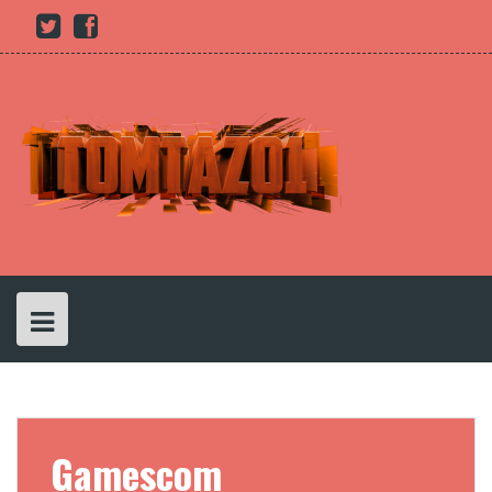
Skip
Youtube
twitter
Facebook
to
content
Gamescom