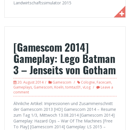
Landwirtschaftssimulator 2015
[Gamescom 2014]
Gameplay: Lego Batman
3 – Jenseits von Gotham
20. August 2014
Gamescom
Cologne
,
Facecam
,
Gameplays
,
Gamescom
,
Koeln
,
tomtaz01
,
vLog
Leave a
comment
Ähnliche Artikel: Impressionen und Zusammenschnitt
der Gamescom 2013 [HD] Gamescom 2014 – Resume
zum Tag 1/3, Mittwoch 13.08.2014 [Gamescom 2014]
Gameplay: Hazard Ops – War Of The Machines [Free
To Play] [Gamescom 2014] Gameplay: LS 2015 –