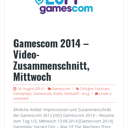
Gamescom 2014 –
Video-
Zusammenschnitt,
Mittwoch
18. August 2014
Gamescom
Cologne
,
Facecam
,
Gameplays
,
Gamescom
,
Koeln
,
tomtaz01
,
vLog
Leave a
comment
Ähnliche Artikel: Impressionen und Zusammenschnitt
der Gamescom 2013 [HD] Gamescom 2014 – Resume
zum Tag 1/3, Mittwoch 13.08.2014 [Gamescom 2014]
Gameplay: Hazard Ops – War Of The Machines [Free