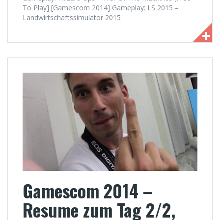
To Play] [Gamescom 2014] Gameplay: LS 2015 –
Landwirtschaftssimulator 2015
Gamescom 2014 –
Resume zum Tag 2/2,