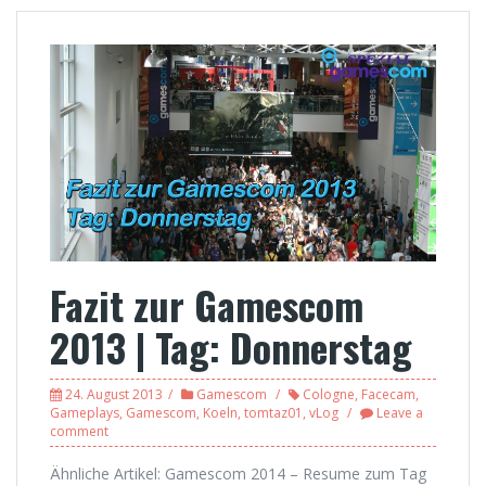
Fazit zur Gamescom
2013 | Tag: Donnerstag
24. August 2013
Gamescom
Cologne
,
Facecam
,
Gameplays
,
Gamescom
,
Koeln
,
tomtaz01
,
vLog
Leave a
comment
Ähnliche Artikel: Gamescom 2014 – Resume zum Tag