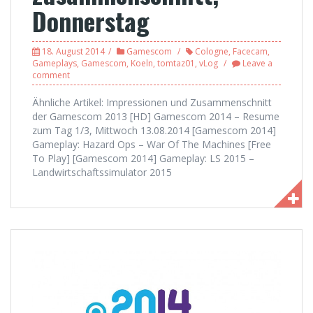
Donnerstag
18. August 2014
Gamescom
Cologne
,
Facecam
,
Gameplays
,
Gamescom
,
Koeln
,
tomtaz01
,
vLog
Leave a
comment
Ähnliche Artikel: Impressionen und Zusammenschnitt
der Gamescom 2013 [HD] Gamescom 2014 – Resume
zum Tag 1/3, Mittwoch 13.08.2014 [Gamescom 2014]
Gameplay: Hazard Ops – War Of The Machines [Free
To Play] [Gamescom 2014] Gameplay: LS 2015 –
Landwirtschaftssimulator 2015