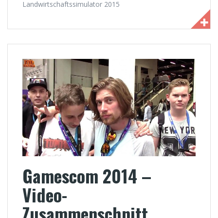
Landwirtschaftssimulator 2015
Gamescom 2014 –
Video-
Zusammenschnitt,