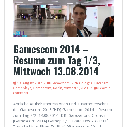
Gamescom 2014 –
Resume zum Tag 1/3,
Mittwoch 13.08.2014
13. August 2014
Gamescom
Cologne
,
Facecam
,
Gameplays
,
Gamescom
,
Koeln
,
tomtaz01
,
vLog
Leave a
comment
Ähnliche Artikel: Impressionen und Zusammenschnitt
der Gamescom 2013 [HD] Gamescom 2014 – Resume
zum Tag 2/2, 14.08.2014, DB, Sarazar und Gronkh
[Gamescom 2014] Gameplay: Hazard Ops – War Of
The Machines [Free To Play] [Gamescom 2014]