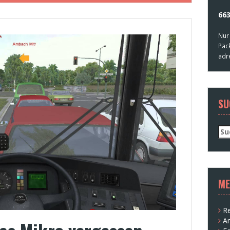
663
Nur
Päc
adr
SU
Su
nac
ME
Re
A