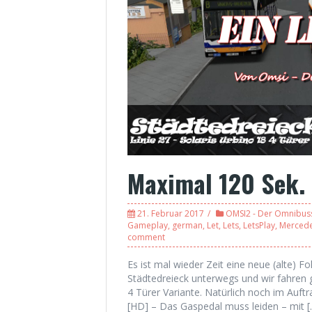
Maximal 120 Sek. 
21. Februar 2017
OMSI2 - Der Omnibus
Gameplay
,
german
,
Let
,
Lets
,
LetsPlay
,
Merced
comment
Es ist mal wieder Zeit eine neue (alte) 
Städtedreieck unterwegs und wir fahren 
4 Türer Variante. Natürlich noch im Auftr
[HD] – Das Gaspedal muss leiden – mit [