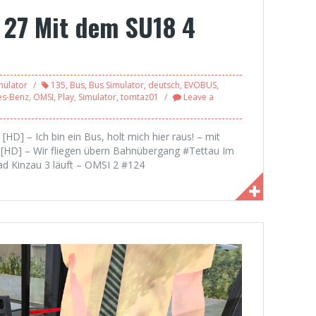
 27 Mit dem SU18 4
mulator
135
,
Bus
,
Bus Simulator
,
deutsch
,
EVOBUS
,
es-Benz
,
OMSI
,
Play
,
Simulator
,
tomtaz01
Leave a
 [HD] – Ich bin ein Bus, holt mich hier raus! – mit
2 [HD] – Wir fliegen übern Bahnübergang #Tettau Im
d Kinzau 3 läuft – OMSI 2 #124