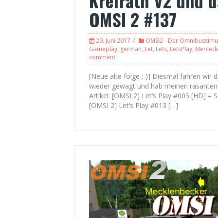
Krefrath V2 und d
OMSI 2 #137
29. Juni 2017
OMSI2 - Der Omnibussimu
Gameplay
,
german
,
Let
,
Lets
,
LetsPlay
,
Merced
comment
[Neue alte folge ;-)] Diesmal fahren wir d
wieder gewagt und hab meinen rasanten F
Artikel: [OMSI 2] Let’s Play #005 [HD] – S
[OMSI 2] Let’s Play #013 […]