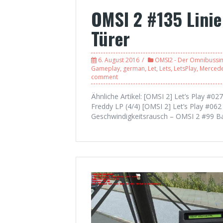
OMSI 2 #135 Linie
Türer
6. August 2016
OMSI2 - Der Omnibussi
Gameplay
,
german
,
Let
,
Lets
,
LetsPlay
,
Merced
comment
Ähnliche Artikel: [OMSI 2] Let’s Play #027
Freddy LP (4/4) [OMSI 2] Let’s Play #06
Geschwindigkeitsrausch – OMSI 2 #99 Ba