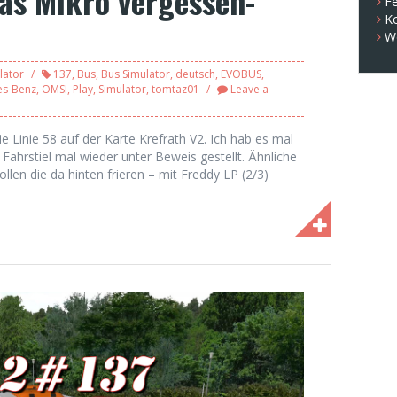
as Mikro vergessen-
Fe
K
W
lator
137
,
Bus
,
Bus Simulator
,
deutsch
,
EVOBUS
,
es-Benz
,
OMSI
,
Play
,
Simulator
,
tomtaz01
Leave a
ie Linie 58 auf der Karte Krefrath V2. Ich hab es mal
ahrstiel mal wieder unter Beweis gestellt. Ähnliche
ollen die da hinten frieren – mit Freddy LP (2/3)