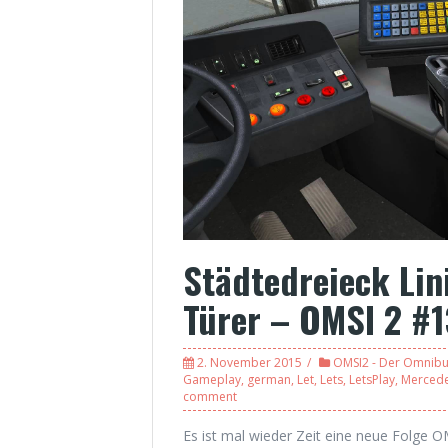
Städtedreieck Lin
Türer – OMSI 2 #
2. November 2015
OMSI2 - Der Omnibu
Gameplay
,
german
,
Let
,
Lets
,
LetsPlay
,
Merced
comment
Es ist mal wieder Zeit eine neue Folge 