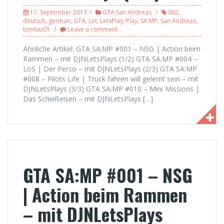
17. September 2013
GTA San Andreas
002
,
deutsch
,
german
,
GTA
,
Let
,
LetsPlay
,
Play
,
SA:MP
,
San Andreas
,
tomtaz01
Leave a comment
Ähnliche Artikel: GTA SA:MP #001 – NSG | Action beim
Rammen – mit DJNLetsPlays (1/2) GTA SA:MP #004 –
LoS | Der Perso – mit DJNLetsPlays (2/3) GTA SA:MP
#008 – Pilots Life | Truck fahren will gelernt sein – mit
DJNLetsPlays (3/3) GTA SA:MP #010 – Mini Missions |
Das Schießeisen – mit DJNLetsPlays […]
GTA SA:MP #001 – NSG
| Action beim Rammen
– mit DJNLetsPlays