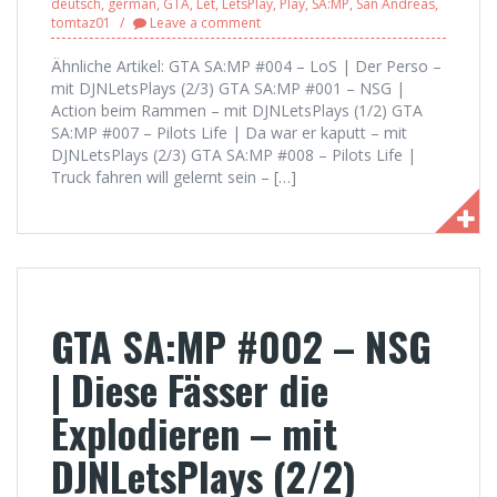
deutsch
,
german
,
GTA
,
Let
,
LetsPlay
,
Play
,
SA:MP
,
San Andreas
,
tomtaz01
Leave a comment
Ähnliche Artikel: GTA SA:MP #004 – LoS | Der Perso –
mit DJNLetsPlays (2/3) GTA SA:MP #001 – NSG |
Action beim Rammen – mit DJNLetsPlays (1/2) GTA
SA:MP #007 – Pilots Life | Da war er kaputt – mit
DJNLetsPlays (2/3) GTA SA:MP #008 – Pilots Life |
Truck fahren will gelernt sein – […]
GTA SA:MP #002 – NSG
| Diese Fässer die
Explodieren – mit
DJNLetsPlays (2/2)