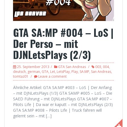
GTA SA:MP #004 – LoS |
Der Perso – mit
DJNLetsPlays (2/3)
25. September 2013
GTA San Andreas
003
,
004
,
deutsch
,
german
,
GTA
,
Let
,
LetsPlay
,
Play
,
SA:MP
,
San Andreas
,
tomtaz01
Leave a comment
Ähnliche Artikel: GTA SA:MP #003 – LoS | Der Anfang
– mit DJNLetsPlays (1/3) GTA SAMP #005 – LoS – Die
SAED Führung – mit DJNLetsPlays GTA SA:MP #007 –
Pilots Life | Da war er kaputt – mit DJNLetsPlays (2/3)
GTA SA:MP #008 – Pilots Life | Truck fahren will
gelernt sein – mit […]