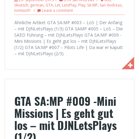
deutsch
,
german
,
GTA
,
Let
,
LetsPlay
,
Play
,
SA:MP
,
San Andreas
,
tomtaz01
Leave a comment
Ähnliche Artikel: GTA SA:MP #003 – LoS | Der Anfang
– mit DJNLetsPlays (1/3) GTA SAMP #005 – LoS – Die
SAED Führung – mit DJNLetsPlays GTA SA:MP #009 -
Mini Missions | Es geht gut los – mit DJNLetsPlays
(1/2) GTA SA:MP #007 – Pilots Life | Da war er kaputt
– mit DJNLetsPlays (2/3)
GTA SA:MP #009 -Mini
Missions | Es geht gut
los – mit DJNLetsPlays
(1/2)