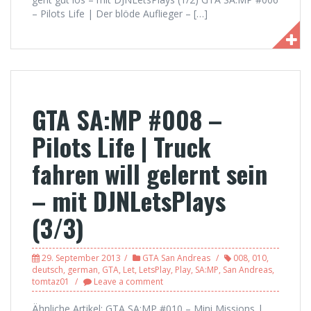
– Pilots Life | Der blöde Auflieger – […]
GTA SA:MP #008 –
Pilots Life | Truck
fahren will gelernt sein
– mit DJNLetsPlays
(3/3)
29. September 2013
GTA San Andreas
008
,
010
,
deutsch
,
german
,
GTA
,
Let
,
LetsPlay
,
Play
,
SA:MP
,
San Andreas
,
tomtaz01
Leave a comment
Ähnliche Artikel: GTA SA:MP #010 – Mini Missions |