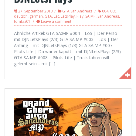
27. September 2013
GTA San Andreas
004
,
005
,
deutsch
,
german
,
GTA
,
Let
,
LetsPlay
,
Play
,
SA:MP
,
San Andreas
,
tomtaz01
Leave a comment
Ähnliche Artikel: GTA SA:MP #004 – LoS | Der Perso –
mit DJNLetsPlays (2/3) GTA SA:MP #003 – LoS | Der
Anfang – mit DJNLetsPlays (1/3) GTA SA:MP #007 –
Pilots Life | Da war er kaputt – mit DJNLetsPlays (2/3)
GTA SA:MP #008 – Pilots Life | Truck fahren will
gelernt sein – mit […]