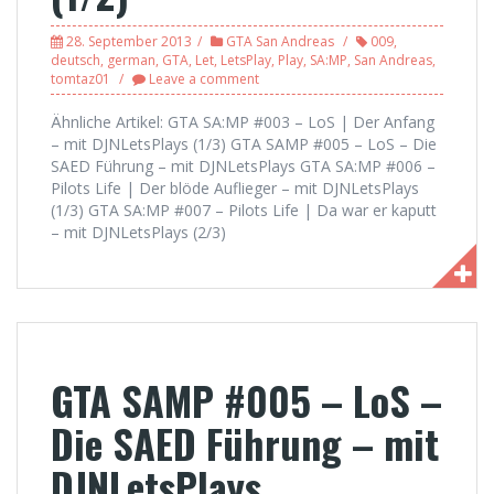
28. September 2013
GTA San Andreas
009
,
deutsch
,
german
,
GTA
,
Let
,
LetsPlay
,
Play
,
SA:MP
,
San Andreas
,
tomtaz01
Leave a comment
Ähnliche Artikel: GTA SA:MP #003 – LoS | Der Anfang
– mit DJNLetsPlays (1/3) GTA SAMP #005 – LoS – Die
SAED Führung – mit DJNLetsPlays GTA SA:MP #006 –
Pilots Life | Der blöde Auflieger – mit DJNLetsPlays
(1/3) GTA SA:MP #007 – Pilots Life | Da war er kaputt
– mit DJNLetsPlays (2/3)
GTA SAMP #005 – LoS –
Die SAED Führung – mit
DJNLetsPlays