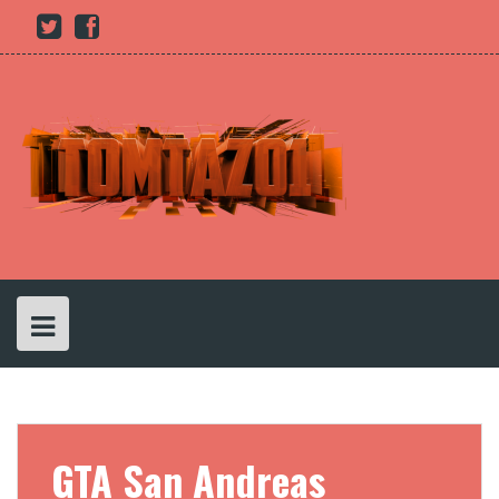
Skip
Youtube
twitter
Facebook
to
content
GTA San Andreas