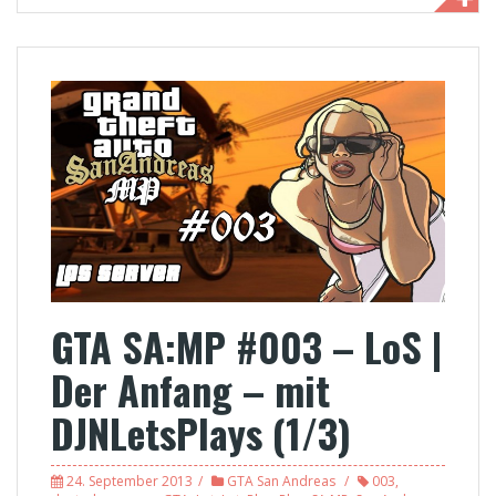
GTA SA:MP #003 – LoS |
Der Anfang – mit
DJNLetsPlays (1/3)
24. September 2013
GTA San Andreas
003
,