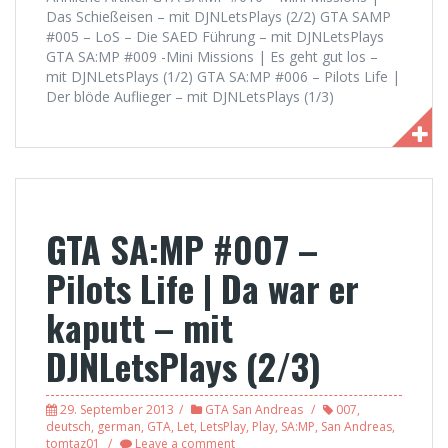
Das Schießeisen – mit DJNLetsPlays (2/2) GTA SAMP
#005 – LoS – Die SAED Führung – mit DJNLetsPlays
GTA SA:MP #009 -Mini Missions | Es geht gut los –
mit DJNLetsPlays (1/2) GTA SA:MP #006 – Pilots Life |
Der blöde Auflieger – mit DJNLetsPlays (1/3)
GTA SA:MP #007 –
Pilots Life | Da war er
kaputt – mit
DJNLetsPlays (2/3)
29. September 2013
GTA San Andreas
007
,
deutsch
,
german
,
GTA
,
Let
,
LetsPlay
,
Play
,
SA:MP
,
San Andreas
,
tomtaz01
Leave a comment