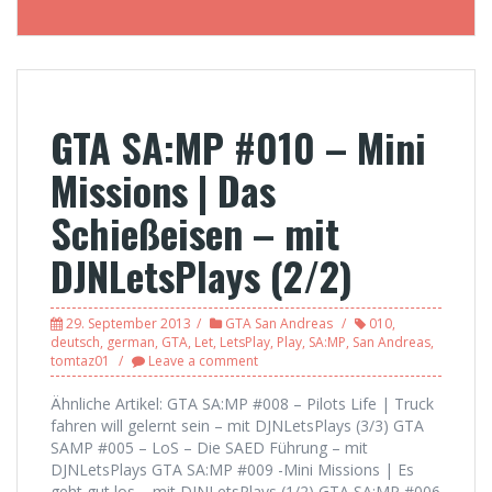
GTA SA:MP #010 – Mini
Missions | Das
Schießeisen – mit
DJNLetsPlays (2/2)
29. September 2013
GTA San Andreas
010
,
deutsch
,
german
,
GTA
,
Let
,
LetsPlay
,
Play
,
SA:MP
,
San Andreas
,
tomtaz01
Leave a comment
Ähnliche Artikel: GTA SA:MP #008 – Pilots Life | Truck
fahren will gelernt sein – mit DJNLetsPlays (3/3) GTA
SAMP #005 – LoS – Die SAED Führung – mit
DJNLetsPlays GTA SA:MP #009 -Mini Missions | Es
geht gut los – mit DJNLetsPlays (1/2) GTA SA:MP #006