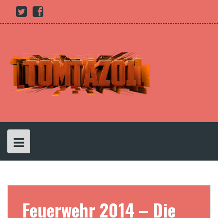
Skip
Youtube
twitter
Facebook
to
content
Feuerwehr 2014 – Die