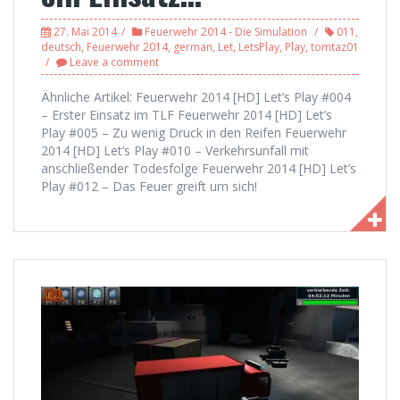
27. Mai 2014
Feuerwehr 2014 - Die Simulation
011
,
deutsch
,
Feuerwehr 2014
,
german
,
Let
,
LetsPlay
,
Play
,
tomtaz01
Leave a comment
Ähnliche Artikel: Feuerwehr 2014 [HD] Let’s Play #004
– Erster Einsatz im TLF Feuerwehr 2014 [HD] Let’s
Play #005 – Zu wenig Druck in den Reifen Feuerwehr
2014 [HD] Let’s Play #010 – Verkehrsunfall mit
anschließender Todesfolge Feuerwehr 2014 [HD] Let’s
Play #012 – Das Feuer greift um sich!