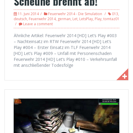
Scheune brennt ab!
11. Juni 2014
Feuerwehr 2014 - Die Simulation
013
,
deutsch
,
Feuerwehr 2014
,
german
,
Let
,
LetsPlay
,
Play
,
tomtaz01
Leave a comment
Ähnliche Artikel: Feuerwehr 2014 [HD] Let’s Play #003
– Nachteinsatz im RTW Feuerwehr 2014 [HD] Let’s
Play #004 – Erster Einsatz im TLF Feuerwehr 2014
[HD] Let’s Play #009 – Unfall mit Personenschaden
Feuerwehr 2014 [HD] Let’s Play #010 – Verkehrsunfall
mit anschließender Todesfolge