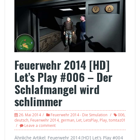
Feuerwehr 2014 [HD]
Let’s Play #006 – Der
Schlafmangel wird
schlimmer
26. Mai 2014
Feuerwehr 2014 - Die Simulation
006
,
deutsch
,
Feuerwehr 2014
,
german
,
Let
,
LetsPlay
,
Play
,
tomtaz01
Leave a comment
Ähnliche Artikel: Feuerwehr 2014 [HD] Let’s Play #004