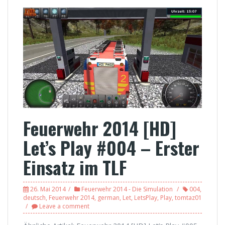
Feuerwehr 2014 [HD]
Let’s Play #004 – Erster
Einsatz im TLF
26. Mai 2014
Feuerwehr 2014 - Die Simulation
004
,
deutsch
,
Feuerwehr 2014
,
german
,
Let
,
LetsPlay
,
Play
,
tomtaz01
Leave a comment