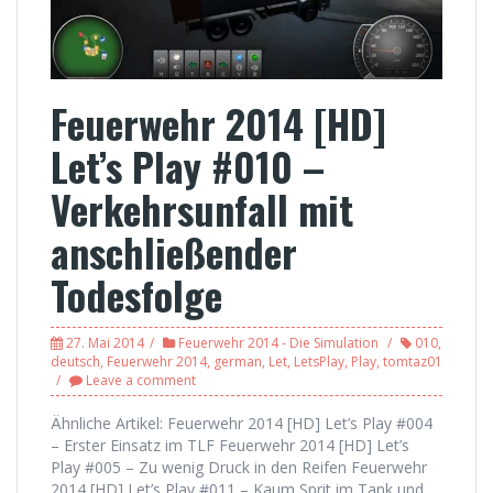
Feuerwehr 2014 [HD]
Let’s Play #010 –
Verkehrsunfall mit
anschließender
Todesfolge
27. Mai 2014
Feuerwehr 2014 - Die Simulation
010
,
deutsch
,
Feuerwehr 2014
,
german
,
Let
,
LetsPlay
,
Play
,
tomtaz01
Leave a comment
Ähnliche Artikel: Feuerwehr 2014 [HD] Let’s Play #004
– Erster Einsatz im TLF Feuerwehr 2014 [HD] Let’s
Play #005 – Zu wenig Druck in den Reifen Feuerwehr
2014 [HD] Let’s Play #011 – Kaum Sprit im Tank und