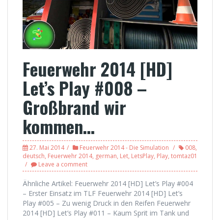
Feuerwehr 2014 [HD]
Let’s Play #008 –
Großbrand wir
kommen…
27. Mai 2014
Feuerwehr 2014 - Die Simulation
008
,
deutsch
,
Feuerwehr 2014
,
german
,
Let
,
LetsPlay
,
Play
,
tomtaz01
Leave a comment
Ähnliche Artikel: Feuerwehr 2014 [HD] Let’s Play #004
– Erster Einsatz im TLF Feuerwehr 2014 [HD] Let’s
Play #005 – Zu wenig Druck in den Reifen Feuerwehr
2014 [HD] Let’s Play #011 – Kaum Sprit im Tank und