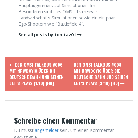
Hauptaugenmerk auf Simulationen. Im
Besonderen sind dies OMSI, TrainFever
Landwirtschafts-Simulationen sowie ein ein paar
Ego-Shootern wie "Battlefield 4".
See all posts by tomtaz01
Post
DER OMSI TALKBUS #006
DER OMSI TALKBUS #008
navigation
MIT NRWBOY18 ÜBER DIE
MIT NRWBOY18 ÜBER DIE
DEUTSCHE BAHN UND SEINEN
DEUTSCHE BAHN UND SEINEN
LET’S PLAYS (1/10) [HD]
LET’S PLAYS (3/10) [HD]
Schreibe einen Kommentar
Du musst
angemeldet
sein, um einen Kommentar
abzugeben.