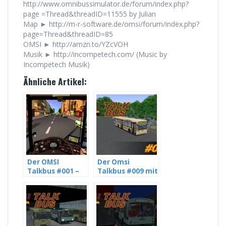
http://www.omnibussimulator.de/forum/index.php?
page =Thread&threadID=11555 by Julian
Map ► http://m-r-software.de/omsi/forum/index.php?
page=Thread&threadID=85
OMSI ► http://amzn.to/YZcVOH
Musik ► http://incompetech.com/ (Music by
Incompetech Musik)
Ähnliche Artikel:
Der OMSI
Der Omsi
Talkbus #001 –
Talkbus #009 mit
Mit Julian über
NRWBoy18 über
Gott und die
die Deutsche
Welt (1/5) ReUP
Bahn und seinen
[HD]
Let’s Plays (4/10)
[HD]