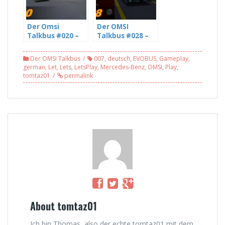
Der Omsi
Der OMSI
Talkbus #020 –
Talkbus #028 –
Die Omsi und
The Union
Youtube
strikes nothing –
Der OMSI Talkbus
007
,
deutsch
,
EVOBUS
,
Gameplay
,
Community mit
mit Niels (3/5)
german
,
Let
,
Lets
,
LetsPlay
,
Mercedes-Benz
,
OMSI
,
Play
,
sciviLP (5/5) [HD]
tomtaz01
permalink
About tomtaz01
Ich bin Thomas, also der echte tomtaz01 mit dem