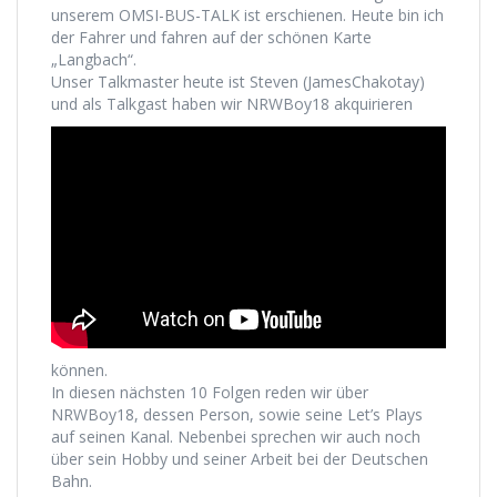
unserem OMSI-BUS-TALK ist erschienen. Heute bin ich
der Fahrer und fahren auf der schönen Karte
„Langbach“.
Unser Talkmaster heute ist Steven (JamesChakotay)
und als Talkgast haben wir NRWBoy18 akquirieren
können.
In diesen nächsten 10 Folgen reden wir über
NRWBoy18, dessen Person, sowie seine Let’s Plays
auf seinen Kanal. Nebenbei sprechen wir auch noch
über sein Hobby und seiner Arbeit bei der Deutschen
Bahn.