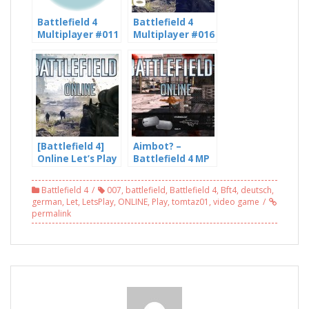
Battlefield 4
Battlefield 4
Multiplayer #011
Multiplayer #016
[HD] – Freddy
[HD] –
kann nicht
Fahrstuhlaction
fliegen – mit
Teil 2 – mit
Freddy LP und
Freddy LP und
DJNLetsPlays
DJNLetsPlays
[Battlefield 4]
Aimbot? –
Online Let’s Play
Battlefield 4 MP
#030 [HD] – Ein
#44
neuer Versuch
Battlefield 4
007
,
battlefield
,
Battlefield 4
,
Bft4
,
deutsch
,
mal was zu
german
,
Let
,
LetsPlay
,
ONLINE
,
Play
,
tomtaz01
,
video game
treffen
permalink