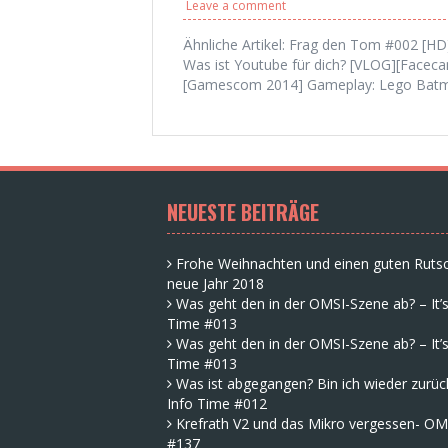
Leave a comment
Ähnliche Artikel: Frag den Tom #002 [H
Was ist Youtube für dich? [VLOG][Face
[Gamescom 2014] Gameplay: Lego Batma
NEUESTE BEITRÄGE
Frohe Weihnachten und einen guten Rutsc
neue Jahr 2018
Was geht den in der OMSI-Szene ab? – It’s
Time #013
Was geht den in der OMSI-Szene ab? – It’s
Time #013
Was ist abgegangen? Bin ich wieder zurück
Info Time #012
Krefrath V2 und das Mikro vergessen- OM
#137