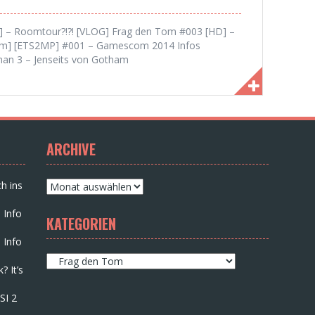
D] – Roomtour?!?! [VLOG] Frag den Tom #003 [HD] –
cam] [ETS2MP] #001 – Gamescom 2014 Infos
n 3 – Jenseits von Gotham
ARCHIVE
Archive
h ins
 Info
KATEGORIEN
 Info
Kategorien
? It’s
SI 2