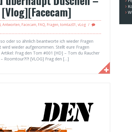
u überhaupt Duschen –
Fe
K
 [Vlog][Facecam]
W
4
,
Antworten
,
Facecam
,
FAQ
,
Fragen
,
tomtaz01
,
vLog
o oder so ähnlich beantworte ich wieder Fragen
 wird wieder aufgenommen. Stellt eure Fragen
e Artikel: Frag den Tom #001 [HD] – Tom du Raucher
– Roomtour?!?! [VLOG] Frag den […]