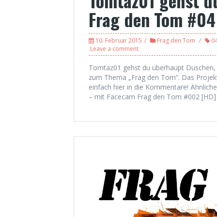
Tomtaz01 gehst d
Frag den Tom #04
10. Februar 2015
Frag den Tom
0
Leave a comment
Tomtaz01 gehst du überhaupt Duschen, s
zum Thema „Frag den Tom“. Das Projekt
einfach hier in die Kommentare! Ähnlich
– mit Facecam Frag den Tom #002 [HD] 