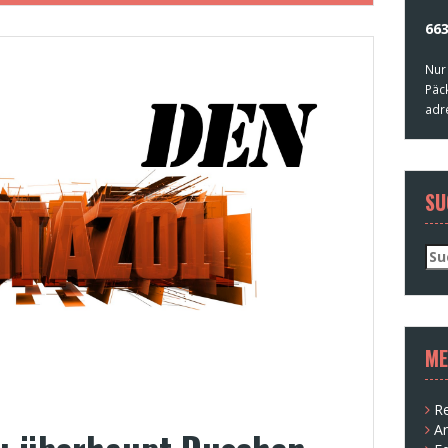
663
Nur
Päc
adr
SU
Su
nac
ME
Re
A