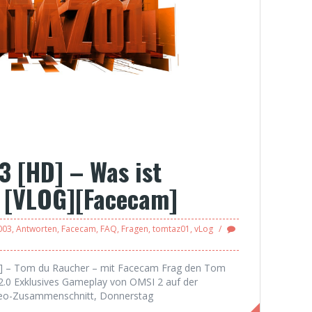
 [HD] – Was ist
? [VLOG][Facecam]
003
,
Antworten
,
Facecam
,
FAQ
,
Fragen
,
tomtaz01
,
vLog
HD] – Tom du Raucher – mit Facecam Frag den Tom
.0 Exklusives Gameplay von OMSI 2 auf der
o-Zusammenschnitt, Donnerstag