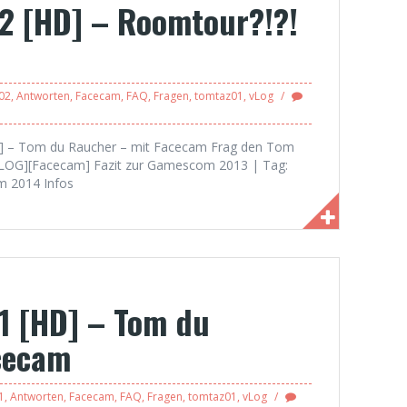
2 [HD] – Roomtour?!?!
02
,
Antworten
,
Facecam
,
FAQ
,
Fragen
,
tomtaz01
,
vLog
HD] – Tom du Raucher – mit Facecam Frag den Tom
[VLOG][Facecam] Fazit zur Gamescom 2013 | Tag:
 2014 Infos
1 [HD] – Tom du
cecam
1
,
Antworten
,
Facecam
,
FAQ
,
Fragen
,
tomtaz01
,
vLog