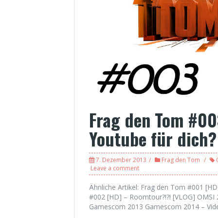
Frag den Tom #003
Youtube für dich
7. Dezember 2013
Frag den Tom
Leave a comment
Ähnliche Artikel: Frag den Tom #001 [
#002 [HD] – Roomtour?!?! [VLOG] OMSI 2
Gamescom 2013 Gamescom 2014 – Vide