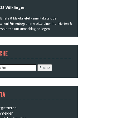
33 Völklingen
 Briefe & Maxibriefe! Keine Pakete oder
kchen! Für Autogramme bitte einen frankierten &
essierten Rückumschlag beilegen.
CHE
che
h:
TA
gistrieren
nmelden