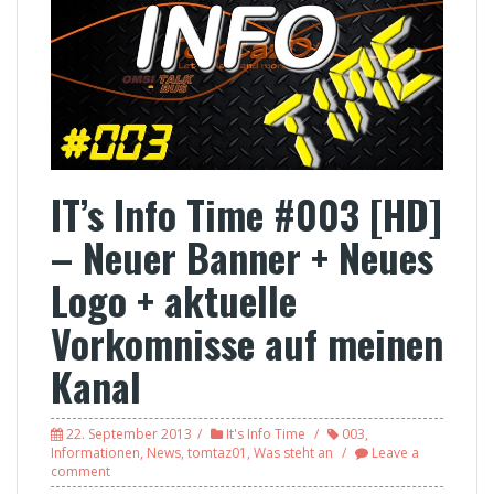
IT’s Info Time #003 [HD]
– Neuer Banner + Neues
Logo + aktuelle
Vorkomnisse auf meinen
Kanal
22. September 2013
It's Info Time
003
,
Informationen
,
News
,
tomtaz01
,
Was steht an
Leave a
comment