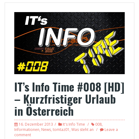
IT’s Info Time #008 [HD]
– Kurzfristiger Urlaub
in Österreich
16. Dezember 2013
It's Info Time
008
,
Informationen
,
News
,
tomtaz01
,
Was steht an
Leave a
comment