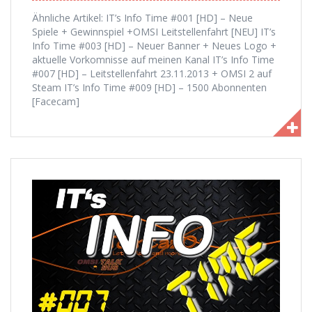
Ähnliche Artikel: IT’s Info Time #001 [HD] – Neue
Spiele + Gewinnspiel +OMSI Leitstellenfahrt [NEU] IT’s
Info Time #003 [HD] – Neuer Banner + Neues Logo +
aktuelle Vorkomnisse auf meinen Kanal IT’s Info Time
#007 [HD] – Leitstellenfahrt 23.11.2013 + OMSI 2 auf
Steam IT’s Info Time #009 [HD] – 1500 Abonnenten
[Facecam]