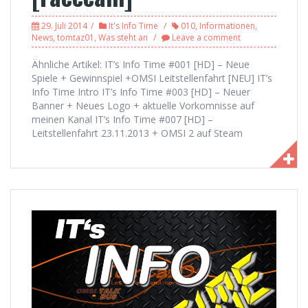
29. Juli 2014
It's Info Time
010
,
Informationen
,
News
,
tomtaz01
,
Was steht an
Leave a comment
Ähnliche Artikel: IT’s Info Time #001 [HD] – Neue
Spiele + Gewinnspiel +OMSI Leitstellenfahrt [NEU] IT’s
Info Time Intro IT’s Info Time #003 [HD] – Neuer
Banner + Neues Logo + aktuelle Vorkomnisse auf
meinen Kanal IT’s Info Time #007 [HD] –
Leitstellenfahrt 23.11.2013 + OMSI 2 auf Steam