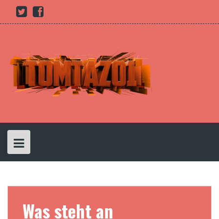
Skip
Youtube
twitter
Facebook
to
content
Was steht an