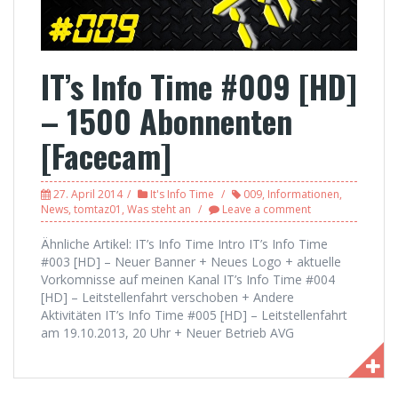
IT’s Info Time #009 [HD]
– 1500 Abonnenten
[Facecam]
27. April 2014
It's Info Time
009
,
Informationen
,
News
,
tomtaz01
,
Was steht an
Leave a comment
Ähnliche Artikel: IT’s Info Time Intro IT’s Info Time
#003 [HD] – Neuer Banner + Neues Logo + aktuelle
Vorkomnisse auf meinen Kanal IT’s Info Time #004
[HD] – Leitstellenfahrt verschoben + Andere
Aktivitäten IT’s Info Time #005 [HD] – Leitstellenfahrt
am 19.10.2013, 20 Uhr + Neuer Betrieb AVG