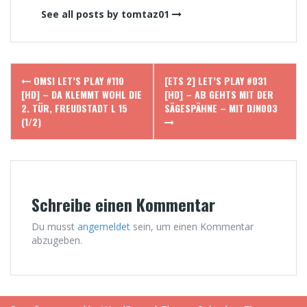
See all posts by tomtaz01
Post
OMSI LET’S PLAY #110
[ETS 2] LET’S PLAY #031
navigation
[HD] – DA KLEMMT WOHL DIE
[HD] – AB GEHTS MIT DER
2. TÜR, FREUDSTADT L 15
SÄGESPÄHNE – MIT DJN003
(1/2)
Schreibe einen Kommentar
Du musst
angemeldet
sein, um einen Kommentar
abzugeben.