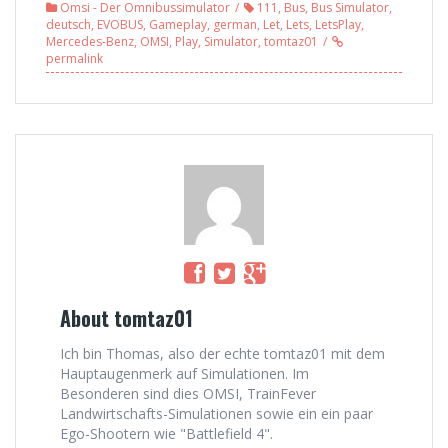
Omsi - Der Omnibussimulator
111
,
Bus
,
Bus Simulator
,
Römerberg 3.0 –
Freddy LP (4/4)
deutsch
,
EVOBUS
,
Gameplay
,
german
,
Let
,
Lets
,
LetsPlay
,
mit Freddy LP
Mercedes-Benz
,
OMSI
,
Play
,
Simulator
,
tomtaz01
(2/6)
permalink
About tomtaz01
Ich bin Thomas, also der echte tomtaz01 mit dem
Hauptaugenmerk auf Simulationen. Im
Besonderen sind dies OMSI, TrainFever
Landwirtschafts-Simulationen sowie ein ein paar
Ego-Shootern wie "Battlefield 4".