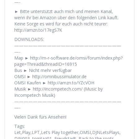
—-
► Bitte unterstützt auch mich und meinen Kanal,
wenn ihr bei Amazon über den folgenden Link kauft.
Keine Sorge es wird für euch auch nicht teurer:
http://amzn.to/17egS7K
DOWNLOADS:
———————————————————————
—-
Map ► http://m-r-software.de/omsi/forum/index.php?
page=Thread&threadID=16915
Bus ► Nicht mehr verfügbar
OMSI ► http://omnibussimulator.de
OMSI Kaufen ► http://amzn.to/YZcVOH
Musik ► http://incompetech.com/ (Music by
Incompetech Musik)
———————————————————————
—-
Vielen Dank fürs Ansehen!
Tags:
Let,Play,LPT,Let’s Play together,OMSI,DJNLetsPlays,
DJN003, tomtaz01, Freudstadt, Back to the roots,