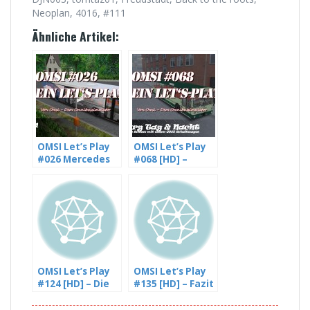
Neoplan, 4016, #111
Ähnliche Artikel:
OMSI Let’s Play
OMSI Let’s Play
#026 Mercedes
#068 [HD] –
Benz O405N2 auf
Hamburg im
Landkreis
Schnee mit
Glesien, Linie 764
einem O305
[HD]
Schaltwagen
(1/2)
OMSI Let’s Play
OMSI Let’s Play
#124 [HD] – Die
#135 [HD] – Fazit
Baustelle ist
zu Wankendorf 2
immer noch da,
+ Outtakes – mit