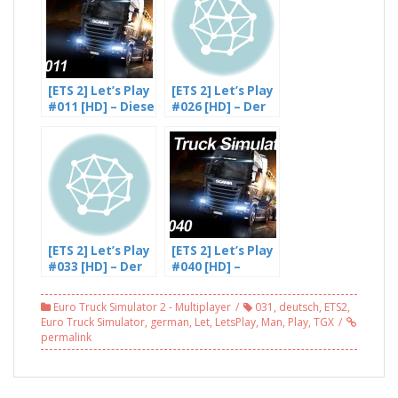
[ETS 2] Let’s Play
[ETS 2] Let’s Play
#011 [HD] – Diese
#026 [HD] – Der
teuren
Mietspiegel
Tankstellen
[ETS 2] Let’s Play
[ETS 2] Let’s Play
#033 [HD] – Der
#040 [HD] –
Patch hat vieles
Achtung
verschlimm-
Repainter
Euro Truck Simulator 2 - Multiplayer
031
,
deutsch
,
ETS2
,
bessert – mit
gesucht – mit
Euro Truck Simulator
,
german
,
Let
,
LetsPlay
,
Man
,
Play
,
TGX
DJN003
DJN003
permalink