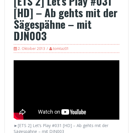
[ETS 2] Let’s Play #031
[HD] – Ab gehts mit der
Sägespähne – mit
DJN003
2. Oktober 2013
tomtaz01
►[ETS 2] Let’s Play #031 [HD] – Ab gehts mit der
Sägespähne – mit DJN003