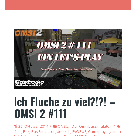
Ich Fluche zu viel?!?! –
OMSI 2 #111
26. Oktober 2014
OMSI2 - Der Omnibussimulator
111
,
Bus
,
Bus Simulator
,
deutsch
,
EVOBUS
,
Gameplay
,
german
,