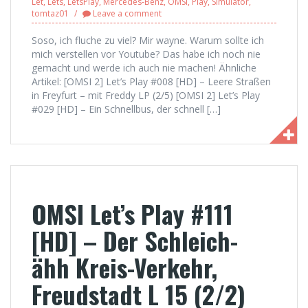
Let
,
Lets
,
LetsPlay
,
Mercedes-Benz
,
OMSI
,
Play
,
Simulator
,
tomtaz01
Leave a comment
Soso, ich fluche zu viel? Mir wayne. Warum sollte ich
mich verstellen vor Youtube? Das habe ich noch nie
gemacht und werde ich auch nie machen! Ähnliche
Artikel: [OMSI 2] Let’s Play #008 [HD] – Leere Straßen
in Freyfurt – mit Freddy LP (2/5) [OMSI 2] Let’s Play
#029 [HD] – Ein Schnellbus, der schnell […]
OMSI Let’s Play #111
[HD] – Der Schleich-
ähh Kreis-Verkehr,
Freudstadt L 15 (2/2)