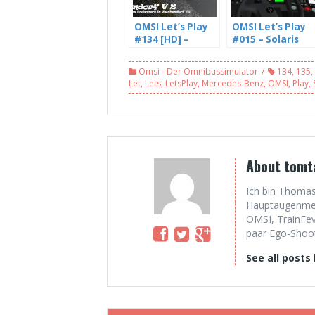
OMSI Let’s Play
OMSI Let’s Play
#134 [HD] –
#015 – Solaris
Busampeln ohne
Urbino 12 III im
Mehrwert in
Einsatz auf
Omsi - Der Omnibussimulator
134
,
135
,
Wankendorf V2 –
Mühlhausen
Let
,
Lets
,
LetsPlay
,
Mercedes-Benz
,
OMSI
,
Play
,
mit Freddy LP
(WIP), Linie 170
(3/4)
[HD]
About tomt
Ich bin Thomas
Hauptaugenmerk
OMSI, TrainFev
paar Ego-Shoote
See all posts