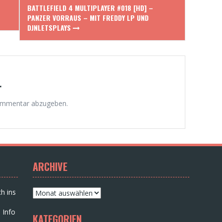
BATTLEFIELD 4 MULTIPLAYER #018 [HD] –
PANZER VORRAUS – MIT FREDDY LP UND
DJNLETSPLAYS
r
ommentar abzugeben.
ARCHIVE
Archive
h ins
 Info
KATEGORIEN