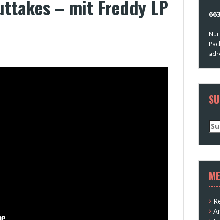
uttakes – mit Freddy LP
663
Nur
Päc
adr
SU
Su
nac
ME
Re
A