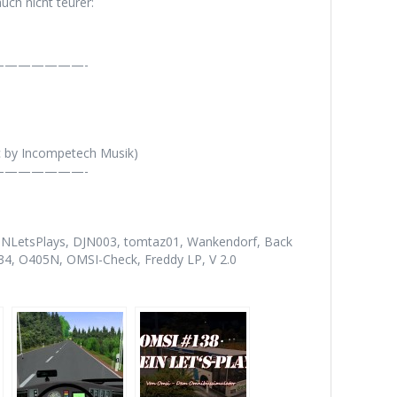
uch nicht teurer:
——————-
c by Incompetech Musik)
——————-
DJNLetsPlays, DJN003, tomtaz01, Wankendorf, Back
34, O405N, OMSI-Check, Freddy LP, V 2.0