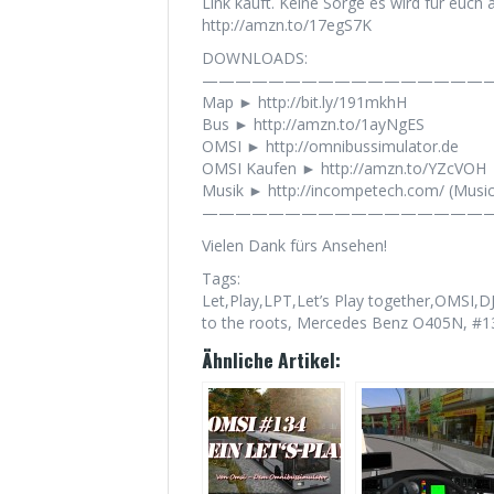
Link kauft. Keine Sorge es wird für euch a
http://amzn.to/17egS7K
DOWNLOADS:
——————————————————
Map ► http://bit.ly/191mkhH
Bus ► http://amzn.to/1ayNgES
OMSI ► http://omnibussimulator.de
OMSI Kaufen ► http://amzn.to/YZcVOH
Musik ► http://incompetech.com/ (Musi
——————————————————
Vielen Dank fürs Ansehen!
Tags:
Let,Play,LPT,Let’s Play together,OMSI,
to the roots, Mercedes Benz O405N, #1
Ähnliche Artikel: