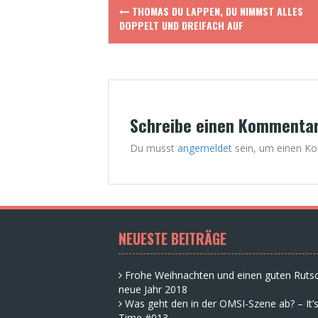
Post
THOMAS DU LAPPEN, DU NIMMST ALLES
navigation
DOPPELT UND DREIFACH AUF
Schreibe einen Kommenta
Du musst
angemeldet
sein, um einen K
NEUESTE BEITRÄGE
Frohe Weihnachten und einen guten Rutsc
neue Jahr 2018
Was geht den in der OMSI-Szene ab? – It’s
Time #013