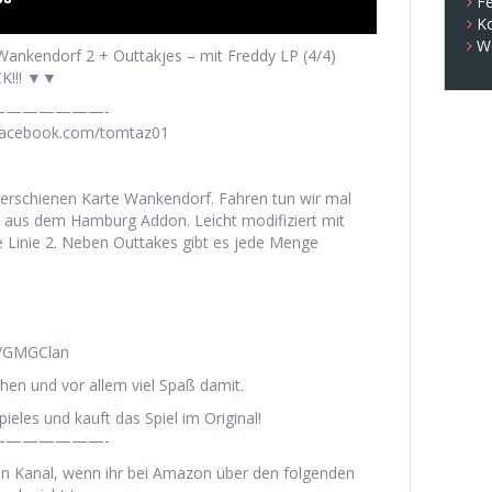
Fe
K
W
Wankendorf 2 + Outtakjes – mit Freddy LP (4/4)
K!!! ▼▼
——————-
.facebook.com/tomtaz01
 erschienen Karte Wankendorf. Fahren tun wir mal
 aus dem Hamburg Addon. Leicht modifiziert mit
e Linie 2. Neben Outtakes gibt es jede Menge
r/GMGClan
hen und vor allem viel Spaß damit.
ieles und kauft das Spiel im Original!
——————-
en Kanal, wenn ihr bei Amazon über den folgenden