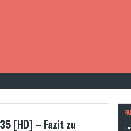
FA
35 [HD] – Fazit zu
to