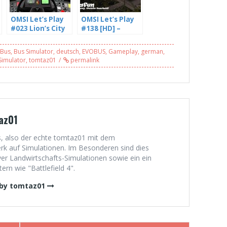
OMSI Let’s Play
OMSI Let’s Play
#023 Lion’s City
#138 [HD] –
DD auf
Landesregierun
Langbach, Linie
g, weiste
Bus
,
Bus Simulator
,
deutsch
,
EVOBUS
,
Gameplay
,
german
,
700 eine
Bescheid,
Simulator
,
tomtaz01
permalink
Rundfahrt der
Elbenhafen,10 –
besonderen Art
mit Freddy LP
(4/4)
(3/3)
az01
, also der echte tomtaz01 mit dem
 auf Simulationen. Im Besonderen sind dies
er Landwirtschafts-Simulationen sowie ein ein
rn wie "Battlefield 4".
 by tomtaz01