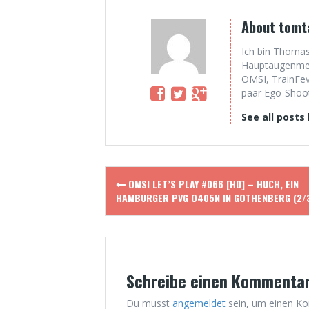
About tomt
Ich bin Thomas
Hauptaugenmerk
OMSI, TrainFev
paar Ego-Shoote
See all posts
Post
OMSI LET’S PLAY #066 [HD] – HUCH, EIN
navigation
HAMBURGER PVG O405N IN GOTHENBERG (2/
Schreibe einen Kommenta
Du musst
angemeldet
sein, um einen K