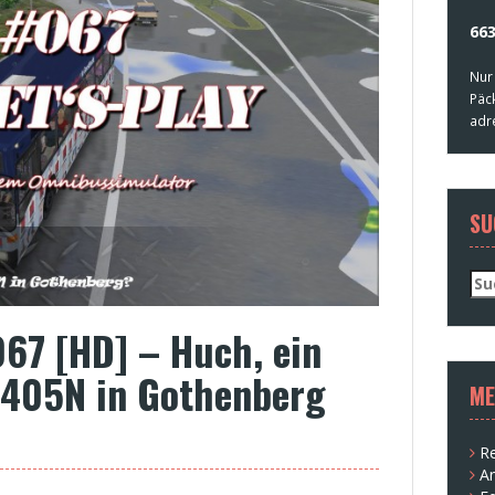
663
Nur
Päc
adr
SU
Su
nac
067 [HD] – Huch, ein
405N in Gothenberg
ME
Re
A