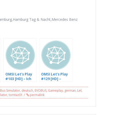
I,Hamburg,Hamburg Tag & Nacht,Mercedes Benz
OMSI Let’s Play
OMSI Let’s Play
#103 [HD] – Ich
#129 [HD] –
krieg die
Rheinhausen mit
Verspätung
dem DD – mit
Bus Simulator
,
deutsch
,
EVOBUS
,
Gameplay
,
german
,
Let
,
nicht runter in
GamingFailer
lator
,
tomtaz01
permalink
Ahlheim, Linie 29
(1/3)
[Facecam]