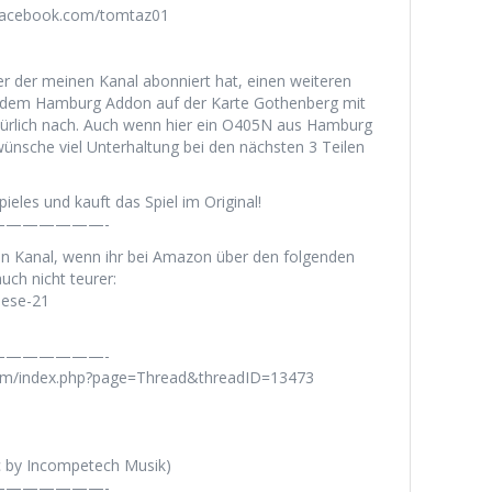
.facebook.com/tomtaz01
ser der meinen Kanal abonniert hat, einen weiteren
 dem Hamburg Addon auf der Karte Gothenberg mit
ürlich nach. Auch wenn hier ein O405N aus Hamburg
wünsche viel Unterhaltung bei den nächsten 3 Teilen
ieles und kauft das Spiel im Original!
——————-
en Kanal, wenn ihr bei Amazon über den folgenden
uch nicht teurer:
iese-21
——————-
rum/index.php?page=Thread&threadID=13473
c by Incompetech Musik)
——————-