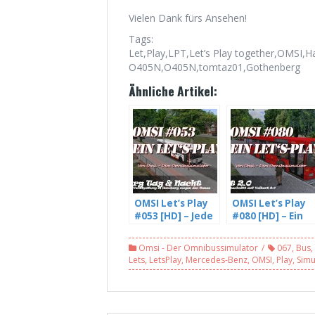
Vielen Dank fürs Ansehen!
Tags:
Let,Play,LPT,Let’s Play together,OMS
O405N,O405N,tomtaz01,Gothenberg
Ähnliche Artikel:
OMSI Let’s Play
OMSI Let’s Play
#053 [HD] – Jede
#080 [HD] – Ein
Menge
neuer Abschnitt
Verspätung in
auf Velbert 2.0,
Omsi - Der Omnibussimulator
067
,
Bus
,
Hamburg wegen
Linie 763 (1/2)
Lets
,
LetsPlay
,
Mercedes-Benz
,
OMSI
,
Play
,
Simu
der Kasse (2/3)