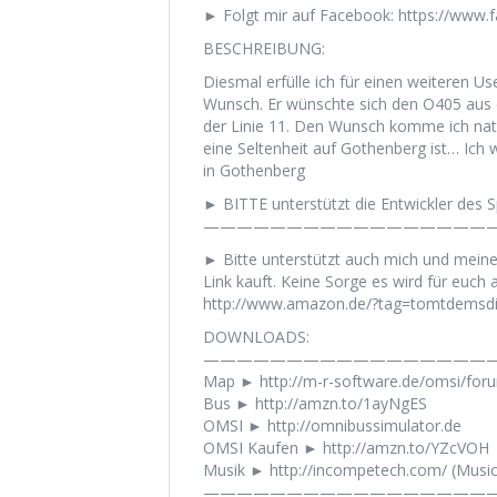
► Folgt mir auf Facebook: https://www
BESCHREIBUNG:
Diesmal erfülle ich für einen weiteren U
Wunsch. Er wünschte sich den O405 aus
der Linie 11. Den Wunsch komme ich nat
eine Seltenheit auf Gothenberg ist… Ich 
in Gothenberg
► BITTE unterstützt die Entwickler des Sp
——————————————————
► Bitte unterstützt auch mich und mein
Link kauft. Keine Sorge es wird für euch a
http://www.amazon.de/?tag=tomtdemsd
DOWNLOADS:
——————————————————
Map ► http://m-r-software.de/omsi/fo
Bus ► http://amzn.to/1ayNgES
OMSI ► http://omnibussimulator.de
OMSI Kaufen ► http://amzn.to/YZcVOH
Musik ► http://incompetech.com/ (Musi
——————————————————