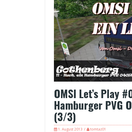
OMSI Let’s Play #
Hamburger PVG O
(3/3)
1. August 2013
tomtaz01