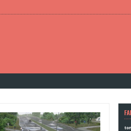
FA
to