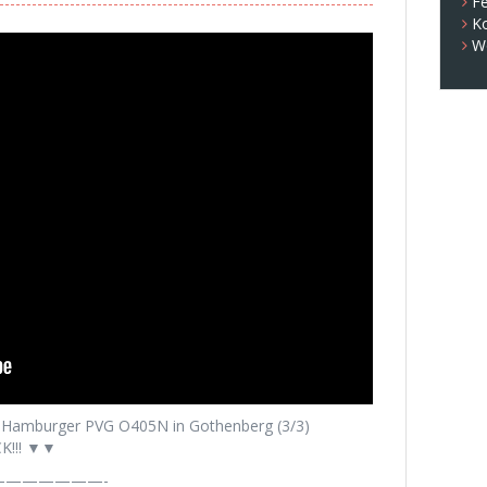
Fe
K
W
n Hamburger PVG O405N in Gothenberg (3/3)
K!!! ▼▼
——————-