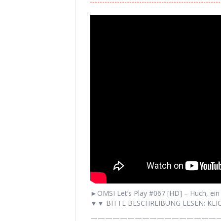
►OMSI Let’s Play #067 [HD] – Huch, ei
▼▼ BITTE BESCHREIBUNG LESEN: KLIC
——————————————————