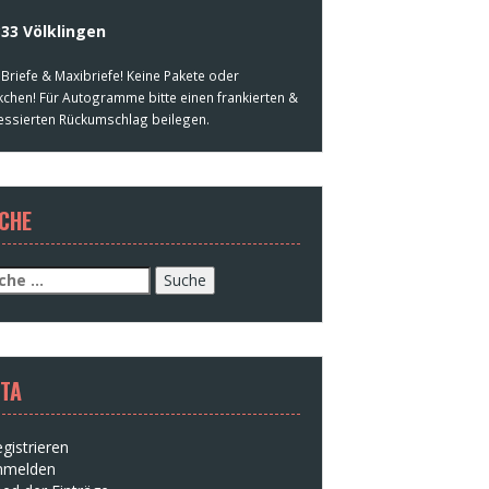
33 Völklingen
 Briefe & Maxibriefe! Keine Pakete oder
kchen! Für Autogramme bitte einen frankierten &
essierten Rückumschlag beilegen.
CHE
che
h:
TA
gistrieren
nmelden