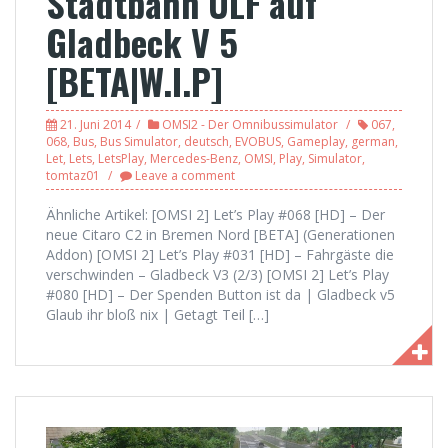
Stadtbahn ULF auf
Gladbeck V 5
[BETA|W.I.P]
21. Juni 2014
OMSI2 - Der Omnibussimulator
067
,
068
,
Bus
,
Bus Simulator
,
deutsch
,
EVOBUS
,
Gameplay
,
german
,
Let
,
Lets
,
LetsPlay
,
Mercedes-Benz
,
OMSI
,
Play
,
Simulator
,
tomtaz01
Leave a comment
Ähnliche Artikel: [OMSI 2] Let’s Play #068 [HD] – Der
neue Citaro C2 in Bremen Nord [BETA] (Generationen
Addon) [OMSI 2] Let’s Play #031 [HD] – Fahrgäste die
verschwinden – Gladbeck V3 (2/3) [OMSI 2] Let’s Play
#080 [HD] – Der Spenden Button ist da | Gladbeck v5
Glaub ihr bloß nix | Getagt Teil […]