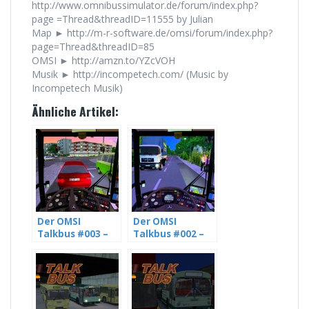
http://www.omnibussimulator.de/forum/index.php?
page =Thread&threadID=11555 by Julian
Map ► http://m-r-software.de/omsi/forum/index.php?
page=Thread&threadID=85
OMSI ► http://amzn.to/YZcVOH
Musik ► http://incompetech.com/ (Music by
Incompetech Musik)
Ähnliche Artikel:
Der OMSI
Der OMSI
Talkbus #003 –
Talkbus #002 –
Mit Julian über
Mit Julian über
Gott und die
Gott und die
Welt (3/5) [HD]
Welt (2/5) ReUP
[HD]