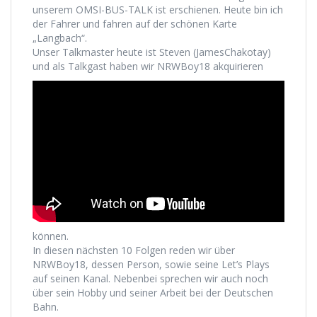
unserem OMSI-BUS-TALK ist erschienen. Heute bin ich
der Fahrer und fahren auf der schönen Karte
„Langbach“.
Unser Talkmaster heute ist Steven (JamesChakotay)
und als Talkgast haben wir NRWBoy18 akquirieren
können.
In diesen nächsten 10 Folgen reden wir über
NRWBoy18, dessen Person, sowie seine Let’s Plays
auf seinen Kanal. Nebenbei sprechen wir auch noch
über sein Hobby und seiner Arbeit bei der Deutschen
Bahn.