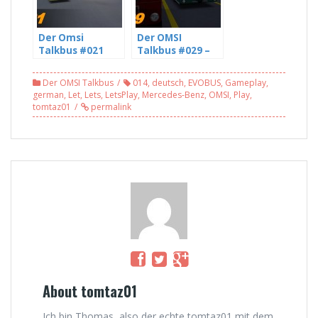
Der Omsi
Der OMSI
Talkbus #021
Talkbus #029 –
[HD] – Die Omsi
The Union
und Youtube
strikes nothing –
Der OMSI Talkbus
014
,
deutsch
,
EVOBUS
,
Gameplay
,
Community mit
mit Niels (4/5)
german
,
Let
,
Lets
,
LetsPlay
,
Mercedes-Benz
,
OMSI
,
Play
,
sciviLP Take
tomtaz01
permalink
zwei (1/5)
About tomtaz01
Ich bin Thomas, also der echte tomtaz01 mit dem