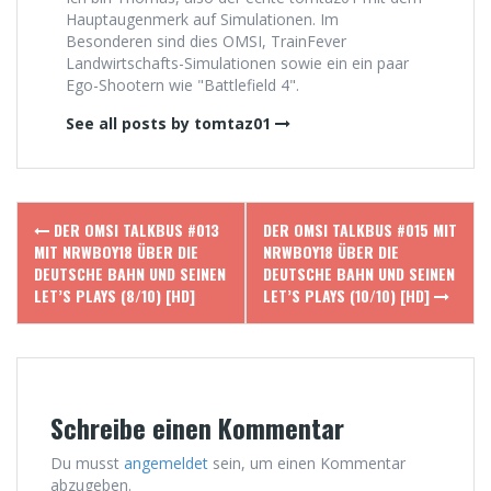
Hauptaugenmerk auf Simulationen. Im
Besonderen sind dies OMSI, TrainFever
Landwirtschafts-Simulationen sowie ein ein paar
Ego-Shootern wie "Battlefield 4".
See all posts by tomtaz01
Post
DER OMSI TALKBUS #013
DER OMSI TALKBUS #015 MIT
navigation
MIT NRWBOY18 ÜBER DIE
NRWBOY18 ÜBER DIE
DEUTSCHE BAHN UND SEINEN
DEUTSCHE BAHN UND SEINEN
LET’S PLAYS (8/10) [HD]
LET’S PLAYS (10/10) [HD]
Schreibe einen Kommentar
Du musst
angemeldet
sein, um einen Kommentar
abzugeben.