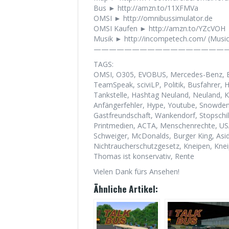
Bus ► http://amzn.to/11XFMVa
OMSI ► http://omnibussimulator.de
OMSI Kaufen ► http://amzn.to/YZcVOH
Musik ► http://incompetech.com/ (Musi
——————————————————
TAGS:
OMSI, O305, EVOBUS, Mercedes-Benz, Br
TeamSpeak, sciviLP, Politik, Busfahrer
Tankstelle, Hashtag Neuland, Neuland, K
Anfängerfehler, Hype, Youtube, Snowden
Gastfreundschaft, Wankendorf, Stopschil
Printmedien, ACTA, Menschenrechte, USA,
Schweiger, McDonalds, Burger King, Aside
Nichtraucherschutzgesetz, Kneipen, Kneip
Thomas ist konservativ, Rente
Vielen Dank fürs Ansehen!
Ähnliche Artikel: