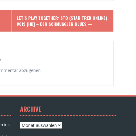
LET’S PLAY TOGETHER: STO (STAR TREK ONLINE)
#019 [HD] – DER SCHMUGGLER BLUES
r
ommentar abzugeben.
ARCHIVE
Archive
h ins