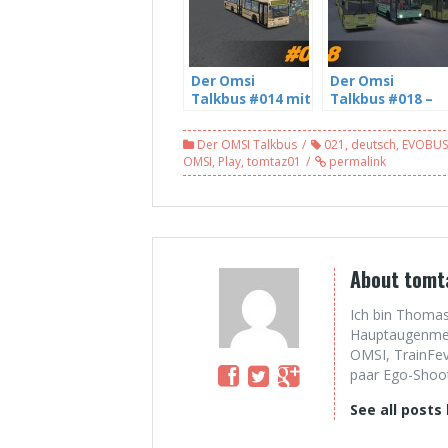
Der Omsi
Der Omsi
Talkbus #014 mit
Talkbus #018 –
NRWBoy18 über
Die Omsi und
die Deutsche
Youtube
Der OMSI Talkbus
021
,
deutsch
,
EVOBUS
Bahn und seinen
Community mit
OMSI
,
Play
,
tomtaz01
permalink
Let’s Plays (9/10)
sciviLP (3/5) [HD]
[HD]
About tomt
Ich bin Thomas
Hauptaugenmerk
OMSI, TrainFev
paar Ego-Shoote
See all posts