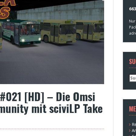
663
Nur
Päc
adr
SU
Su
nac
 #021 [HD] – Die Omsi
unity mit sciviLP Take
ME
Re
A