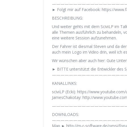
——————————————————
► Folgt mir auf Facebook: https://www
BESCHREIBUNG:
Und weiter gehts mit dem SciviLP im Talkb
alle Themen ausführlich zu behandeln, v
eine weitere Session aufzunehmen.
Der Fahrer ist diesmal Steven und da der
auch mein Logo im Video drin, weil ich 
Wir wünschen aber auch hier: Gute Unter
► BITTE unterstützt die Entwickler des Sp
——————————————————
KANALLINKS:
sciviLP (Ecki): https://www.youtube.com/
JamesChakotay: http://www.youtube.co
——————————————————
DOWNLOADS:
——————————————————
Map ► http://m-r-software.de/omsi/fo