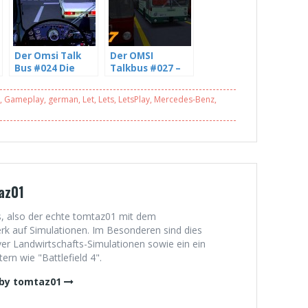
Der Omsi Talk
Der OMSI
Bus #024 Die
Talkbus #027 –
Omsi und
The Union
Youtube
strikes nothing –
,
Gameplay
,
german
,
Let
,
Lets
,
LetsPlay
,
Mercedes-Benz
,
Community mit
mit Niels (2/5)
sciviLP Take
zwei 4 5)
az01
, also der echte tomtaz01 mit dem
 auf Simulationen. Im Besonderen sind dies
er Landwirtschafts-Simulationen sowie ein ein
rn wie "Battlefield 4".
 by tomtaz01