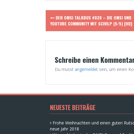
Post
DER OMSI TALKBUS #020 – DIE OMSI UND
navigation
YOUTUBE COMMUNITY MIT SCIVILP (5/5) [HD]
Schreibe einen Kommenta
Du musst
angemeldet
sein, um einen K
NEUESTE BEITRÄGE
Frohe Weihnachten und einen guten Rutsc
neue Jahr 2018