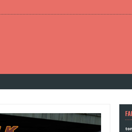
FA
to