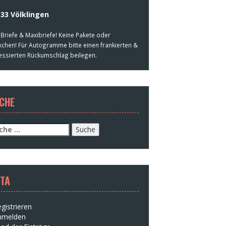
33 Völklingen
 Briefe & Maxibriefe! Keine Pakete oder
kchen! Für Autogramme bitte einen frankierten &
essierten Rückumschlag beilegen.
CHE
che
h:
TA
gistrieren
nmelden