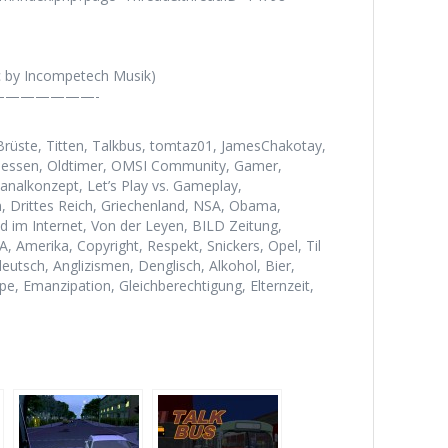
c by Incompetech Musik)
——————-
üste, Titten, Talkbus, tomtaz01, JamesChakotay,
, Hessen, Oldtimer, OMSI Community, Gamer,
analkonzept, Let’s Play vs. Gameplay,
, Drittes Reich, Griechenland, NSA, Obama,
d im Internet, Von der Leyen, BILD Zeitung,
 Amerika, Copyright, Respekt, Snickers, Opel, Til
utsch, Anglizismen, Denglisch, Alkohol, Bier,
e, Emanzipation, Gleichberechtigung, Elternzeit,