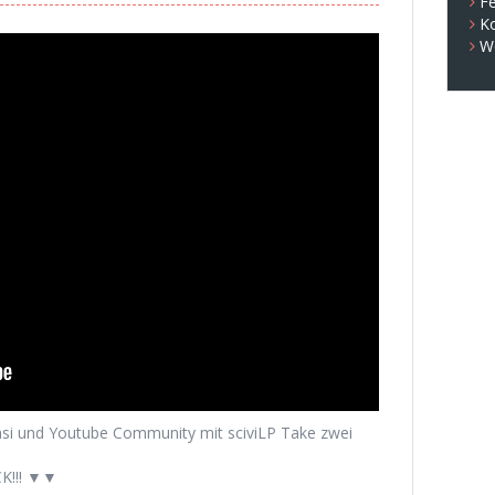
Fe
K
W
i und Youtube Community mit sciviLP Take zwei
K!!! ▼▼