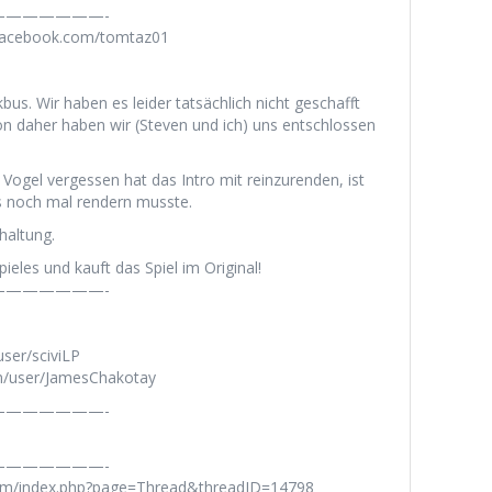
——————-
.facebook.com/tomtaz01
us. Wir haben es leider tatsächlich nicht geschafft
on daher haben wir (Steven und ich) uns entschlossen
 Vogel vergessen hat das Intro mit reinzurenden, ist
es noch mal rendern musste.
haltung.
ieles und kauft das Spiel im Original!
——————-
user/sciviLP
m/user/JamesChakotay
——————-
——————-
rum/index.php?page=Thread&threadID=14798