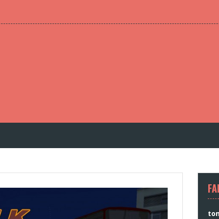
FA
to