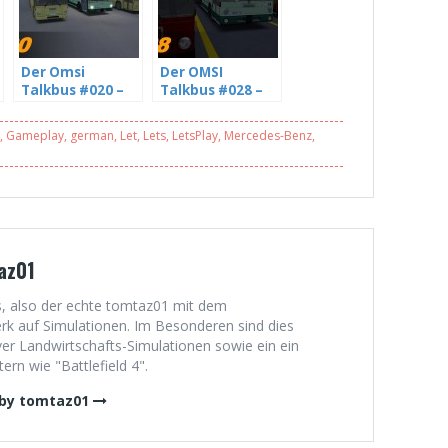
Der Omsi
Der OMSI
Talkbus #020 –
Talkbus #028 –
Die Omsi und
The Union
Youtube
strikes nothing –
,
Gameplay
,
german
,
Let
,
Lets
,
LetsPlay
,
Mercedes-Benz
,
Community mit
mit Niels (3/5)
sciviLP (5/5) [HD]
az01
, also der echte tomtaz01 mit dem
 auf Simulationen. Im Besonderen sind dies
er Landwirtschafts-Simulationen sowie ein ein
rn wie "Battlefield 4".
 by tomtaz01