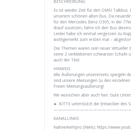
BESCHREIBUNG:
Es ist wieder Zeit für den OMSI Talkbus.
unserem schönen alten Bus. Da neuerdin
für den Mercedes Benz O305, in der 77e
drauf zusetzen, fahre ich den Bus diesma
Leider habe ich einmal vergessen zu Kupp
wohlgemerkt zum ersten mal – abgestor
Die Themen waren sein neuer Virtueller B
seine 2 verbliebenen schwarzen Schafe u
auch der Titel.
HINWEIS:
Alle Äußerungen unsererseits spiegeln di
sind unsere Meinungen zu den einzelnen 
Freien Meinungsäußerung!
Wir wünschen aber auch hier: Gute Unter
► BITTE unterstützt die Entwickler des Sp
——————————————————
KANALLINKS:
Nahverkehrpro (Niels): https://www.you