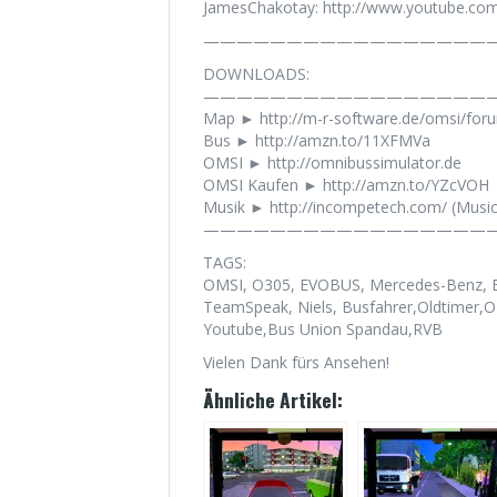
JamesChakotay: http://www.youtube.co
——————————————————
DOWNLOADS:
——————————————————
Map ► http://m-r-software.de/omsi/fo
Bus ► http://amzn.to/11XFMVa
OMSI ► http://omnibussimulator.de
OMSI Kaufen ► http://amzn.to/YZcVOH
Musik ► http://incompetech.com/ (Musi
——————————————————
TAGS:
OMSI, O305, EVOBUS, Mercedes-Benz, Br
TeamSpeak, Niels, Busfahrer,Oldtimer,O
Youtube,Bus Union Spandau,RVB
Vielen Dank fürs Ansehen!
Ähnliche Artikel: