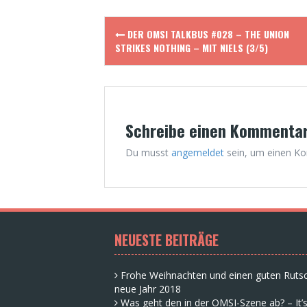
Post
DER OMSI TALKBUS #028 – THE UNION
navigation
STRIKES NOTHING – MIT NIELS (3/5)
Schreibe einen Kommenta
Du musst
angemeldet
sein, um einen K
NEUESTE BEITRÄGE
Frohe Weihnachten und einen guten Rutsc
neue Jahr 2018
Was geht den in der OMSI-Szene ab? – It’s