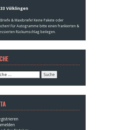
33 Völklingen
 Briefe & Maxibriefe! Keine Pakete oder
kchen! Für Autogramme bitte einen frankierten &
essierten Rückumschlag beilegen.
CHE
che
h:
TA
gistrieren
nmelden