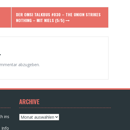
DER OMSI TALKBUS #030 – THE UNION STRIKES
NOTHING – MIT NIELS (5/5)
r
ommentar abzugeben.
ARCHIVE
Archive
h ins
 Info