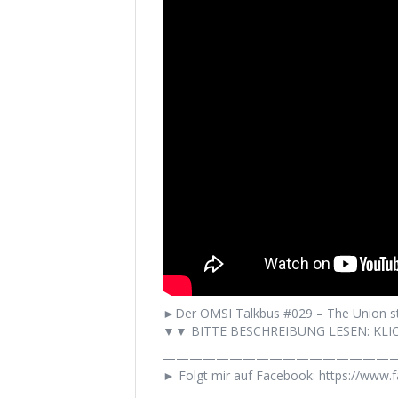
►Der OMSI Talkbus #029 – The Union stri
▼▼ BITTE BESCHREIBUNG LESEN: KLIC
——————————————————
► Folgt mir auf Facebook: https://www