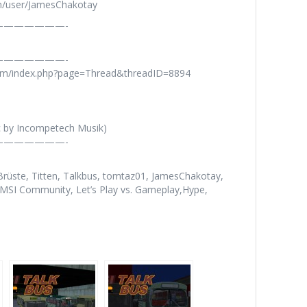
m/user/JamesChakotay
——————-
——————-
rum/index.php?page=Thread&threadID=8894
c by Incompetech Musik)
——————-
üste, Titten, Talkbus, tomtaz01, JamesChakotay,
MSI Community, Let’s Play vs. Gameplay,Hype,