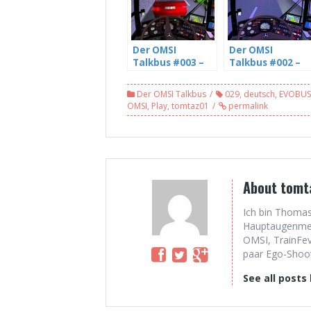
Der OMSI
Der OMSI
Talkbus #003 –
Talkbus #002 –
Mit Julian über
Mit Julian über
Gott und die
Gott und die
Der OMSI Talkbus
029
,
deutsch
,
EVOBUS
Welt (3/5) [HD]
Welt (2/5) ReUP
OMSI
,
Play
,
tomtaz01
permalink
[HD]
About tomt
Ich bin Thomas
Hauptaugenmerk
OMSI, TrainFev
paar Ego-Shoote
See all posts