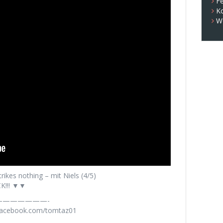
Fe
K
W
kes nothing – mit Niels (4/5)
K!!! ▼▼
——————-
.facebook.com/tomtaz01