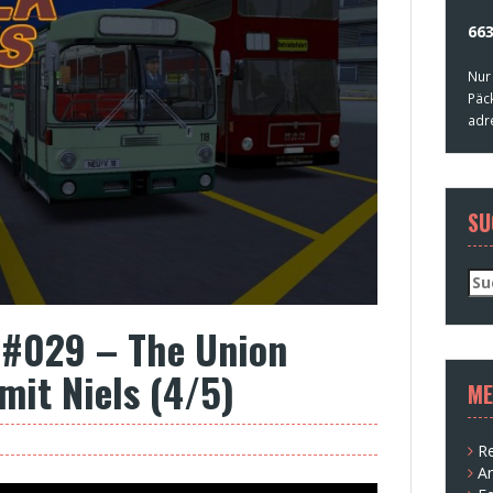
663
Nur
Päc
adr
SU
Su
nac
 #029 – The Union
mit Niels (4/5)
ME
Re
A