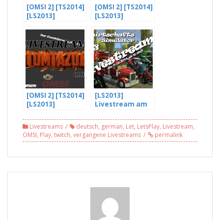
[OMSI 2] [TS2014]
[OMSI 2] [TS2014]
[LS2013]
[LS2013]
Livestream vom
Livestream vom
01.03.2014 – Part
01.03.2014 – Part
2/8
3/8
[OMSI 2] [TS2014]
[LS2013]
[LS2013]
Livestream am
Livestream vom
11.05.2014, live
01.03.2014 – Part
vom Community
Livestreams
deutsch
,
german
,
Let
,
LetsPlay
,
Livestream
,
6/8
Projekt Server
OMSI
,
Play
,
twitch
,
vergangene Livestreams
permalink