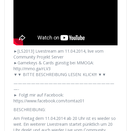
►[LS2013] Livestream am 11.04.2014, live vom
Community Projekt Server
►Gamekeys & Cards günstig bei MMOGA:
http://mmo.ga/rLV3
▼▼ BITTE BESCHREIBUNG LESEN: KLICK!!! ▼▼
———————————————————————
—-
► Folgt mir auf Facebook:
https://www.facebook.com/tomtaz01
BESCHREIBUNG:
Am Freitag dem 11.04.2014 ab 20 Uhr ist es wieder so
weit. Ein weiterer Livestream startet pünktlich um 20
Uhr direkt und auch wieder Live vom Community