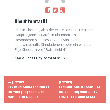
About tomtaz01
Ich bin Thomas, also der echte tomtaz01 mit dem
Hauptaugenmerk auf Simulationen. Im
Besonderen sind dies OMSI, TrainFever
Landwirtschafts-Simulationen sowie ein ein paar
Ego-Shootern wie "Battlefield 4".
See all posts by tomtaz01
Post
[LS2013]
[LS2013]
navigation
LANDWIRTSCHAFTSSIMULAT
LANDWIRTSCHAFTSSIMULAT
OR 2013 [HD] #009 – NEUE
OR 2013 [HD] #010 – DAS
MAP – NEUES GLÜCK
ERSTE FELD WIRD GESÄT