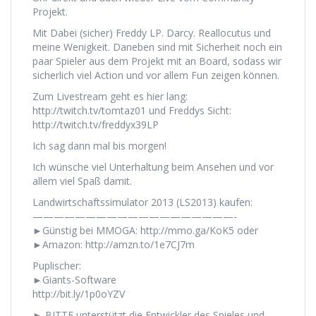
Projekt.
Mit Dabei (sicher) Freddy LP. Darcy. Reallocutus und
meine Wenigkeit. Daneben sind mit Sicherheit noch ein
paar Spieler aus dem Projekt mit an Board, sodass wir
sicherlich viel Action und vor allem Fun zeigen können.
Zum Livestream geht es hier lang:
http://twitch.tv/tomtaz01 und Freddys Sicht:
http://twitch.tv/freddyx39LP
Ich sag dann mal bis morgen!
Ich wünsche viel Unterhaltung beim Ansehen und vor
allem viel Spaß damit.
Landwirtschaftssimulator 2013 (LS2013) kaufen:
———————————————————-
►Günstig bei MMOGA: http://mmo.ga/KoK5 oder
►Amazon: http://amzn.to/1e7CJ7m
Puplischer:
►Giants-Software
http://bit.ly/1p0oYZV
► BITTE unterstützt die Entwickler des Spieles und