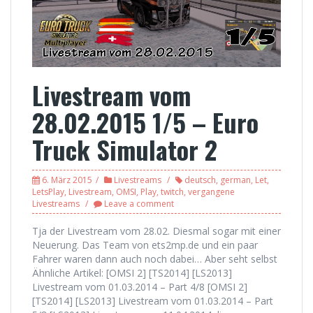
Livestream vom
28.02.2015 1/5 – Euro
Truck Simulator 2
6. März 2015
Livestreams
deutsch
,
german
,
Let
,
LetsPlay
,
Livestream
,
OMSI
,
Play
,
twitch
,
vergangene
Livestreams
Leave a comment
Tja der Livestream vom 28.02. Diesmal sogar mit einer
Neuerung. Das Team von ets2mp.de und ein paar
Fahrer waren dann auch noch dabei… Aber seht selbst
Ähnliche Artikel: [OMSI 2] [TS2014] [LS2013]
Livestream vom 01.03.2014 – Part 4/8 [OMSI 2]
[TS2014] [LS2013] Livestream vom 01.03.2014 – Part