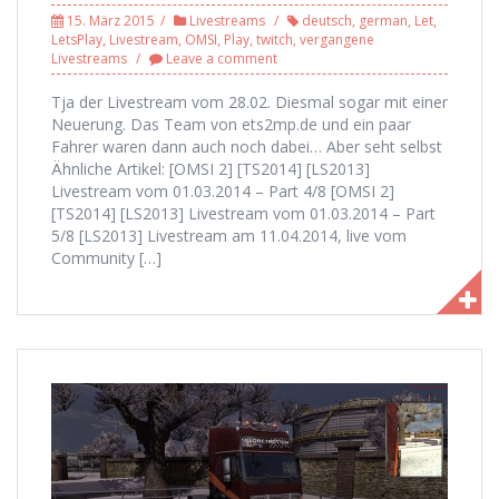
15. März 2015
Livestreams
deutsch
,
german
,
Let
,
LetsPlay
,
Livestream
,
OMSI
,
Play
,
twitch
,
vergangene
Livestreams
Leave a comment
Tja der Livestream vom 28.02. Diesmal sogar mit einer
Neuerung. Das Team von ets2mp.de und ein paar
Fahrer waren dann auch noch dabei… Aber seht selbst
Ähnliche Artikel: [OMSI 2] [TS2014] [LS2013]
Livestream vom 01.03.2014 – Part 4/8 [OMSI 2]
[TS2014] [LS2013] Livestream vom 01.03.2014 – Part
5/8 [LS2013] Livestream am 11.04.2014, live vom
Community […]