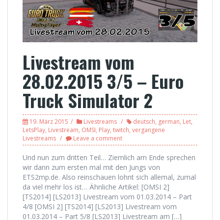
Livestream vom
28.02.2015 3/5 – Euro
Truck Simulator 2
19. März 2015
Livestreams
deutsch
,
german
,
Let
,
LetsPlay
,
Livestream
,
OMSI
,
Play
,
twitch
,
vergangene
Livestreams
Leave a comment
Und nun zum dritten Teil… Ziemlich am Ende sprechen
wir dann zum ersten mal mit den Jungs von
ETS2mp.de. Also reinschauen lohnt sich allemal, zumal
da viel mehr los ist… Ähnliche Artikel: [OMSI 2]
[TS2014] [LS2013] Livestream vom 01.03.2014 – Part
4/8 [OMSI 2] [TS2014] [LS2013] Livestream vom
01.03.2014 – Part 5/8 [LS2013] Livestream am […]