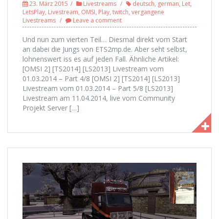
23. März 2015
Livestreams
deutsch
,
german
,
Let
,
LetsPlay
,
Livestream
,
OMSI
,
Play
,
twitch
,
vergangene
Livestreams
Leave a comment
Und nun zum vierten Teil… Diesmal direkt vom Start
an dabei die Jungs von ETS2mp.de. Aber seht selbst,
lohnenswert iss es auf jeden Fall. Ähnliche Artikel:
[OMSI 2] [TS2014] [LS2013] Livestream vom
01.03.2014 – Part 4/8 [OMSI 2] [TS2014] [LS2013]
Livestream vom 01.03.2014 – Part 5/8 [LS2013]
Livestream am 11.04.2014, live vom Community
Projekt Server […]