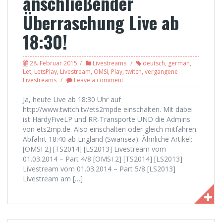
anschließender
Überraschung Live ab
18:30!
28. Februar 2015
Livestreams
deutsch
,
german
,
Let
,
LetsPlay
,
Livestream
,
OMSI
,
Play
,
twitch
,
vergangene
Livestreams
Leave a comment
Ja, heute Live ab 18:30 Uhr auf
http://www.twitch.tv/ets2mpde einschalten. Mit dabei
ist HardyFiveLP und RR-Transporte UND die Admins
von ets2mp.de. Also einschalten oder gleich mitfahren.
Abfahrt 18:40 ab England (Swansea). Ähnliche Artikel:
[OMSI 2] [TS2014] [LS2013] Livestream vom
01.03.2014 – Part 4/8 [OMSI 2] [TS2014] [LS2013]
Livestream vom 01.03.2014 – Part 5/8 [LS2013]
Livestream am […]