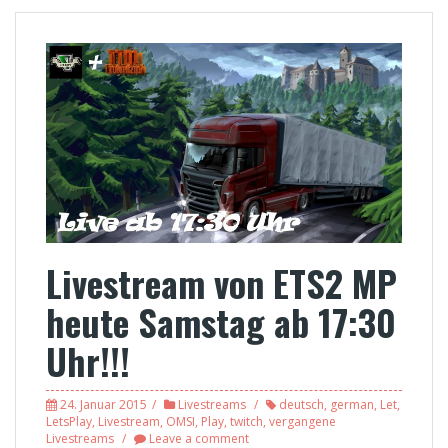
Livestream von ETS2 MP
heute Samstag ab 17:30
Uhr!!!
24. Januar 2015
Livestreams
deutsch
,
german
,
Let
,
LetsPlay
,
Livestream
,
OMSI
,
Play
,
twitch
,
vergangene
Livestreams
Leave a comment