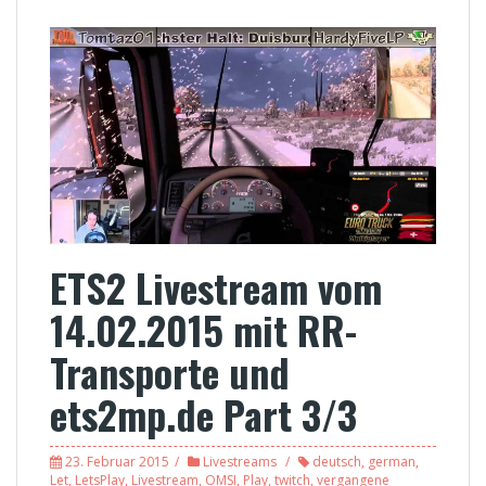
ETS2 Livestream vom
14.02.2015 mit RR-
Transporte und
ets2mp.de Part 3/3
23. Februar 2015
Livestreams
deutsch
,
german
,
Let
,
LetsPlay
,
Livestream
,
OMSI
,
Play
,
twitch
,
vergangene