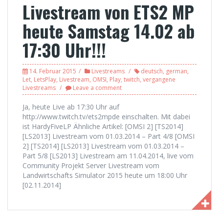
Livestream von ETS2 MP
heute Samstag 14.02 ab
17:30 Uhr!!!
14. Februar 2015
Livestreams
deutsch
,
german
,
Let
,
LetsPlay
,
Livestream
,
OMSI
,
Play
,
twitch
,
vergangene
Livestreams
Leave a comment
Ja, heute Live ab 17:30 Uhr auf
http://www.twitch.tv/ets2mpde einschalten. Mit dabei
ist HardyFiveLP Ähnliche Artikel: [OMSI 2] [TS2014]
[LS2013] Livestream vom 01.03.2014 – Part 4/8 [OMSI
2] [TS2014] [LS2013] Livestream vom 01.03.2014 –
Part 5/8 [LS2013] Livestream am 11.04.2014, live vom
Community Projekt Server Livestream vom
Landwirtschafts Simulator 2015 heute um 18:00 Uhr
[02.11.2014]