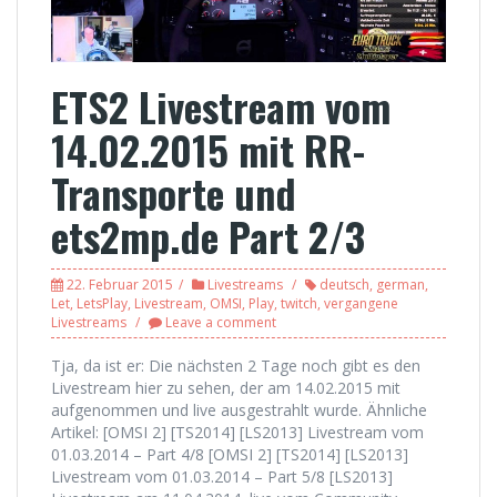
ETS2 Livestream vom
14.02.2015 mit RR-
Transporte und
ets2mp.de Part 2/3
22. Februar 2015
Livestreams
deutsch
,
german
,
Let
,
LetsPlay
,
Livestream
,
OMSI
,
Play
,
twitch
,
vergangene
Livestreams
Leave a comment
Tja, da ist er: Die nächsten 2 Tage noch gibt es den
Livestream hier zu sehen, der am 14.02.2015 mit
aufgenommen und live ausgestrahlt wurde. Ähnliche
Artikel: [OMSI 2] [TS2014] [LS2013] Livestream vom
01.03.2014 – Part 4/8 [OMSI 2] [TS2014] [LS2013]
Livestream vom 01.03.2014 – Part 5/8 [LS2013]