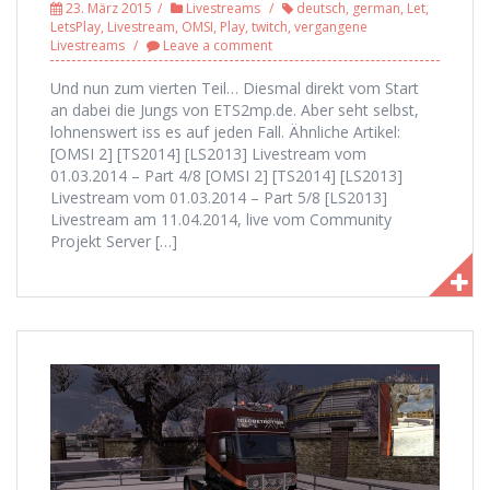
23. März 2015
Livestreams
deutsch
,
german
,
Let
,
LetsPlay
,
Livestream
,
OMSI
,
Play
,
twitch
,
vergangene
Livestreams
Leave a comment
Und nun zum vierten Teil… Diesmal direkt vom Start
an dabei die Jungs von ETS2mp.de. Aber seht selbst,
lohnenswert iss es auf jeden Fall. Ähnliche Artikel:
[OMSI 2] [TS2014] [LS2013] Livestream vom
01.03.2014 – Part 4/8 [OMSI 2] [TS2014] [LS2013]
Livestream vom 01.03.2014 – Part 5/8 [LS2013]
Livestream am 11.04.2014, live vom Community
Projekt Server […]