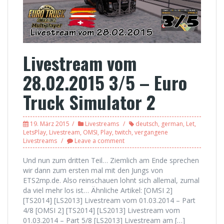
Livestream vom
28.02.2015 3/5 – Euro
Truck Simulator 2
19. März 2015
Livestreams
deutsch
,
german
,
Let
,
LetsPlay
,
Livestream
,
OMSI
,
Play
,
twitch
,
vergangene
Livestreams
Leave a comment
Und nun zum dritten Teil… Ziemlich am Ende sprechen
wir dann zum ersten mal mit den Jungs von
ETS2mp.de. Also reinschauen lohnt sich allemal, zumal
da viel mehr los ist… Ähnliche Artikel: [OMSI 2]
[TS2014] [LS2013] Livestream vom 01.03.2014 – Part
4/8 [OMSI 2] [TS2014] [LS2013] Livestream vom
01.03.2014 – Part 5/8 [LS2013] Livestream am […]