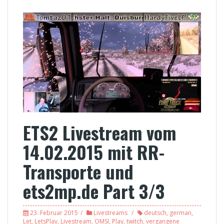
ETS2 Livestream vom
14.02.2015 mit RR-
Transporte und
ets2mp.de Part 3/3
23. Februar 2015
Livestreams
deutsch
,
german
,
Let
,
LetsPlay
,
Livestream
,
OMSI
,
Play
,
twitch
,
vergangene