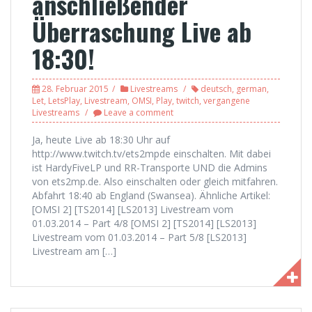
anschließender
Überraschung Live ab
18:30!
28. Februar 2015
Livestreams
deutsch
,
german
,
Let
,
LetsPlay
,
Livestream
,
OMSI
,
Play
,
twitch
,
vergangene
Livestreams
Leave a comment
Ja, heute Live ab 18:30 Uhr auf
http://www.twitch.tv/ets2mpde einschalten. Mit dabei
ist HardyFiveLP und RR-Transporte UND die Admins
von ets2mp.de. Also einschalten oder gleich mitfahren.
Abfahrt 18:40 ab England (Swansea). Ähnliche Artikel:
[OMSI 2] [TS2014] [LS2013] Livestream vom
01.03.2014 – Part 4/8 [OMSI 2] [TS2014] [LS2013]
Livestream vom 01.03.2014 – Part 5/8 [LS2013]
Livestream am […]