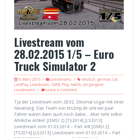
Livestream vom
28.02.2015 1/5 – Euro
Truck Simulator 2
6. März 2015
Livestreams
deutsch
,
german
,
Let
,
LetsPlay
,
Livestream
,
OMSI
,
Play
,
twitch
,
vergangene
Livestreams
Leave a comment
Tja der Livestream vom 28.02. Diesmal sogar mit einer
Neuerung. Das Team von ets2mp.de und ein paar
Fahrer waren dann auch noch dabei… Aber seht selbst
Ähnliche Artikel: [OMSI 2] [TS2014] [LS2013]
Livestream vom 01.03.2014 – Part 4/8 [OMSI 2]
[TS2014] [LS2013] Livestream vom 01.03.2014 – Part