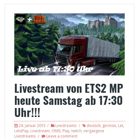
Livestream von ETS2 MP
heute Samstag ab 17:30
Uhr!!!
24. Januar 2015
Livestreams
deutsch
,
german
,
Let
,
LetsPlay
,
Livestream
,
OMSI
,
Play
,
twitch
,
vergangene
Livestreams
Leave a comment