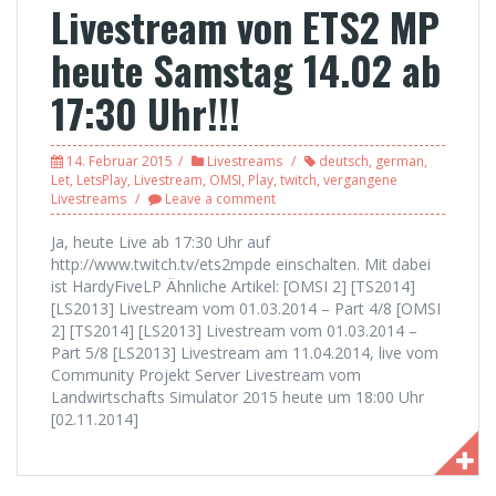
Livestream von ETS2 MP
heute Samstag 14.02 ab
17:30 Uhr!!!
14. Februar 2015
Livestreams
deutsch
,
german
,
Let
,
LetsPlay
,
Livestream
,
OMSI
,
Play
,
twitch
,
vergangene
Livestreams
Leave a comment
Ja, heute Live ab 17:30 Uhr auf
http://www.twitch.tv/ets2mpde einschalten. Mit dabei
ist HardyFiveLP Ähnliche Artikel: [OMSI 2] [TS2014]
[LS2013] Livestream vom 01.03.2014 – Part 4/8 [OMSI
2] [TS2014] [LS2013] Livestream vom 01.03.2014 –
Part 5/8 [LS2013] Livestream am 11.04.2014, live vom
Community Projekt Server Livestream vom
Landwirtschafts Simulator 2015 heute um 18:00 Uhr
[02.11.2014]