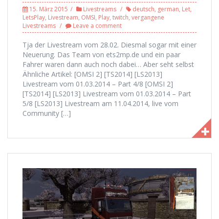
15. März 2015
Livestreams
deutsch
,
german
,
Let
,
LetsPlay
,
Livestream
,
OMSI
,
Play
,
twitch
,
vergangene
Livestreams
Leave a comment
Tja der Livestream vom 28.02. Diesmal sogar mit einer
Neuerung. Das Team von ets2mp.de und ein paar
Fahrer waren dann auch noch dabei… Aber seht selbst
Ähnliche Artikel: [OMSI 2] [TS2014] [LS2013]
Livestream vom 01.03.2014 – Part 4/8 [OMSI 2]
[TS2014] [LS2013] Livestream vom 01.03.2014 – Part
5/8 [LS2013] Livestream am 11.04.2014, live vom
Community […]