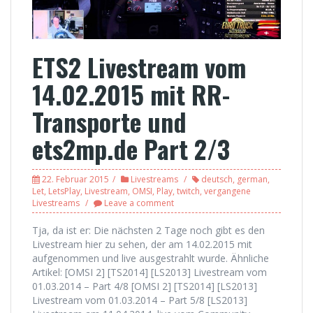
ETS2 Livestream vom
14.02.2015 mit RR-
Transporte und
ets2mp.de Part 2/3
22. Februar 2015
Livestreams
deutsch
,
german
,
Let
,
LetsPlay
,
Livestream
,
OMSI
,
Play
,
twitch
,
vergangene
Livestreams
Leave a comment
Tja, da ist er: Die nächsten 2 Tage noch gibt es den
Livestream hier zu sehen, der am 14.02.2015 mit
aufgenommen und live ausgestrahlt wurde. Ähnliche
Artikel: [OMSI 2] [TS2014] [LS2013] Livestream vom
01.03.2014 – Part 4/8 [OMSI 2] [TS2014] [LS2013]
Livestream vom 01.03.2014 – Part 5/8 [LS2013]