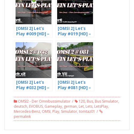
[OMSI 2] Let’s
[OMSI 2] Let’s
Play #009 [HD] –
Play #019 [HD] –
Einmal wenden
Ein Citaro G mit
bitte… – mit
Voith
Freddy LP (3/5)
Sensotop?!?! –
mit Freddy LP
(1/3)
[OMSI 2] Let’s
[OMSI 2] Let’s
Play #032 [HD] –
Play #081 [HD] –
Was für ne
Und dann war er
Atacke –
ab, der Spiegel |
OMSI2 - Der Omnibussimulator
120
,
Bus
,
Bus Simulator
,
Gladbeck V3 (3/3)
Gladbeck v5
deutsch
,
EVOBUS
,
Gameplay
,
german
,
Let
,
Lets
,
LetsPlay
,
Mercedes-Benz
,
OMSI
,
Play
,
Simulator
,
tomtaz01
permalink