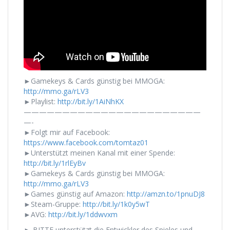
►Gamekeys & Cards günstig bei MMOGA:
http://mmo.ga/rLV3
►Playlist:
http://bit.ly/1AiNhKX
———————————————————————
—-
►Folgt mir auf Facebook:
https://www.facebook.com/tomtaz01
►Unterstützt meinen Kanal mit einer Spende:
http://bit.ly/1rlEyBv
►Gamekeys & Cards günstig bei MMOGA:
http://mmo.ga/rLV3
►Games günstig auf Amazon:
http://amzn.to/1pnuDJ8
►Steam-Gruppe:
http://bit.ly/1k0y5wT
►AVG:
http://bit.ly/1ddwvxm
► BITTE unterstützt die Entwickler des Spieles und