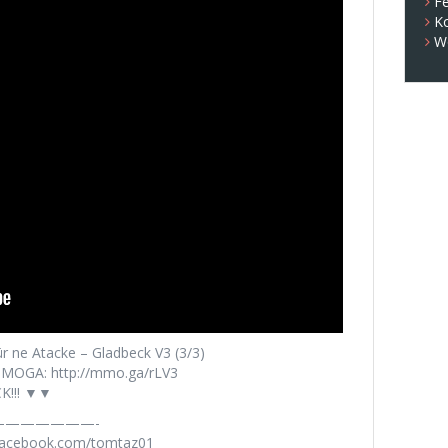
Fe
K
W
r ne Atacke – Gladbeck V3 (3/3)
MOGA: http://mmo.ga/rLV3
K!!! ▼▼
——————-
.facebook.com/tomtaz01