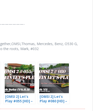
——————-
 together,OMSI,Thomas, Mercedes, Benz, O530 G,
o the roots, Mark, #032
[OMSI 2] Let’s
[OMSI 2] Let’s
Play #055 [HD] –
Play #080 [HD] –
Freddy wird
Der Spenden
Müde (4/4)
Button ist da |