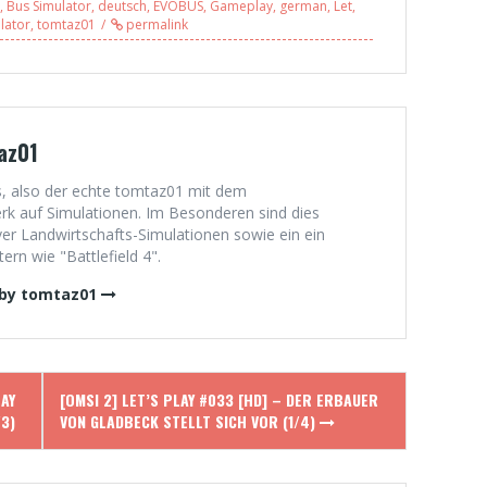
,
Bus Simulator
,
deutsch
,
EVOBUS
,
Gameplay
,
german
,
Let
,
Gladbeck v5
lator
,
tomtaz01
permalink
az01
, also der echte tomtaz01 mit dem
 auf Simulationen. Im Besonderen sind dies
er Landwirtschafts-Simulationen sowie ein ein
rn wie "Battlefield 4".
 by tomtaz01
AY
[OMSI 2] LET’S PLAY #033 [HD] – DER ERBAUER
/3)
VON GLADBECK STELLT SICH VOR (1/4)