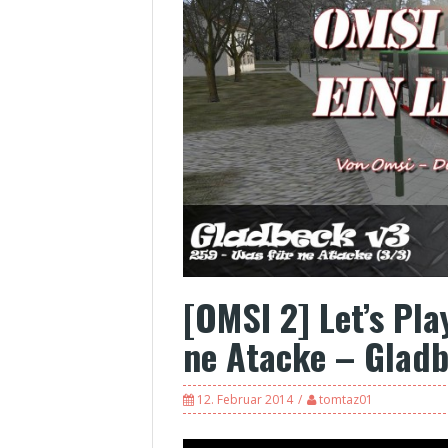
[OMSI 2] Let’s Pl
ne Atacke – Gladb
12. Februar 2014
tomtaz01