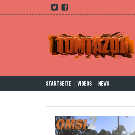
Skip
Youtube
twitter
Facebook
to
content
STARTSEITE
VIDEOS
NEWS