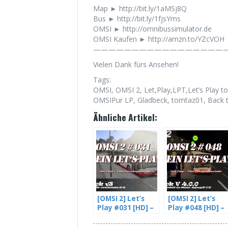
Map ► http://bit.ly/1aMSj8Q
Bus ► http://bit.ly/1fjsYms
OMSI ► http://omnibussimulator.de
OMSI Kaufen ► http://amzn.to/YZcVOH
——————————————————
Vielen Dank fürs Ansehen!
Tags:
OMSI, OMSI 2, Let,Play,LPT,Let’s Play
OMSIPur LP, Gladbeck, tomtaz01, Back t
Ähnliche Artikel:
[OMSI 2] Let’s
[OMSI 2] Let’s
Play #031 [HD] –
Play #048 [HD] –
Fahrgäste die
Gladbeck V4.
verschwinden –
Beta –