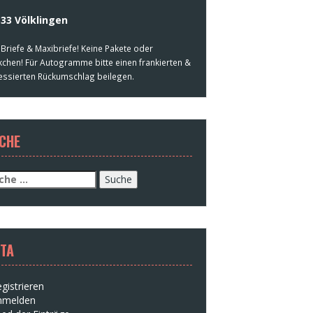
33 Völklingen
 Briefe & Maxibriefe! Keine Pakete oder
kchen! Für Autogramme bitte einen frankierten &
essierten Rückumschlag beilegen.
CHE
che
h:
TA
gistrieren
nmelden