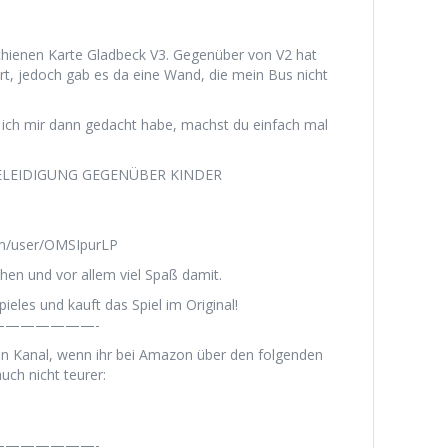
schienen Karte Gladbeck V3. Gegenüber von V2 hat
ert, jedoch gab es da eine Wand, die mein Bus nicht
 ich mir dann gedacht habe, machst du einfach mal
 BELEIDIGUNG GEGENÜBER KINDER
om/user/OMSIpurLP
hen und vor allem viel Spaß damit.
ieles und kauft das Spiel im Original!
——————-
en Kanal, wenn ihr bei Amazon über den folgenden
uch nicht teurer:
——————-