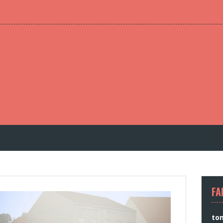
FA
to