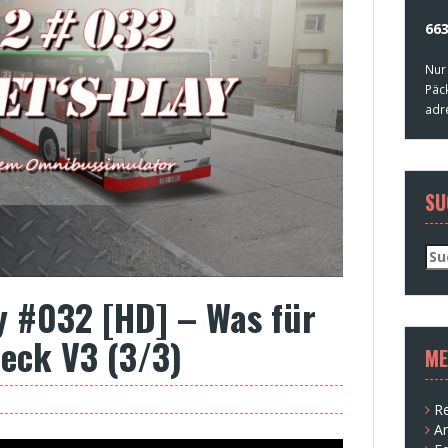
663
Nur
Päc
adr
SU
Su
nac
ay #032 [HD] – Was für
eck V3 (3/3)
ME
Re
A