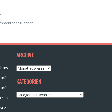
r
ommentar abzugeben.
ARCHIVE
Archive
h ins
 Info
KATEGORIEN
 Info
Kategorien
? It’s
SI 2