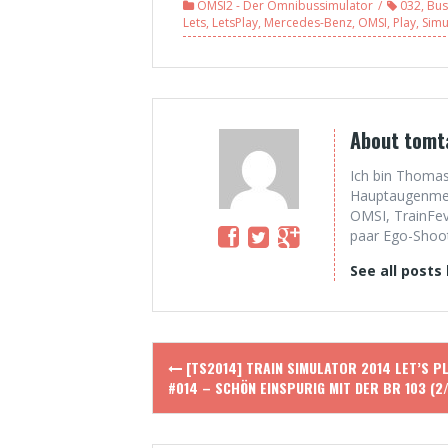
OMSI2 - Der Omnibussimulator
032
,
Bus
Gladbeck V3 (2/3)
Trunkenheit am
Lets
,
LetsPlay
,
Mercedes-Benz
,
OMSI
,
Play
,
Simu
Steuer?
Supergeil! L255
(1/2)
About tomt
Ich bin Thomas
Hauptaugenmerk
OMSI, TrainFev
paar Ego-Shoote
See all posts
Post
[TS2014] TRAIN SIMULATOR 2014 LET’S PL
navigation
#014 – SCHÖN EINSPURIG MIT DER BR 103 (2