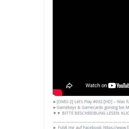
►[OMSI 2] Let’s Play #032 [HD] – Was fü
►Gamekeys & Gamecards günstig bei M
▼▼ BITTE BESCHREIBUNG LESEN: KLIC
——————————————————
► Folgt mir auf Facebook: https://www