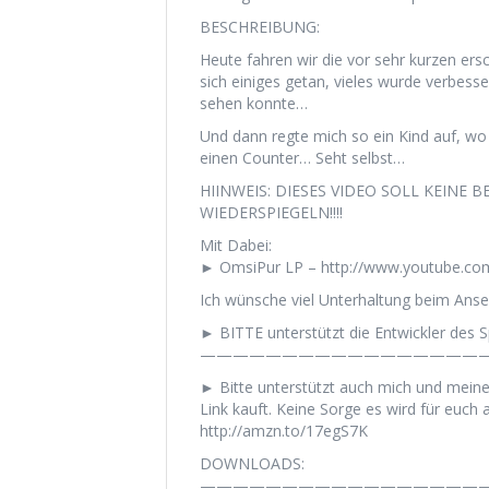
BESCHREIBUNG:
Heute fahren wir die vor sehr kurzen er
sich einiges getan, vieles wurde verbess
sehen konnte…
Und dann regte mich so ein Kind auf, wo
einen Counter… Seht selbst…
HIINWEIS: DIESES VIDEO SOLL KEINE
WIEDERSPIEGELN!!!!
Mit Dabei:
► OmsiPur LP – http://www.youtube.c
Ich wünsche viel Unterhaltung beim Anse
► BITTE unterstützt die Entwickler des Sp
——————————————————
► Bitte unterstützt auch mich und mein
Link kauft. Keine Sorge es wird für euch a
http://amzn.to/17egS7K
DOWNLOADS:
——————————————————