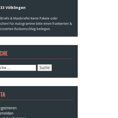
33 Völklingen
 Briefe & Maxibriefe! Keine Pakete oder
kchen! Für Autogramme bitte einen frankierten &
essierten Rückumschlag beilegen.
CHE
che
h:
TA
gistrieren
nmelden