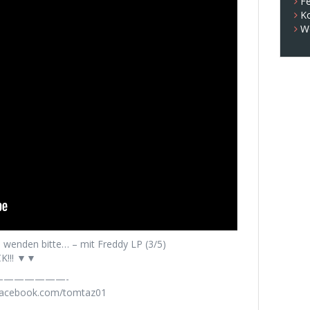
Fe
K
W
 wenden bitte… – mit Freddy LP (3/5)
K!!! ▼▼
——————-
.facebook.com/tomtaz01