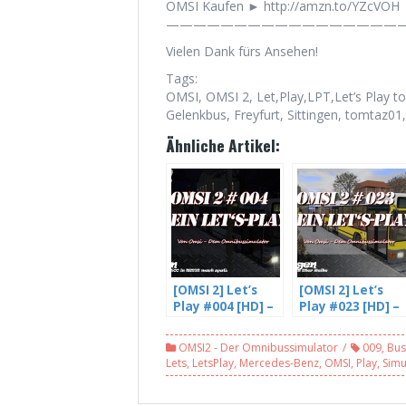
OMSI Kaufen ► http://amzn.to/YZcVOH
——————————————————
Vielen Dank fürs Ansehen!
Tags:
OMSI, OMSI 2, Let,Play,LPT,Let’s Play 
Gelenkbus, Freyfurt, Sittingen, tomtaz01
Ähnliche Artikel:
[OMSI 2] Let’s
[OMSI 2] Let’s
Play #004 [HD] –
Play #023 [HD] –
Ein NG272 mit
Zugeparkt in
einem neuen
2ter Reihe – mit
OMSI2 - Der Omnibussimulator
009
,
Bus
ZF5HP500
Freddy LP (2/2)
Lets
,
LetsPlay
,
Mercedes-Benz
,
OMSI
,
Play
,
Simu
Getriebe (1/3) –
mit Freddy LP