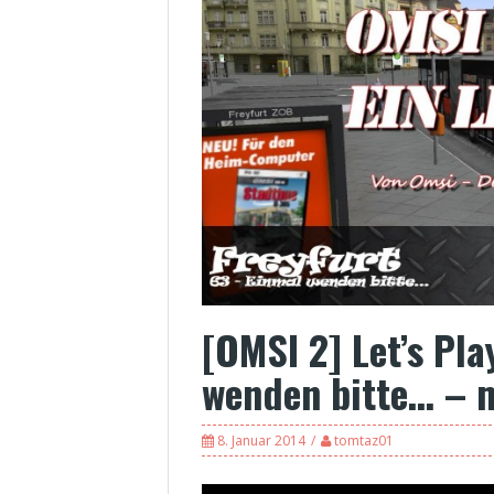
[OMSI 2] Let’s Pl
wenden bitte… – m
8. Januar 2014
tomtaz01