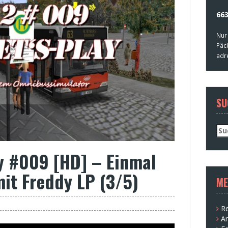
663
Nur
Päc
adr
SU
Su
nac
ay #009 [HD] – Einmal
it Freddy LP (3/5)
ME
Re
A