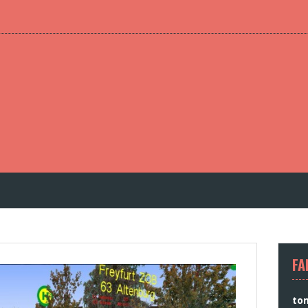
FA
to