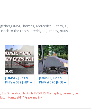
——————-
together,OMSI,Thomas, Mercedes, Citaro, G,
, Back to the roots, Freddy LP,Freddy, #009
[OMSI 2] Let’s
[OMSI 2] Let’s
Play #032 [HD] –
Play #070 [HD] –
Was für ne
Das Ende Der
Atacke –
Linie 76 mit
,
Bus Simulator
,
deutsch
,
EVOBUS
,
Gameplay
,
german
,
Let
,
Gladbeck V3 (3/3)
neuen Citaro C2
lator
,
tomtaz01
permalink
| Bremen Nord
[BETA]