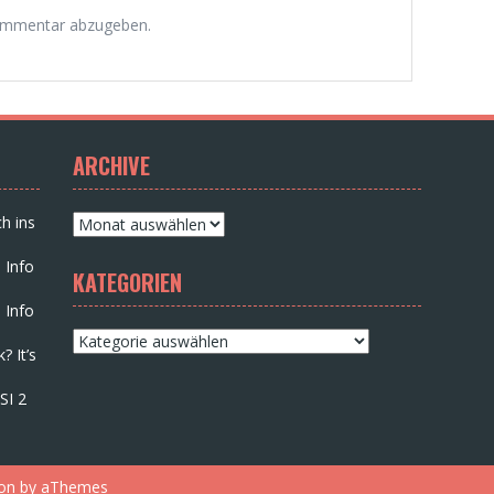
ommentar abzugeben.
ARCHIVE
Archive
h ins
 Info
KATEGORIEN
 Info
Kategorien
? It’s
SI 2
on
by aThemes