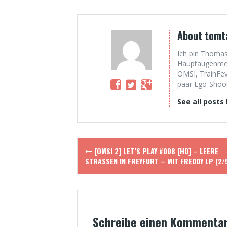
About tomt
Ich bin Thomas
Hauptaugenmerk
OMSI, TrainFev
paar Ego-Shoote
See all posts
Post
[OMSI 2] LET’S PLAY #008 [HD] – LEERE
navigation
STRASSEN IN FREYFURT – MIT FREDDY LP (2/5
Schreibe einen Kommenta