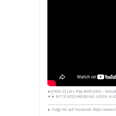
►[OMSI 2] Let’s Play #009 [HD] – Einmal
▼▼ BITTE BESCHREIBUNG LESEN: KLIC
——————————————————
► Folgt mir auf Facebook: https://www