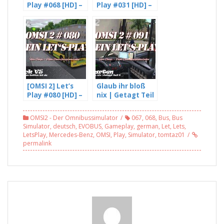
Play #068 [HD] –
Play #031 [HD] –
Der neue Citaro
Fahrgäste die
C2 in Bremen
verschwinden –
Nord [BETA]
Gladbeck V3 (2/3)
(Generationen
Addon)
[OMSI 2] Let’s
Glaub ihr bloß
Play #080 [HD] –
nix | Getagt Teil
Der Spenden
2 – OMSI 2 #091
Button ist da |
OMSI2 - Der Omnibussimulator
067
,
068
,
Bus
,
Bus
Gladbeck v5
Simulator
,
deutsch
,
EVOBUS
,
Gameplay
,
german
,
Let
,
Lets
,
LetsPlay
,
Mercedes-Benz
,
OMSI
,
Play
,
Simulator
,
tomtaz01
permalink