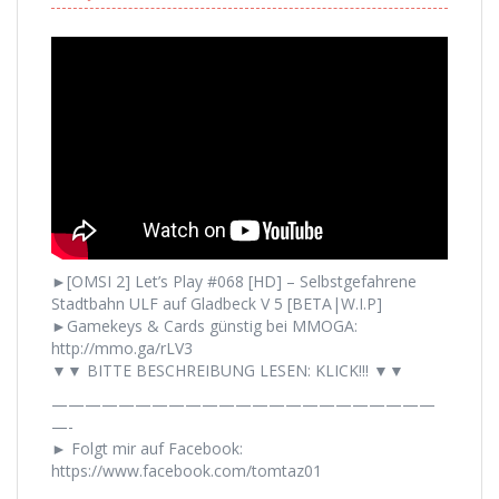
►[OMSI 2] Let’s Play #068 [HD] – Selbstgefahrene
Stadtbahn ULF auf Gladbeck V 5 [BETA|W.I.P]
►Gamekeys & Cards günstig bei MMOGA:
http://mmo.ga/rLV3
▼▼ BITTE BESCHREIBUNG LESEN: KLICK!!! ▼▼
———————————————————————
—-
► Folgt mir auf Facebook:
https://www.facebook.com/tomtaz01