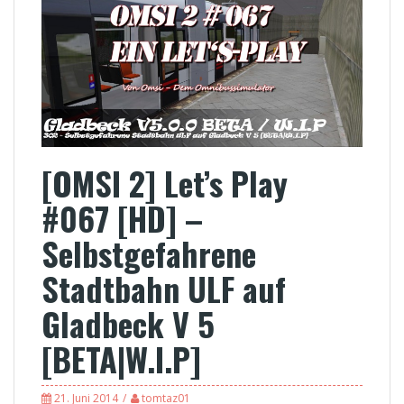
[OMSI 2] Let’s Play
#067 [HD] –
Selbstgefahrene
Stadtbahn ULF auf
Gladbeck V 5
[BETA|W.I.P]
21. Juni 2014
tomtaz01