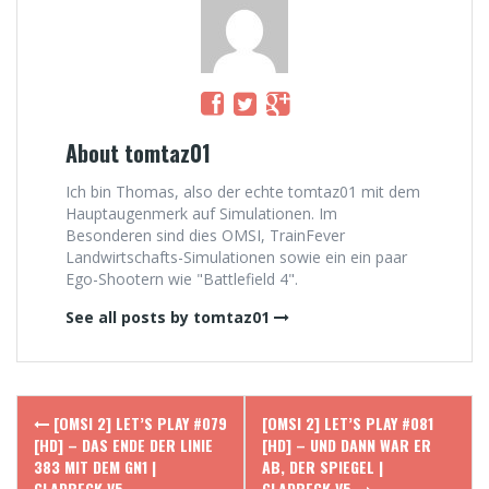
About tomtaz01
Ich bin Thomas, also der echte tomtaz01 mit dem
Hauptaugenmerk auf Simulationen. Im
Besonderen sind dies OMSI, TrainFever
Landwirtschafts-Simulationen sowie ein ein paar
Ego-Shootern wie "Battlefield 4".
See all posts by tomtaz01
Post
[OMSI 2] LET’S PLAY #079
[OMSI 2] LET’S PLAY #081
navigation
[HD] – DAS ENDE DER LINIE
[HD] – UND DANN WAR ER
383 MIT DEM GN1 |
AB, DER SPIEGEL |
GLADBECK V5
GLADBECK V5