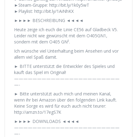
►Steam-Gruppe: http://bit.ly/1k0y5wT
►Playlist: http://bit.ly/1AiNhKX
►►►► BESCHREIBUNG ◄◄◄◄
Heute zeige ich euch die Linie CE56 auf Gladbeck V5.
Leider nicht wie gewünscht mit dem O405GN1,
sondern mit dem O405 GN².
Ich wünsche viel Unterhaltung beim Ansehen und vor
allem viel Spaß damit.
► BITTE unterstützt die Entwickler des Spieles und
kauft das Spiel im Original!
———————————————————————
—-
► Bitte unterstützt auch mich und meinen Kanal,
wenn ihr bei Amazon über den folgenden Link kauft.
Keine Sorge es wird für euch auch nicht teurer:
http://amzn.to/17egS7K
►►►► DOWNLOADS ◄◄◄◄
———————————————————————
—-