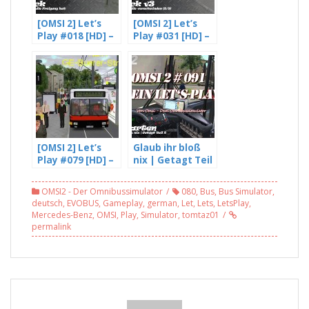
[OMSI 2] Let’s
[OMSI 2] Let’s
Play #018 [HD] –
Play #031 [HD] –
Eine Ampel die
Fahrgäste die
Freigang hat –
verschwinden –
mit Freddy LP
Gladbeck V3 (2/3)
(4/4)
[OMSI 2] Let’s
Glaub ihr bloß
Play #079 [HD] –
nix | Getagt Teil
Das Ende der
2 – OMSI 2 #091
Linie 383 mit
OMSI2 - Der Omnibussimulator
080
,
Bus
,
Bus Simulator
,
dem GN1 |
deutsch
,
EVOBUS
,
Gameplay
,
german
,
Let
,
Lets
,
LetsPlay
,
Gladbeck v5
Mercedes-Benz
,
OMSI
,
Play
,
Simulator
,
tomtaz01
permalink