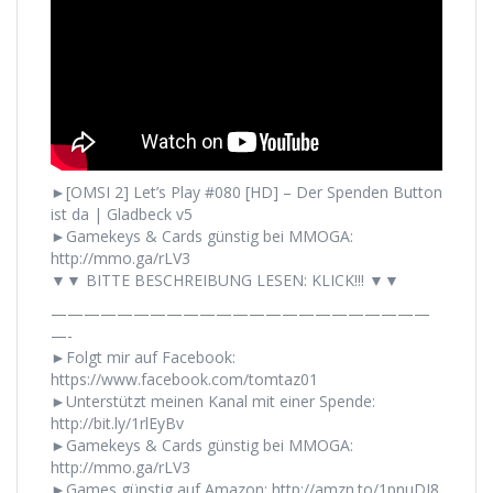
►[OMSI 2] Let’s Play #080 [HD] – Der Spenden Button
ist da | Gladbeck v5
►Gamekeys & Cards günstig bei MMOGA:
http://mmo.ga/rLV3
▼▼ BITTE BESCHREIBUNG LESEN: KLICK!!! ▼▼
———————————————————————
—-
►Folgt mir auf Facebook:
https://www.facebook.com/tomtaz01
►Unterstützt meinen Kanal mit einer Spende:
http://bit.ly/1rlEyBv
►Gamekeys & Cards günstig bei MMOGA:
http://mmo.ga/rLV3
►Games günstig auf Amazon: http://amzn.to/1pnuDJ8