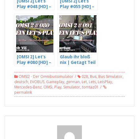
[OMSI 2] Let’s
[OMSI 2] Let’s
Play #048 [HD] –
Play #055 [HD] –
Gladbeck V4.
Freddy wird
Beta –
Müde (4/4)
Trunkenheit am
Steuer?
Supergeil! L255
(1/2)
[OMSI 2] Let’s
Glaub ihr bloß
Play #080 [HD] –
nix | Getagt Teil
Der Spenden
2 – OMSI 2 #091
Button ist da |
OMSI2 - Der Omnibussimulator
028
,
Bus
,
Bus Simulator
,
Gladbeck v5
deutsch
,
EVOBUS
,
Gameplay
,
german
,
Let
,
Lets
,
LetsPlay
,
Mercedes-Benz
,
OMSI
,
Play
,
Simulator
,
tomtaz01
permalink