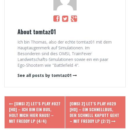
About tomtaz01
Ich bin Thomas, also der echte tomtaz01 mit dem
Hauptaugenmerk auf Simulationen. Im
Besonderen sind dies OMSI, TrainFever
Landwirtschafts-Simulationen sowie ein ein paar
Ego-Shootern wie "Battlefield 4".
See all posts by tomtaz01
Post
[OMSI 2] LET’S PLAY #027
[OMSI 2] LET’S PLAY #029
navigation
[HD] – ICH BIN EIN BUS,
[HD] – EIN SCHNELLBUS,
HOLT MICH HIER RAUS! –
DER SCHNELL KAPUTT GEHT
MIT FREDDY LP (4/4)
– MIT FREDDY LP (2/2)