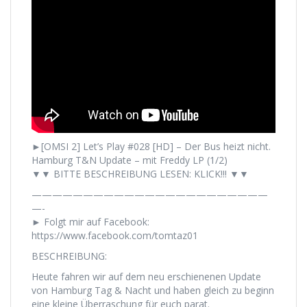
►[OMSI 2] Let’s Play #028 [HD] – Der Bus heizt nicht.
Hamburg T&N Update – mit Freddy LP (1/2)
▼▼ BITTE BESCHREIBUNG LESEN: KLICK!!! ▼▼
———————————————————————
—-
► Folgt mir auf Facebook:
https://www.facebook.com/tomtaz01
BESCHREIBUNG:
Heute fahren wir auf dem neu erschienenen Update
von Hamburg Tag & Nacht und haben gleich zu beginn
eine kleine Überraschung für euch parat.