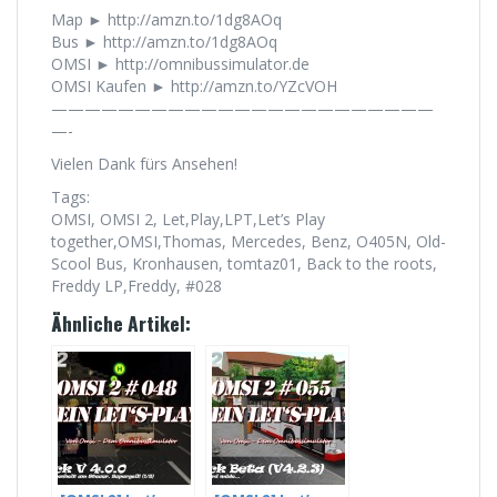
Map ► http://amzn.to/1dg8AOq
Bus ► http://amzn.to/1dg8AOq
OMSI ► http://omnibussimulator.de
OMSI Kaufen ► http://amzn.to/YZcVOH
———————————————————————
—-
Vielen Dank fürs Ansehen!
Tags:
OMSI, OMSI 2, Let,Play,LPT,Let’s Play
together,OMSI,Thomas, Mercedes, Benz, O405N, Old-
Scool Bus, Kronhausen, tomtaz01, Back to the roots,
Freddy LP,Freddy, #028
Ähnliche Artikel: