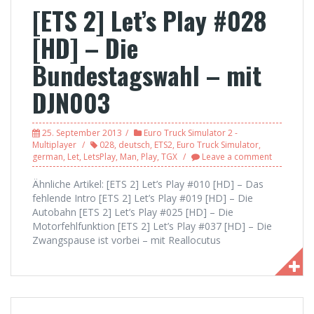
[ETS 2] Let’s Play #028
[HD] – Die
Bundestagswahl – mit
DJN003
25. September 2013
Euro Truck Simulator 2 -
Multiplayer
028
,
deutsch
,
ETS2
,
Euro Truck Simulator
,
german
,
Let
,
LetsPlay
,
Man
,
Play
,
TGX
Leave a comment
Ähnliche Artikel: [ETS 2] Let’s Play #010 [HD] – Das
fehlende Intro [ETS 2] Let’s Play #019 [HD] – Die
Autobahn [ETS 2] Let’s Play #025 [HD] – Die
Motorfehlfunktion [ETS 2] Let’s Play #037 [HD] – Die
Zwangspause ist vorbei – mit Reallocutus