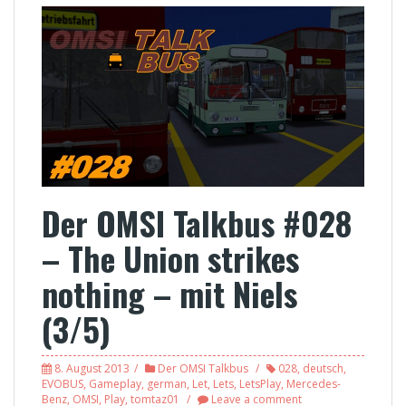
Der OMSI Talkbus #028
– The Union strikes
nothing – mit Niels
(3/5)
8. August 2013
Der OMSI Talkbus
028
,
deutsch
,
EVOBUS
,
Gameplay
,
german
,
Let
,
Lets
,
LetsPlay
,
Mercedes-
Benz
,
OMSI
,
Play
,
tomtaz01
Leave a comment