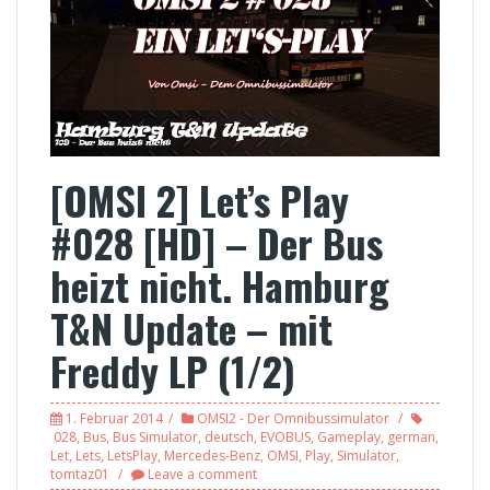
[OMSI 2] Let’s Play
#028 [HD] – Der Bus
heizt nicht. Hamburg
T&N Update – mit
Freddy LP (1/2)
1. Februar 2014
OMSI2 - Der Omnibussimulator
028
,
Bus
,
Bus Simulator
,
deutsch
,
EVOBUS
,
Gameplay
,
german
,
Let
,
Lets
,
LetsPlay
,
Mercedes-Benz
,
OMSI
,
Play
,
Simulator
,
tomtaz01
Leave a comment