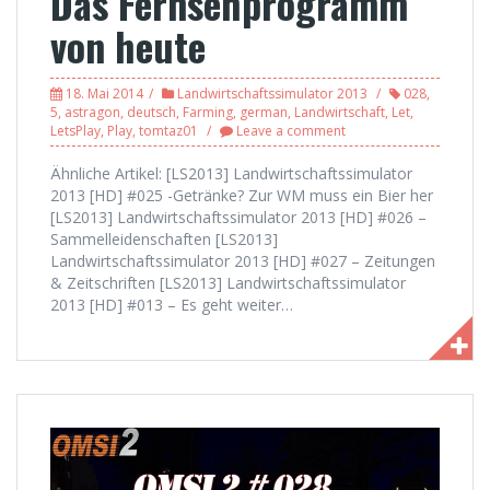
Das Fernsehprogramm
von heute
18. Mai 2014
Landwirtschaftssimulator 2013
028
,
5
,
astragon
,
deutsch
,
Farming
,
german
,
Landwirtschaft
,
Let
,
LetsPlay
,
Play
,
tomtaz01
Leave a comment
Ähnliche Artikel: [LS2013] Landwirtschaftssimulator
2013 [HD] #025 -Getränke? Zur WM muss ein Bier her
[LS2013] Landwirtschaftssimulator 2013 [HD] #026 –
Sammelleidenschaften [LS2013]
Landwirtschaftssimulator 2013 [HD] #027 – Zeitungen
& Zeitschriften [LS2013] Landwirtschaftssimulator
2013 [HD] #013 – Es geht weiter…