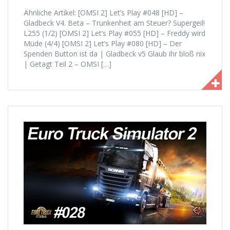
Ähnliche Artikel: [OMSI 2] Let’s Play #048 [HD] –
Gladbeck V4. Beta – Trunkenheit am Steuer? Supergeil!
L255 (1/2) [OMSI 2] Let’s Play #055 [HD] – Freddy wird
Müde (4/4) [OMSI 2] Let’s Play #080 [HD] – Der
Spenden Button ist da | Gladbeck v5 Glaub ihr bloß nix
| Getagt Teil 2 – OMSI […]