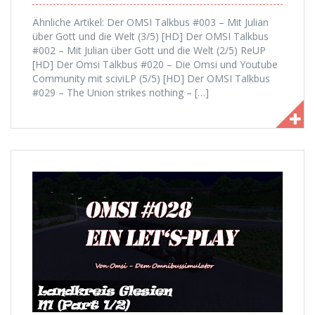
Ähnliche Artikel: Der OMSI Talkbus #003 – Mit Julian
über Gott und die Welt (3/5) [HD] Der OMSI Talkbus
#002 – Mit Julian über Gott und die Welt (2/5) ReUP
[HD] Der Omsi Talkbus #020 – Die Omsi und Youtube
Community mit sciviLP (5/5) [HD] Der OMSI Talkbus
#029 – The Union strikes nothing – […]