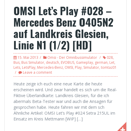
OMSI Let’s Play #028 –
Mercedes Benz O405N2
auf Landkreis Glesien,
Linie N1 (1/2) [HD]
15. Mai 2013
Omsi - Der Omnibussimulator
028
,
Bus
,
Bus Simulator
,
deutsch
,
EVOBUS
,
Gameplay
,
german
,
Let
,
Lets
,
LetsPlay
,
Mercedes-Benz
,
OMSI
,
Play
,
Simulator
,
tomtaz01
Leave a comment
Heute zeige ich euch eine neue Karte die heute
erscheinen wird. Und zwar handelt es sich um die Real-
Fiktive Überlandkarte: Landkreis Glesien, für die ich
abermals Beta-Tester war und auch die Ansagen für
gesprochen habe. Heute fahren wir mit dem sch
Ähnliche Artikel: OMSI Let’s Play #024 Setra 215UL im
Einsatz im Kreis Mettmann [WIP] […]