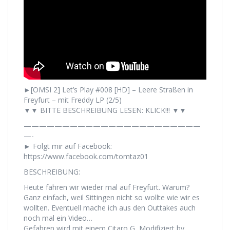
►[OMSI 2] Let’s Play #008 [HD] – Leere Straßen in
Freyfurt – mit Freddy LP (2/5)
▼▼ BITTE BESCHREIBUNG LESEN: KLICK!!! ▼▼
———————————————————————
—-
► Folgt mir auf Facebook:
https://www.facebook.com/tomtaz01
BESCHREIBUNG:
Heute fahren wir wieder mal auf Freyfurt. Warum?
Ganz einfach, weil Sittingen nicht so wollte wie wir es
wollten. Eventuell mache ich aus den Outtakes auch
noch mal ein Video…
Gefahren wird mit einem Citaro G, Modifiziert by