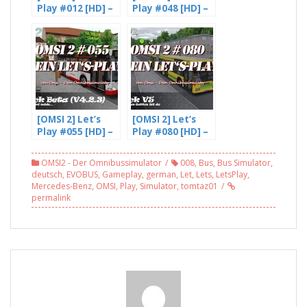
Play #012 [HD] –
Play #048 [HD] –
Yea, St. Ilsensee
Gladbeck V4.
wir kommen –
Beta –
mit Freddy LP
Trunkenheit am
(1/3)
Steuer?
Supergeil! L255
(1/2)
[OMSI 2] Let’s
[OMSI 2] Let’s
Play #055 [HD] –
Play #080 [HD] –
Freddy wird
Der Spenden
Müde (4/4)
Button ist da |
OMSI2 - Der Omnibussimulator
008
,
Bus
,
Bus Simulator
,
Gladbeck v5
deutsch
,
EVOBUS
,
Gameplay
,
german
,
Let
,
Lets
,
LetsPlay
,
Mercedes-Benz
,
OMSI
,
Play
,
Simulator
,
tomtaz01
permalink