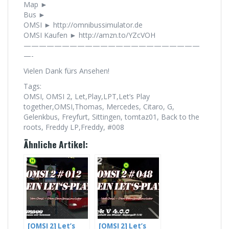
Map ►
Bus ►
OMSI ► http://omnibussimulator.de
OMSI Kaufen ► http://amzn.to/YZcVOH
———————————————————————
—-
Vielen Dank fürs Ansehen!
Tags:
OMSI, OMSI 2, Let,Play,LPT,Let’s Play
together,OMSI,Thomas, Mercedes, Citaro, G,
Gelenkbus, Freyfurt, Sittingen, tomtaz01, Back to the
roots, Freddy LP,Freddy, #008
Ähnliche Artikel:
[OMSI 2] Let’s
[OMSI 2] Let’s