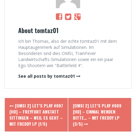
About tomtaz01
Ich bin Thomas, also der echte tomtaz01 mit dem
Hauptaugenmerk auf Simulationen. Im
Besonderen sind dies OMSI, TrainFever
Landwirtschafts-Simulationen sowie ein ein paar
Ego-Shootern wie "Battlefield 4".
See all posts by tomtaz01
Post
[OMSI 2] LET’S PLAY #007
[OMSI 2] LET’S PLAY #009
navigation
[HD] – FREYFURT ANSTATT
[HD] – EINMAL WENDEN
SITTINGEN – WEIL ES GEHT –
BITTE… – MIT FREDDY LP
MIT FREDDY LP (1/5)
(3/5)