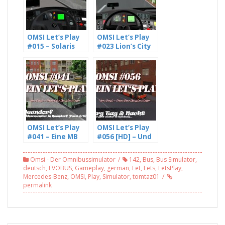
OMSI Let’s Play
OMSI Let’s Play
#015 – Solaris
#023 Lion’s City
Urbino 12 III im
DD auf
Einsatz auf
Langbach, Linie
Mühlhausen
700 eine
(WIP), Linie 170
Rundfahrt der
[HD]
besonderen Art
(4/4)
OMSI Let’s Play
OMSI Let’s Play
#041 – Eine MB
#056 [HD] – Und
O305
das Spiel geht
Ziehharmonika
weiter in
Omsi - Der Omnibussimulator
142
,
Bus
,
Bus Simulator
,
in Neundorf,
Hamburg… (2/2)
deutsch
,
EVOBUS
,
Gameplay
,
german
,
Let
,
Lets
,
LetsPlay
,
Linie 301 (2/5)
Mercedes-Benz
,
OMSI
,
Play
,
Simulator
,
tomtaz01
[HD]
permalink