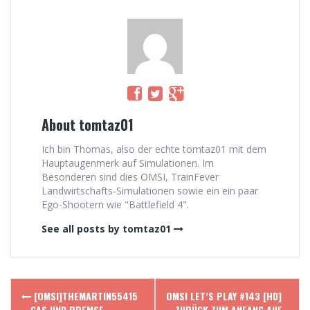
About tomtaz01
Ich bin Thomas, also der echte tomtaz01 mit dem
Hauptaugenmerk auf Simulationen. Im
Besonderen sind dies OMSI, TrainFever
Landwirtschafts-Simulationen sowie ein ein paar
Ego-Shootern wie "Battlefield 4".
See all posts by tomtaz01
Post
[OMSI]THEMARTIN55415
OMSI LET’S PLAY #143 [HD]
– GAS UND BREMSE
– ZURÜCK ZUM ANFANG AUF