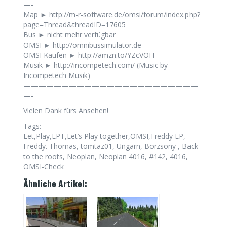
—-
Map ► http://m-r-software.de/omsi/forum/index.php?
page=Thread&threadID=17605
Bus ► nicht mehr verfügbar
OMSI ► http://omnibussimulator.de
OMSI Kaufen ► http://amzn.to/YZcVOH
Musik ► http://incompetech.com/ (Music by
Incompetech Musik)
———————————————————————
—-
Vielen Dank fürs Ansehen!
Tags:
Let,Play,LPT,Let’s Play together,OMSI,Freddy LP,
Freddy. Thomas, tomtaz01, Ungarn, Börzsöny , Back
to the roots, Neoplan, Neoplan 4016, #142, 4016,
OMSI-Check
Ähnliche Artikel: