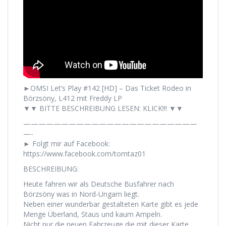
►OMSI Let’s Play #142 [HD] – Das Ticket Rodeo in
Börzsöny, L412 mit Freddy LP
▼▼ BITTE BESCHREIBUNG LESEN: KLICK!!! ▼▼
———————————————————————
—-
► Folgt mir auf Facebook:
https://www.facebook.com/tomtaz01
BESCHREIBUNG:
Heute fahren wir als Deutsche Busfahrer nach
Börzsöny was in Nord-Ungarn liegt.
Neben einer wunderbar gestalteten Karte gibt es jede
Menge Überland, Staus und kaum Ampeln.
Nicht nur die neuen Fahrzeuge die mit dieser Karte