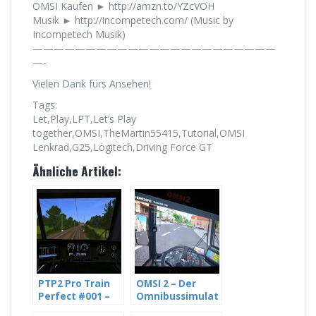
OMSI Kaufen ► http://amzn.to/YZcVOH
Musik ► http://incompetech.com/ (Music by
Incompetech Musik)
———————————————————————
—-
Vielen Dank fürs Ansehen!
Tags:
Let,Play,LPT,Let’s Play
together,OMSI,TheMartin55415,Tutorial,OMSI
Lenkrad,G25,Logitech,Driving Force GT
Ähnliche Artikel:
PTP2 Pro Train
OMSI 2 – Der
Perfect #001 –
Omnibussimulat
Der Güterzug
or – News und