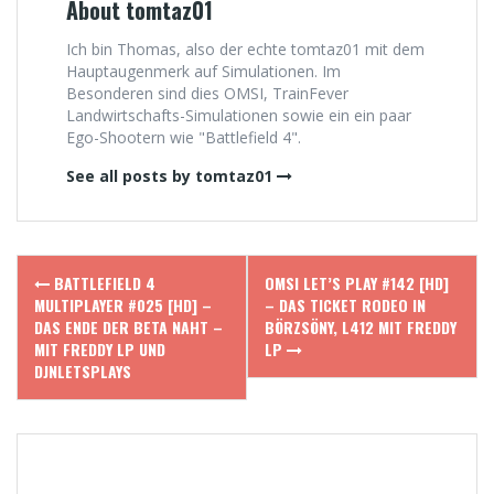
About tomtaz01
Ich bin Thomas, also der echte tomtaz01 mit dem
Hauptaugenmerk auf Simulationen. Im
Besonderen sind dies OMSI, TrainFever
Landwirtschafts-Simulationen sowie ein ein paar
Ego-Shootern wie "Battlefield 4".
See all posts by tomtaz01
Post
BATTLEFIELD 4
OMSI LET’S PLAY #142 [HD]
navigation
MULTIPLAYER #025 [HD] –
– DAS TICKET RODEO IN
DAS ENDE DER BETA NAHT –
BÖRZSÖNY, L412 MIT FREDDY
MIT FREDDY LP UND
LP
DJNLETSPLAYS