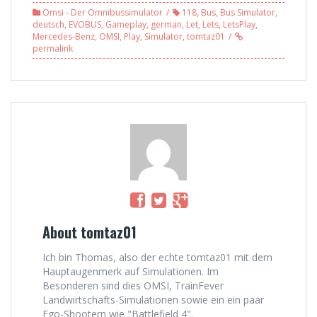
Langbach, der
Kreis-Verkehr,
Omsi - Der Omnibussimulator
118
,
Bus
,
Bus Simulator
,
Feierabend ruft,
Freudstadt L 15
deutsch
,
EVOBUS
,
Gameplay
,
german
,
Let
,
Lets
,
LetsPlay
,
Linie A [HD]
(2/2)
Mercedes-Benz
,
OMSI
,
Play
,
Simulator
,
tomtaz01
permalink
About tomtaz01
Ich bin Thomas, also der echte tomtaz01 mit dem
Hauptaugenmerk auf Simulationen. Im
Besonderen sind dies OMSI, TrainFever
Landwirtschafts-Simulationen sowie ein ein paar
Ego-Shootern wie "Battlefield 4".