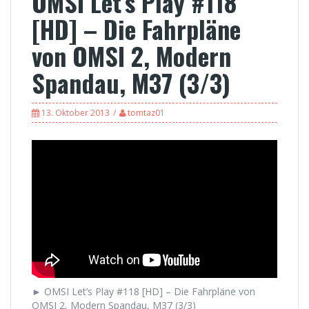
OMSI Let’s Play #118
[HD] – Die Fahrpläne
von OMSI 2, Modern
Spandau, M37 (3/3)
13. Oktober 2013
tomtaz01
► OMSI Let’s Play #118 [HD] – Die Fahrpläne von
OMSI 2, Modern Spandau, M37 (3/3)