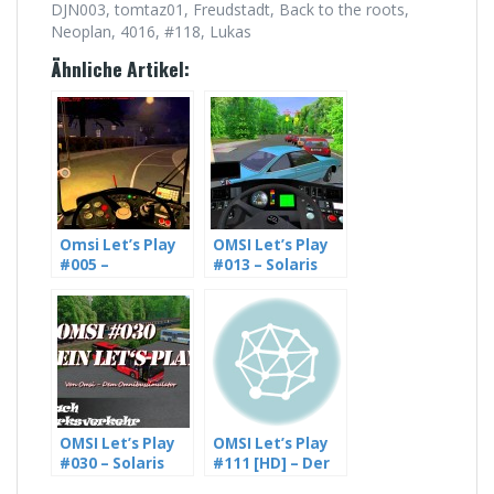
DJN003, tomtaz01, Freudstadt, Back to the roots,
Neoplan, 4016, #118, Lukas
Ähnliche Artikel:
Omsi Let’s Play
OMSI Let’s Play
#005 –
#013 – Solaris
Fahrschulwagen
Urbino 12 III im
3005 im letzten
Einsatz auf
Einsatz auf St.
Mühlhausen
Ilsensee, Linie
(WIP), Linie 36
426 (HD)
[HD]
OMSI Let’s Play
OMSI Let’s Play
#030 – Solaris
#111 [HD] – Der
Urbino 12 III auf
Schleich- ähh