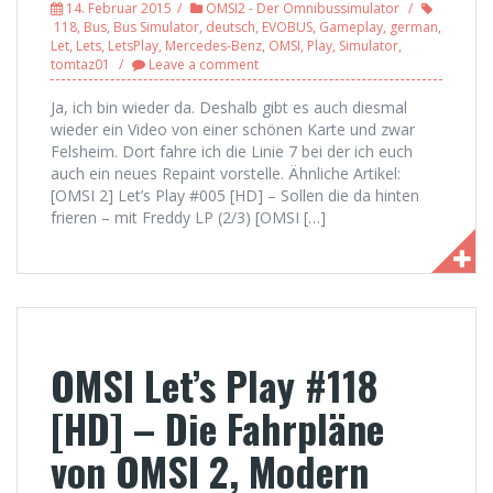
14. Februar 2015
OMSI2 - Der Omnibussimulator
118
,
Bus
,
Bus Simulator
,
deutsch
,
EVOBUS
,
Gameplay
,
german
,
Let
,
Lets
,
LetsPlay
,
Mercedes-Benz
,
OMSI
,
Play
,
Simulator
,
tomtaz01
Leave a comment
Ja, ich bin wieder da. Deshalb gibt es auch diesmal
wieder ein Video von einer schönen Karte und zwar
Felsheim. Dort fahre ich die Linie 7 bei der ich euch
auch ein neues Repaint vorstelle. Ähnliche Artikel:
[OMSI 2] Let’s Play #005 [HD] – Sollen die da hinten
frieren – mit Freddy LP (2/3) [OMSI […]
OMSI Let’s Play #118
[HD] – Die Fahrpläne
von OMSI 2, Modern