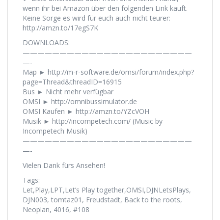
wenn ihr bei Amazon über den folgenden Link kauft.
Keine Sorge es wird für euch auch nicht teurer:
http://amzn.to/17egS7K
DOWNLOADS:
———————————————————————
—-
Map ► http://m-r-software.de/omsi/forum/index.php?
page=Thread&threadID=16915
Bus ► Nicht mehr verfügbar
OMSI ► http://omnibussimulator.de
OMSI Kaufen ► http://amzn.to/YZcVOH
Musik ► http://incompetech.com/ (Music by
Incompetech Musik)
———————————————————————
—-
Vielen Dank fürs Ansehen!
Tags:
Let,Play,LPT,Let’s Play together,OMSI,DJNLetsPlays,
DJN003, tomtaz01, Freudstadt, Back to the roots,
Neoplan, 4016, #108