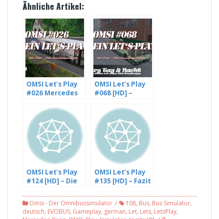
Ähnliche Artikel:
OMSI Let’s Play
OMSI Let’s Play
#026 Mercedes
#068 [HD] –
Benz O405N2 auf
Hamburg im
Landkreis
Schnee mit
Glesien, Linie 764
einem O305
[HD]
Schaltwagen
(1/2)
OMSI Let’s Play
OMSI Let’s Play
#124 [HD] – Die
#135 [HD] – Fazit
Baustelle ist
zu Wankendorf 2
immer noch da,
+ Outtakes – mit
Omsi - Der Omnibussimulator
108
,
Bus
,
Bus Simulator
,
Römerberg 3.0 –
Freddy LP (4/4)
deutsch
,
EVOBUS
,
Gameplay
,
german
,
Let
,
Lets
,
LetsPlay
,
mit Freddy LP