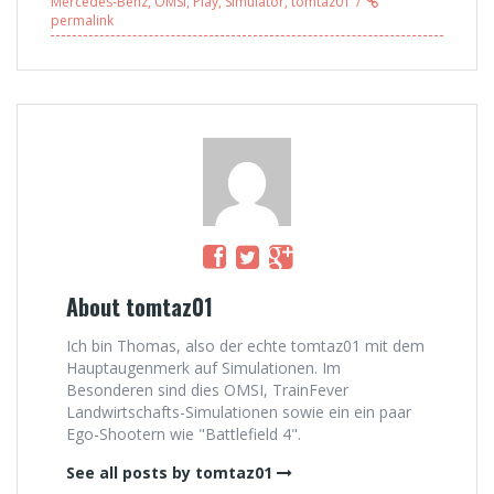
Mercedes-Benz
,
OMSI
,
Play
,
Simulator
,
tomtaz01
(2/6)
permalink
About tomtaz01
Ich bin Thomas, also der echte tomtaz01 mit dem
Hauptaugenmerk auf Simulationen. Im
Besonderen sind dies OMSI, TrainFever
Landwirtschafts-Simulationen sowie ein ein paar
Ego-Shootern wie "Battlefield 4".
See all posts by tomtaz01