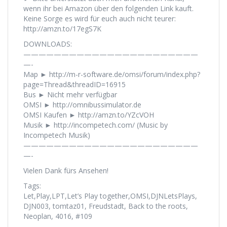
wenn ihr bei Amazon über den folgenden Link kauft.
Keine Sorge es wird für euch auch nicht teurer:
http://amzn.to/17egS7K
DOWNLOADS:
———————————————————————
—-
Map ► http://m-r-software.de/omsi/forum/index.php?
page=Thread&threadID=16915
Bus ► Nicht mehr verfügbar
OMSI ► http://omnibussimulator.de
OMSI Kaufen ► http://amzn.to/YZcVOH
Musik ► http://incompetech.com/ (Music by
Incompetech Musik)
———————————————————————
—-
Vielen Dank fürs Ansehen!
Tags:
Let,Play,LPT,Let’s Play together,OMSI,DJNLetsPlays,
DJN003, tomtaz01, Freudstadt, Back to the roots,
Neoplan, 4016, #109