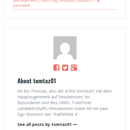
Mercedes-Benz
,
OMSI
,
Play
,
Simulator
,
tomtaz01
(1/2)
(2/6)
permalink
About tomtaz01
Ich bin Thomas, also der echte tomtaz01 mit dem
Hauptaugenmerk auf Simulationen. Im
Besonderen sind dies OMSI, TrainFever
Landwirtschafts-Simulationen sowie ein ein paar
Ego-Shootern wie "Battlefield 4".
See all posts by tomtaz01