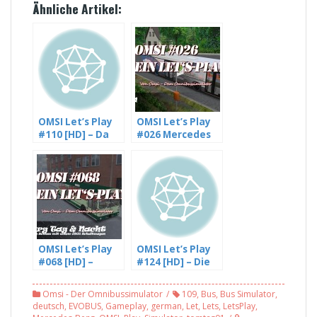
Ähnliche Artikel:
OMSI Let’s Play
OMSI Let’s Play
#110 [HD] – Da
#026 Mercedes
klemmt wohl die
Benz O405N2 auf
2. Tür,
Landkreis
Freudstadt L 15
Glesien, Linie 764
(1/2)
[HD]
OMSI Let’s Play
OMSI Let’s Play
#068 [HD] –
#124 [HD] – Die
Hamburg im
Baustelle ist
Schnee mit
immer noch da,
Omsi - Der Omnibussimulator
109
,
Bus
,
Bus Simulator
,
einem O305
Römerberg 3.0 –
deutsch
,
EVOBUS
,
Gameplay
,
german
,
Let
,
Lets
,
LetsPlay
,
Schaltwagen
mit Freddy LP