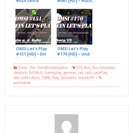
#024 Setra
#067 [HD] – Huch,
215UL im Einsatz
ein Hamburger
im Kreis
PVG O405N in
Mettmann [WIP]
Gothenberg
(1/2) [HD]
(3/3)
OMSI Let’s Play
OMSI Let’s Play
#151 [HD] – Ein
#170 [HD] – Und
Österreicher in
da haben wa uns
Mülheim a. d.
verfahren… –
Omsi - Der Omnibussimulator
070
,
Bus
,
Bus Simulator
,
Ruhr – mit
mit reallocutus |
deutsch
,
EVOBUS
,
Gameplay
,
german
,
Let
,
Lets
,
LetsPlay
,
TheMartin55415
Freddy (5/6)
Mercedes-Benz
,
OMSI
,
Play
,
Simulator
,
tomtaz01
(2/5)
permalink