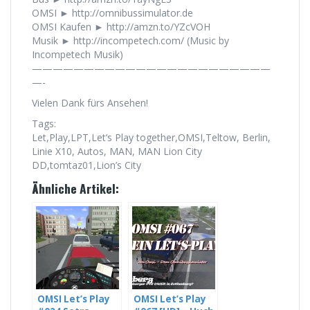
OMSI ► http://omnibussimulator.de
OMSI Kaufen ► http://amzn.to/YZcVOH
Musik ► http://incompetech.com/ (Music by
Incompetech Musik)
———————————————————————
—-
Vielen Dank fürs Ansehen!
Tags:
Let,Play,LPT,Let’s Play together,OMSI,Teltow, Berlin,
Linie X10, Autos, MAN, MAN Lion City
DD,tomtaz01,Lion’s City
Ähnliche Artikel:
OMSI Let’s Play
OMSI Let’s Play