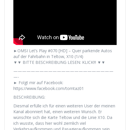
►OMSI Let’s Play #070 [HD] – Quer parkende Autos
auf der Fahrbahn in Teltow, X10 (1/4)
▼▼ BITTE BESCHREIBUNG LESEN: KLICK!!! ▼▼
———————————————————————
—-
► Folgt mir auf Facebook:
https://www.facebook.com/tomtaz01
BESCHREIBUNG:
Diesmal erfülle ich für einen weiteren User der meinen
Kanal abonniert hat, einen weiteren Wunsch. Er
wünschte sich die Karte Teltow und die Linie X10. Da
ich wusste, dass hier wohl ziemlich viel
Verkehrsaufkommen und Pasagieraufkommen sein