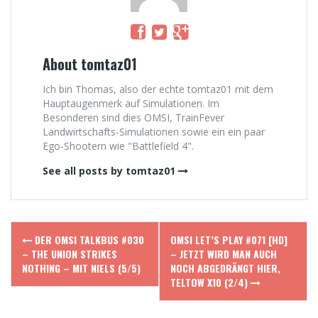
About tomtaz01
Ich bin Thomas, also der echte tomtaz01 mit dem
Hauptaugenmerk auf Simulationen. Im
Besonderen sind dies OMSI, TrainFever
Landwirtschafts-Simulationen sowie ein ein paar
Ego-Shootern wie "Battlefield 4".
See all posts by tomtaz01
Post
DER OMSI TALKBUS #030
OMSI LET’S PLAY #071 [HD]
navigation
– THE UNION STRIKES
– JETZT WIRD MAN AUCH
NOTHING – MIT NIELS (5/5)
NOCH ABGEDRÄNGT HIER,
TELTOW X10 (2/4)