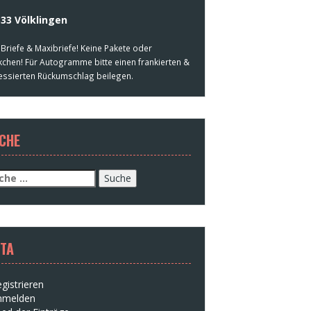
33 Völklingen
 Briefe & Maxibriefe! Keine Pakete oder
kchen! Für Autogramme bitte einen frankierten &
essierten Rückumschlag beilegen.
CHE
che
h:
TA
gistrieren
nmelden