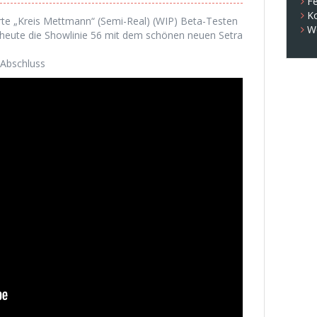
Fe
K
rte „Kreis Mettmann“ (Semi-Real) (WIP) Beta-Testen
W
d heute die Showlinie 56 mit dem schönen neuen Setra
 Abschluss