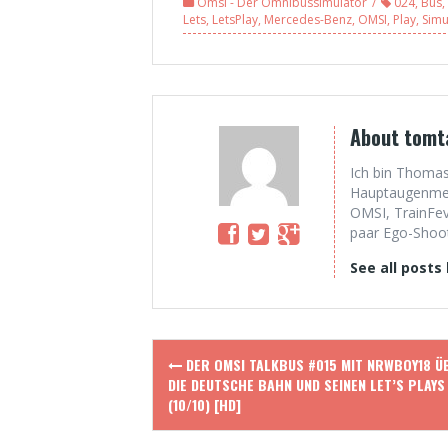
Omsi - Der Omnibussimulator
024
,
Bus
,
Mettmann [WIP]
kommen (1/2)
Lets
,
LetsPlay
,
Mercedes-Benz
,
OMSI
,
Play
,
Simu
(2/2) [HD]
[HD]
About tomt
Ich bin Thomas
Hauptaugenmerk
OMSI, TrainFev
paar Ego-Shoote
See all posts
Post
DER OMSI TALKBUS #015 MIT NRWBOY18 Ü
navigation
DIE DEUTSCHE BAHN UND SEINEN LET’S PLAYS
(10/10) [HD]