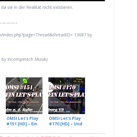
da sie in der Realität nicht existieren.
———–
um/index.php?page=Thread&threadID= 13087 by
c by Incompetech Musik)
OMSI Let’s Play
OMSI Let’s Play
#151 [HD] – Ein
#170 [HD] – Und
Österreicher in
da haben wa uns
Mülheim a. d.
verfahren… –