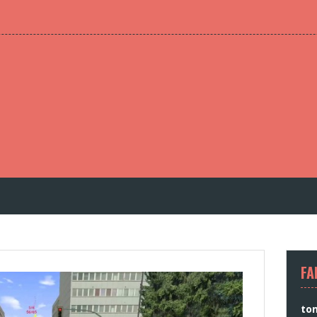
FA
to