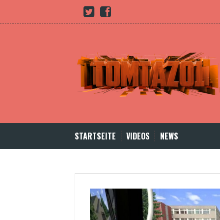
Skip
Youtube
twitter
Facebook
to
content
STARTSEITE
VIDEOS
NEWS