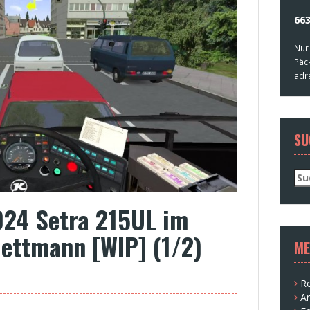
663
Nur
Päc
adr
SU
Su
nac
024 Setra 215UL im
Mettmann [WIP] (1/2)
ME
Re
A