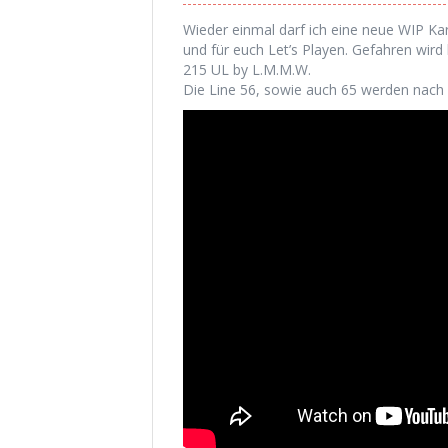
Wieder einmal darf ich eine neue WIP Ka
und für euch Let’s Playen. Gefahren wir
215 UL by L.M.M.W.
Die Line 56, sowie auch 65 werden nach