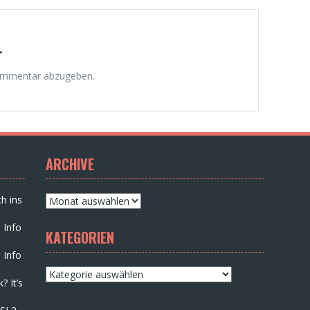
r
ommentar abzugeben.
ARCHIVE
Archive
h ins
 Info
KATEGORIEN
 Info
Kategorien
? It’s