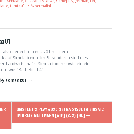
Bus Simulator
,
deutsch
,
EVOBUS
,
Gameplay
,
german
,
Let
,
Ruhr – mit
mit reallocutus |
lator
,
tomtaz01
permalink
TheMartin55415
Freddy (5/6)
(2/5)
az01
, also der echte tomtaz01 mit dem
 auf Simulationen. Im Besonderen sind dies
er Landwirtschafts-Simulationen sowie ein ein
rn wie "Battlefield 4".
 by tomtaz01
BER
OMSI LET’S PLAY #025 SETRA 215UL IM EINSATZ
IM KREIS METTMANN [WIP] (2/2) [HD]