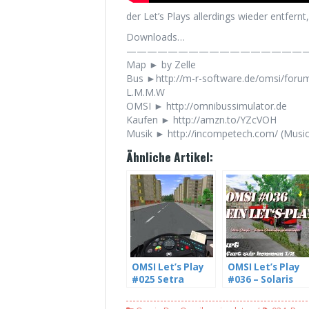
der Let’s Plays allerdings wieder entfernt, 
Downloads…
——————————————————
Map ► by Zelle
Bus ►http://m-r-software.de/omsi/for
L.M.M.W
OMSI ► http://omnibussimulator.de
Kaufen ► http://amzn.to/YZcVOH
Musik ► http://incompetech.com/ (Musi
Ähnliche Artikel:
OMSI Let’s Play
OMSI Let’s Play
#025 Setra
#036 – Solaris
215UL im Einsatz
Urbino 12 III –
im Kreis
Freyfurt wir