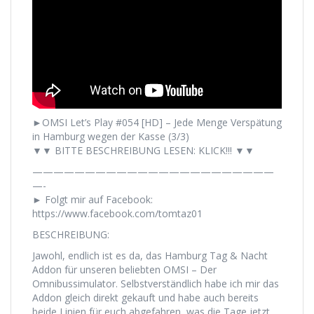
►OMSI Let’s Play #054 [HD] – Jede Menge Verspätung
in Hamburg wegen der Kasse (3/3)
▼▼ BITTE BESCHREIBUNG LESEN: KLICK!!! ▼▼
———————————————————————
—-
► Folgt mir auf Facebook:
https://www.facebook.com/tomtaz01
BESCHREIBUNG:
Jawohl, endlich ist es da, das Hamburg Tag & Nacht
Addon für unseren beliebten OMSI – Der
Omnibussimulator. Selbstverständlich habe ich mir das
Addon gleich direkt gekauft und habe auch bereits
beide Linien für euch abgefahren, was die Tage jetzt