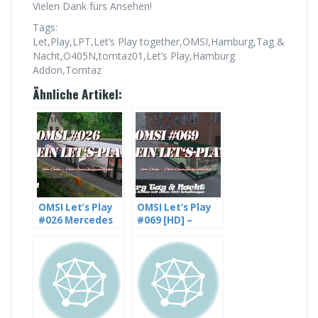
Vielen Dank fürs Ansehen!
Tags:
Let,Play,LPT,Let’s Play together,OMSI,Hamburg,Tag &
Nacht,O405N,tomtaz01,Let’s Play,Hamburg
Addon,Tomtaz
Ähnliche Artikel:
OMSI Let’s Play
OMSI Let’s Play
#026 Mercedes
#069 [HD] –
Benz O405N2 auf
Hamburg im
Landkreis
Schnee mit
Glesien, Linie 764
einem O305
[HD]
Schaltwagen
(2/2)