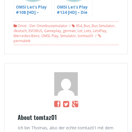
OMSI Let’s Play
OMSI Let’s Play
#108 [HD] –
#124 [HD] – Die
Schwer eng die
Baustelle ist
Ausfahrt,
immer noch da,
Omsi - Der Omnibussimulator
054
,
Bus
,
Bus Simulator
,
Freudstadt L 11
Römerberg 3.0 –
deutsch
,
EVOBUS
,
Gameplay
,
german
,
Let
,
Lets
,
LetsPlay
,
(1/2)
mit Freddy LP
Mercedes-Benz
,
OMSI
,
Play
,
Simulator
,
tomtaz01
(2/6)
permalink
About tomtaz01
Ich bin Thomas, also der echte tomtaz01 mit dem