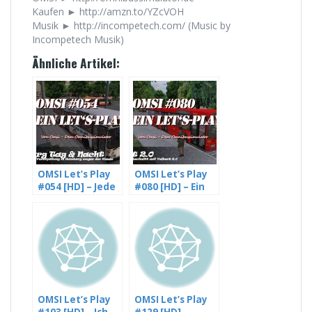
Kaufen ► http://amzn.to/YZcVOH
Musik ► http://incompetech.com/ (Music by
Incompetech Musik)
Ähnliche Artikel:
OMSI Let’s Play
OMSI Let’s Play
#054 [HD] – Jede
#080 [HD] – Ein
Menge
neuer Abschnitt
Verspätung in
auf Velbert 2.0,
Hamburg wegen
Linie 763 (1/2)
der Kasse (3/3)
OMSI Let’s Play
OMSI Let’s Play