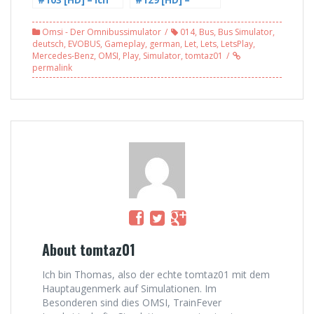
#103 [HD] – Ich
#129 [HD] –
krieg die
Rheinhausen mit
Verspätung
dem DD – mit
Omsi - Der Omnibussimulator
014
,
Bus
,
Bus Simulator
,
nicht runter in
GamingFailer
deutsch
,
EVOBUS
,
Gameplay
,
german
,
Let
,
Lets
,
LetsPlay
,
Ahlheim, Linie 29
(1/3)
Mercedes-Benz
,
OMSI
,
Play
,
Simulator
,
tomtaz01
[Facecam]
permalink
About tomtaz01
Ich bin Thomas, also der echte tomtaz01 mit dem
Hauptaugenmerk auf Simulationen. Im
Besonderen sind dies OMSI, TrainFever