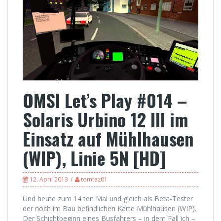
OMSI Let’s Play #014 –
Solaris Urbino 12 III im
Einsatz auf Mühlhausen
(WIP), Linie 5N [HD]
12. April 2013
tomtaz01
Und heute zum 14 ten Mal und gleich als Beta-Tester
der noch im Bau befindlichen Karte Mühlhausen (WIP)..
Der Schichtbeginn eines Busfahrers – in dem Fall ich –