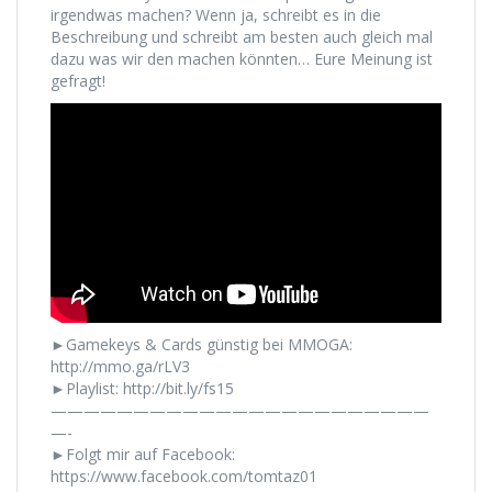
irgendwas machen? Wenn ja, schreibt es in die
Beschreibung und schreibt am besten auch gleich mal
dazu was wir den machen könnten… Eure Meinung ist
gefragt!
►Gamekeys & Cards günstig bei MMOGA:
http://mmo.ga/rLV3
►Playlist: http://bit.ly/fs15
———————————————————————
—-
►Folgt mir auf Facebook:
https://www.facebook.com/tomtaz01