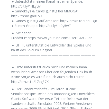
►Unterstützt meinen Kanal mit einer Spende:
http://bit.ly/1rlEyBv
►Gamekeys & Cards günstig bei MMOGA:
http://mmo.ga/rLV3
►Games günstig auf Amazon: http://amzn.to/1pnuDJ8
►Steam-Gruppe: http://bit.ly/1k0y5wT
► Mit dabei:
FreddyLP: https://www.youtube.com/user/GMGClan
► BITTE unterstützt die Entwickler des Spieles und
kauft das Spiel im Original!
———————————————————————
—-
► Bitte unterstützt auch mich und meinen Kanal,
wenn ihr bei Amazon über den folgenden Link kauft.
Keine Sorge es wird für euch auch nicht teurer:
http://amzn.to/17egS7K
► Der Landwirtschafts-Simulator ist eine
Simulationsspiel-Reihe des unabhängigen Entwicklers
Giants Software. Der erste Teil der Reihe war der
Landwirtschafts-Simulator 2008. Weitere Versionen
erschienen 2009 (Gold Edition), 2011 (Platin Edition),