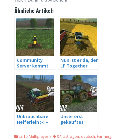
Ähnliche Artikel:
Community
Nun ist er da, der
Server kommt
LP Together
definitiv –
Server –
Landwirtschafts
Landwirtschafts
Simulator 15 MP
Simulator 15 MP
#02
#03
Unbrauchbare
Unser erst
Helferlein ;-) –
gekauftes
Landwirtschafts
Material –
Simulator 15 #04
Landwirtschafts
LS 15 Multiplayer
04
,
astragon
,
deutsch
,
Farming
,
Simulator 15 #03