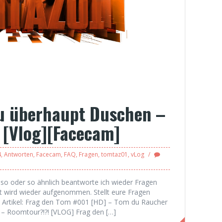
u überhaupt Duschen –
 [Vlog][Facecam]
4
,
Antworten
,
Facecam
,
FAQ
,
Fragen
,
tomtaz01
,
vLog
o oder so ähnlich beantworte ich wieder Fragen
 wird wieder aufgenommen. Stellt eure Fragen
e Artikel: Frag den Tom #001 [HD] – Tom du Raucher
– Roomtour?!?! [VLOG] Frag den […]