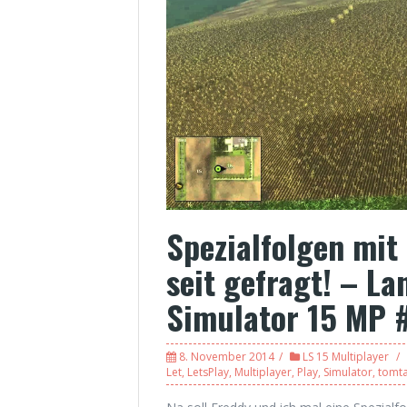
Spezialfolgen mit
seit gefragt! – La
Simulator 15 MP 
8. November 2014
LS 15 Multiplayer
Let
,
LetsPlay
,
Multiplayer
,
Play
,
Simulator
,
tomt