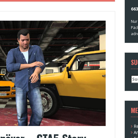
663
Nur
Päc
adr
SU
Su
nac
ME
Re
A