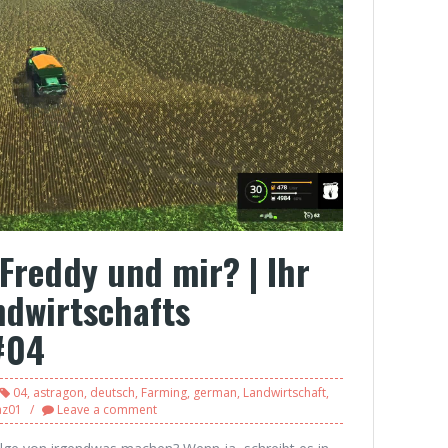
 Freddy und mir? | Ihr
ndwirtschafts
#04
04
,
astragon
,
deutsch
,
Farming
,
german
,
Landwirtschaft
,
az01
Leave a comment