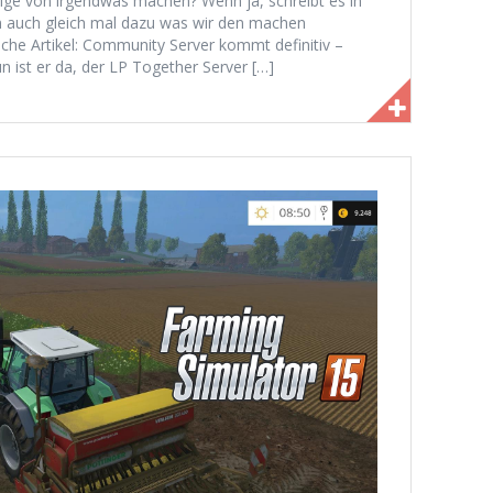
olge von irgendwas machen? Wenn ja, schreibt es in
n auch gleich mal dazu was wir den machen
iche Artikel: Community Server kommt definitiv –
 ist er da, der LP Together Server […]