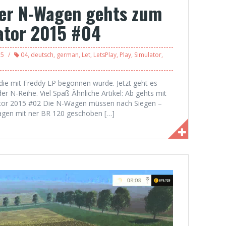
er N-Wagen gehts zum
lator 2015 #04
15
04
,
deutsch
,
german
,
Let
,
LetsPlay
,
Play
,
Simulator
,
ie mit Freddy LP begonnen wurde. Jetzt geht es
er N-Reihe. Viel Spaß Ähnliche Artikel: Ab gehts mit
ator 2015 #02 Die N-Wagen müssen nach Siegen –
agen mit ner BR 120 geschoben […]