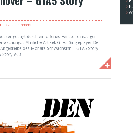
növer – GTA5 Story
Fe
K
W
Leave a comment
besser gesagt durch ein offenes Fenster einsteigen
erraschung…. Ähnliche Artikel: GTA5 Singleplayer Der
Angestellte des Monats Schwachsinn – GTA5 Story
5 Story #03