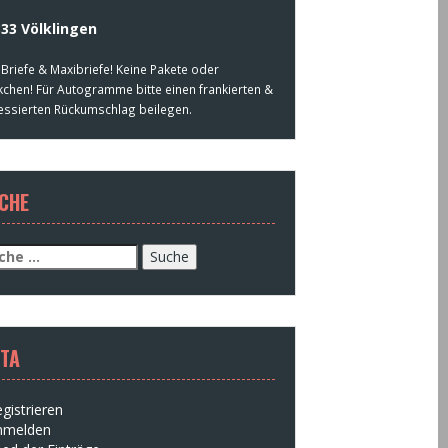
33 Völklingen
 Briefe & Maxibriefe! Keine Pakete oder
kchen! Für Autogramme bitte einen frankierten &
essierten Rückumschlag beilegen.
CHE
che
h:
TA
gistrieren
nmelden