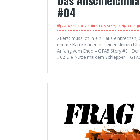
Das Anschleichma
#04
29. April 2015
GTA V Story
04
Zuerst muss ich in ein Haus einbrechen, 
und ne Karre klauen mit einer kleinen Üb
Anfang vom Ende – GTA5 Story #01 Der 
#02 Die Nutte mit dem Schlepper – GTA