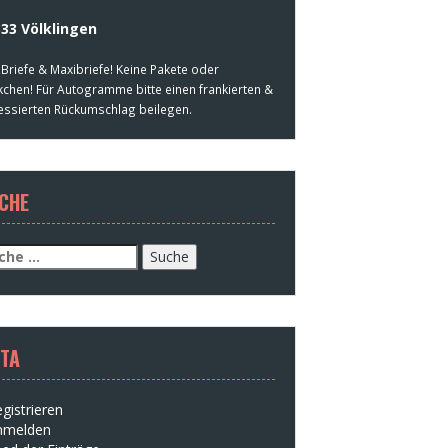
33 Völklingen
 Briefe & Maxibriefe! Keine Pakete oder
kchen! Für Autogramme bitte einen frankierten &
essierten Rückumschlag beilegen.
CHE
che
h:
TA
gistrieren
nmelden