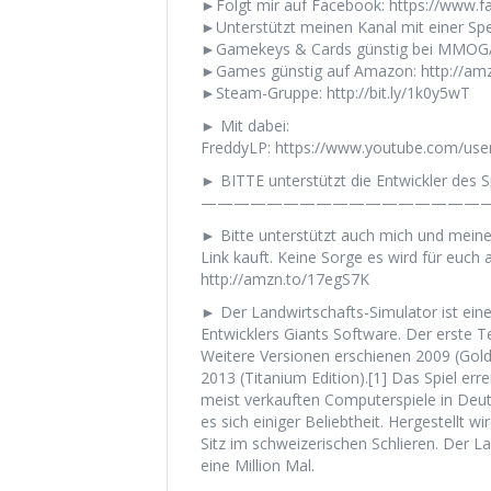
►Folgt mir auf Facebook: https://www.
►Unterstützt meinen Kanal mit einer Spend
►Gamekeys & Cards günstig bei MMOGA
►Games günstig auf Amazon: http://am
►Steam-Gruppe: http://bit.ly/1k0y5wT
► Mit dabei:
FreddyLP: https://www.youtube.com/us
► BITTE unterstützt die Entwickler des Sp
——————————————————
► Bitte unterstützt auch mich und mein
Link kauft. Keine Sorge es wird für euch a
http://amzn.to/17egS7K
► Der Landwirtschafts-Simulator ist ein
Entwicklers Giants Software. Der erste T
Weitere Versionen erschienen 2009 (Gold E
2013 (Titanium Edition).[1] Das Spiel er
meist verkauften Computerspiele in Deuts
es sich einiger Beliebtheit. Hergestellt w
Sitz im schweizerischen Schlieren. Der L
eine Million Mal.