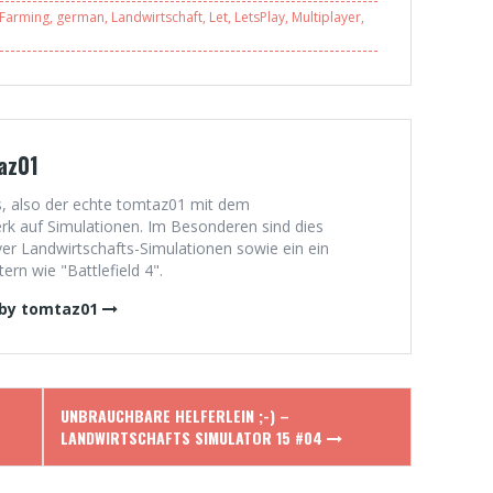
Simulator 15 #02
Landwirtschafts
Farming
,
german
,
Landwirtschaft
,
Let
,
LetsPlay
,
Multiplayer
,
Simulator 15 #03
az01
, also der echte tomtaz01 mit dem
 auf Simulationen. Im Besonderen sind dies
er Landwirtschafts-Simulationen sowie ein ein
rn wie "Battlefield 4".
 by tomtaz01
UNBRAUCHBARE HELFERLEIN ;-) –
LANDWIRTSCHAFTS SIMULATOR 15 #04