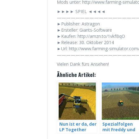
Mods unter: http://www.farming-simula
►►►► SPIEL ◄◄◄◄
——————————————————
►Publisher: Astragon
►Ersteller: Giants-Software
►Kaufen: http://amzn.to/1vkfBqO
►Release: 30. Oktober 2014
►Url: http://www.farming-simulator.com
——————————————————
Vielen Dank fürs Ansehen!
Ähnliche Artikel:
Nun ist er da, der
Spezialfolgen
LP Together
mit Freddy und
Server –
mir? | Ihr seit