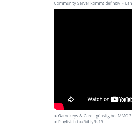
Community Server kommt definitiv – Lan
►Gamekeys & Cards günstig bei MMOGA
►Playlist: http://bit.ly/fs15
——————————————————