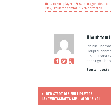
Landwirtschafts
gefragt! –
LS 15 Multiplayer
02
,
astragon
,
deutsch
,
Simulator 15 MP
Landwirtschafts
Play
,
Simulator
,
tomtaz01
permalink
#03
Simulator 15 MP
#04
About tomt
Ich bin Thomas
Hauptaugenmerk
OMSI, TrainFev
paar Ego-Shoote
See all posts
Post
DER START DES MULTIPLAYERS –
navigation
LANDWIRTSCHAFTS SIMULATOR 15 #01