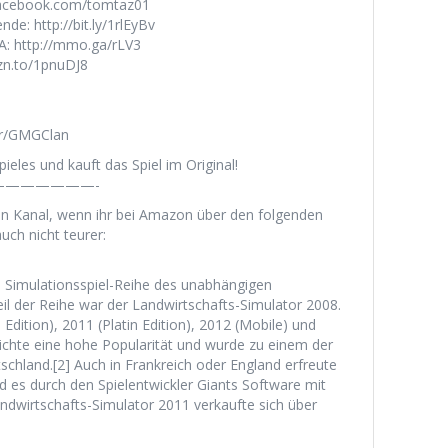
facebook.com/tomtaz01
e: http://bit.ly/1rlEyBv
: http://mmo.ga/rLV3
zn.to/1pnuDJ8
er/GMGClan
ieles und kauft das Spiel im Original!
——————-
en Kanal, wenn ihr bei Amazon über den folgenden
uch nicht teurer:
e Simulationsspiel-Reihe des unabhängigen
eil der Reihe war der Landwirtschafts-Simulator 2008.
dition), 2011 (Platin Edition), 2012 (Mobile) und
reichte eine hohe Popularität und wurde zu einem der
chland.[2] Auch in Frankreich oder England erfreute
ird es durch den Spielentwickler Giants Software mit
andwirtschafts-Simulator 2011 verkaufte sich über