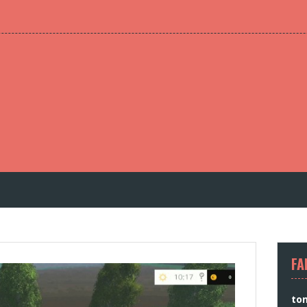
FA
to