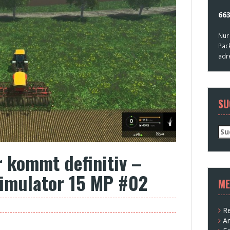
663
Nur
Päc
adr
SU
Su
nac
 kommt definitiv –
Simulator 15 MP #02
ME
Re
A