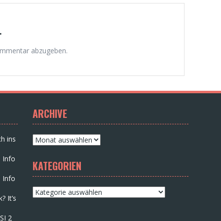
r
ommentar abzugeben.
ARCHIVE
Archive
h ins
 Info
KATEGORIEN
 Info
Kategorien
? It’s
SI 2