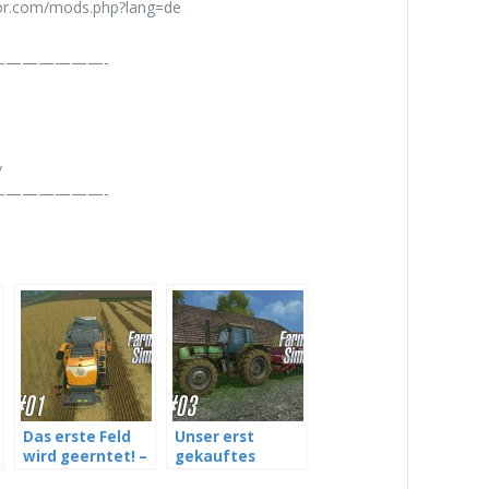
tor.com/mods.php?lang=de
——————-
/
——————-
Das erste Feld
Unser erst
wird geerntet! –
gekauftes
Farming
Material –