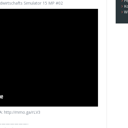
Fe
dwirtschafts Simulator 15 MP #02
K
W
: http://mmo.ga/rLV3
——————-