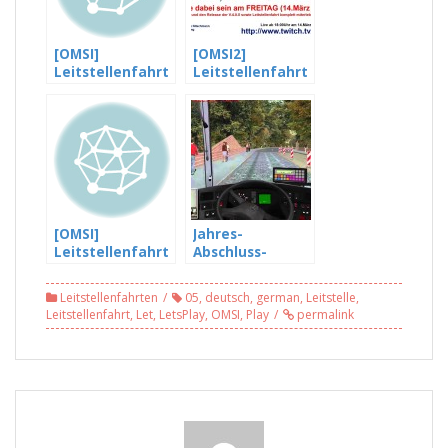
[OMSI]
[OMSI2]
Leitstellenfahrt
Leitstellenfahrt
vom 19.10.2013
vom 14.03.2014
#05 -Allein durch
#05 – Wir rücken
Römerberg (5/6)
ein, ich fliege
ein… ;-)
[OMSI]
Jahres-
Leitstellenfahrt
Abschluss-
vom 19.10.2013
Leitstellenfahrt
#03 -Jetzt soll ich
–
Leitstellenfahrten
05
,
deutsch
,
german
,
Leitstelle
,
auch noch Kaffee
Leitstellenfahrt
Leitstellenfahrt
,
Let
,
LetsPlay
,
OMSI
,
Play
permalink
fahren… (3/6)
vom 19.12.2014
3/5