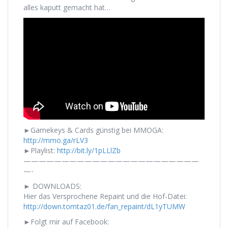
alles kaputt gemacht hat…
►Gamekeys & Cards günstig bei MMOGA:
http://mmo.ga/rLV3
►Playlist:
http://bit.ly/1pLLlZb
———————————————————————
—-
► DOWNLOADS:
Hier das Versprochene Repaint und die Hof-Datei:
http://down.tomtaz01.de/fan_repaint/dL1yTUMW
►Folgt mir auf Facebook: