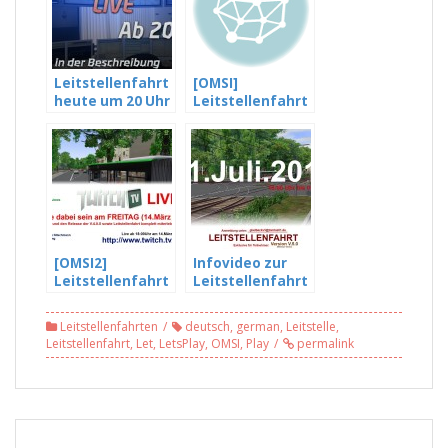
Leitstellenfahrt
[OMSI]
heute um 20 Uhr
Leitstellenfahrt
LIVE auf meinen
vom 19.10.2013
Stream
#05 -Allein durch
Römerberg (5/6)
[OMSI2]
Infovideo zur
Leitstellenfahrt
Leitstellenfahrt
vom 14.03.2014
am 11.07.2014 |
#05 – Wir rücken
Pre-Release von
Leitstellenfahrten
deutsch
,
german
,
Leitstelle
,
ein, ich fliege
Gladbeck v5
Leitstellenfahrt
,
Let
,
LetsPlay
,
OMSI
,
Play
permalink
ein… ;-)