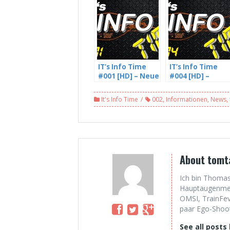
IT’s Info Time
IT’s Info Time
#001 [HD] – Neue
#004 [HD] –
Spiele +
Leitstellenfahrt
Gewinnspiel
verschoben +
It's Info Time
002
,
Informationen
,
News
,
+OMSI
Andere
Leitstellenfahrt
Aktivitäten
[NEU]
About tomt
Ich bin Thomas
Hauptaugenmerk
OMSI, TrainFev
paar Ego-Shoote
See all posts