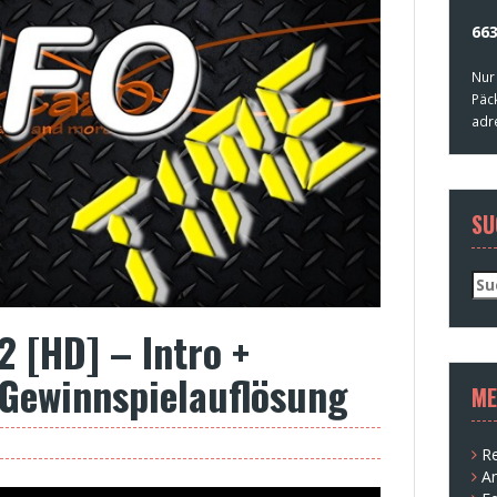
663
Nur
Päc
adr
SU
Su
nac
2 [HD] – Intro +
+ Gewinnspielauflösung
ME
Re
A