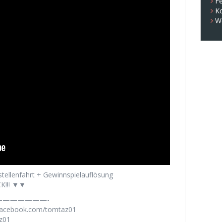
Fe
K
W
stellenfahrt + Gewinnspielauflösung
K!!! ▼▼
——————-
.facebook.com/tomtaz01
az01