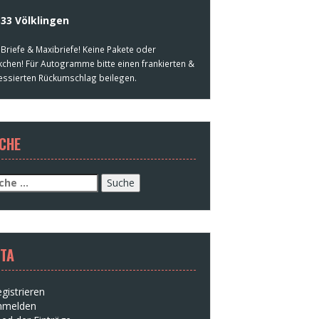
33 Völklingen
 Briefe & Maxibriefe! Keine Pakete oder
kchen! Für Autogramme bitte einen frankierten &
essierten Rückumschlag beilegen.
CHE
che
h:
TA
gistrieren
nmelden