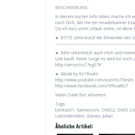
BESCHREIBUNG:
In diesem kurzen Info-Video mache ich e
nach Dich, der mir ein Headerbanner bzw. 
Da ich kurz vorm Urlaub stehe, ist dies
► BITTE unterstützt die Entwickler des Sp
——————————————————
► Bitte unterstützt auch mich und mein
Link kauft. Keine Sorge es wird für euch a
http://amzn.to/17egS7K
► Musik by KsTBeats:
http://www.youtube.com/user/KsTBeats
http://www.facebook.com/OfficialKsT
Vielen Dank fürs Ansehen!
Tags:
tomtaz01, Gamescom, OMSI2, OMSI 2.0, 
Leitstellenfahrt, Steven, Julian
Ähnliche Artikel: