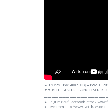
►IT’s Info Time #002 [HD] – Intro + Leit
▼▼ BITTE BESCHREIBUNG LESEN: KLIC
——————————————————
► Folgt mir auf Facebook: https://www
► Livestram: http://www.twitch.tv/tomt