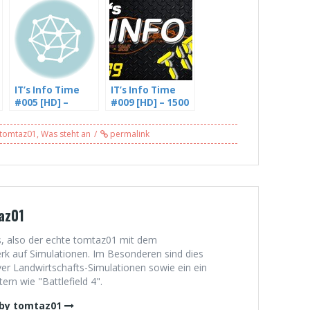
IT’s Info Time
IT’s Info Time
#005 [HD] –
#009 [HD] – 1500
Leitstellenfahrt
Abonnenten
am 19.10.2013,
[Facecam]
tomtaz01
,
Was steht an
permalink
20 Uhr + Neuer
Betrieb AVG
az01
, also der echte tomtaz01 mit dem
 auf Simulationen. Im Besonderen sind dies
er Landwirtschafts-Simulationen sowie ein ein
rn wie "Battlefield 4".
 by tomtaz01