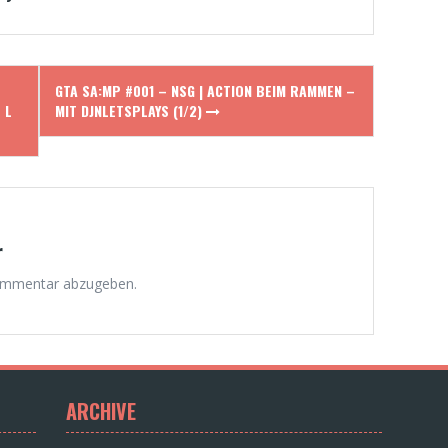
GTA SA:MP #001 – NSG | ACTION BEIM RAMMEN –
 L
MIT DJNLETSPLAYS (1/2)
r
ommentar abzugeben.
ARCHIVE