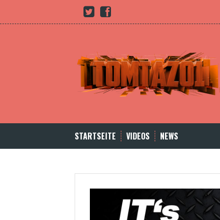
Skip
Youtube
twitter
Facebook
to
content
STARTSEITE
VIDEOS
NEWS