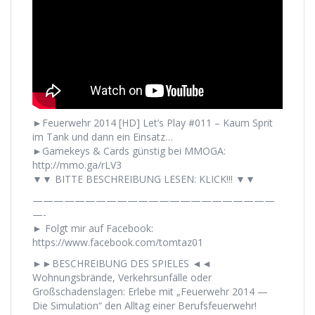
►Feuerwehr 2014 [HD] Let’s Play #011 – Kaum Sprit
im Tank und dann ein Einsatz…
►Gamekeys & Cards günstig bei MMOGA:
http://mmo.ga/rLV3
▼▼ BITTE BESCHREIBUNG LESEN: KLICK!!! ▼▼
———————————————————————
—-
► Folgt mir auf Facebook:
https://www.facebook.com/tomtaz01
►►BESCHREIBUNG DES SPIELES ◄◄
Wohnungsbrände, Verkehrsunfälle oder
Großschadenslagen: Erlebe mit „Feuerwehr 2014 —
Die Simulation“ den Alltag einer Berufsfeuerwehr!