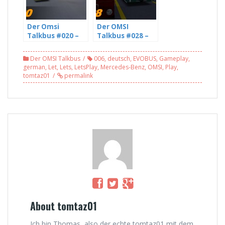
Der Omsi
Der OMSI
Talkbus #020 –
Talkbus #028 –
Die Omsi und
The Union
Youtube
strikes nothing –
Der OMSI Talkbus
006
,
deutsch
,
EVOBUS
,
Gameplay
,
Community mit
mit Niels (3/5)
german
,
Let
,
Lets
,
LetsPlay
,
Mercedes-Benz
,
OMSI
,
Play
,
sciviLP (5/5) [HD]
tomtaz01
permalink
About tomtaz01
Ich bin Thomas, also der echte tomtaz01 mit dem