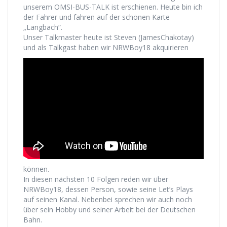
unserem OMSI-BUS-TALK ist erschienen. Heute bin ich
der Fahrer und fahren auf der schönen Karte
„Langbach“.
Unser Talkmaster heute ist Steven (JamesChakotay)
und als Talkgast haben wir NRWBoy18 akquirieren
können.
In diesen nächsten 10 Folgen reden wir über
NRWBoy18, dessen Person, sowie seine Let’s Plays
auf seinen Kanal. Nebenbei sprechen wir auch noch
über sein Hobby und seiner Arbeit bei der Deutschen
Bahn.