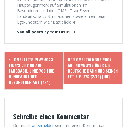
Hauptaugenmerk auf Simulationen. Im
Besonderen sind dies OMSI, TrainFever
Landwirtschafts-Simulationen sowie ein ein paar
Ego-Shootern wie "Battlefield 4".
See all posts by tomtaz01
Post
OMSI LET’S PLAY #023
DER OMSI TALKBUS #007
navigation
LION’S CITY DD AUF
MIT NRWBOY18 ÜBER DIE
LANGBACH, LINIE 700 EINE
DEUTSCHE BAHN UND SEINEN
RUNDFAHRT DER
LET’S PLAYS (2/10) [HD]
BESONDEREN ART (4/4)
Schreibe einen Kommentar
Du musst
angemeldet
sein, um einen Kommentar