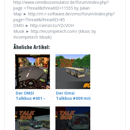
http://www.omnibussimulator.de/forum/index.php?
page =Thread&threadID=11555 by Julian
Map ► http://m-r-software.de/omsi/forum/index.php?
page=Thread&threadID=85
OMSI ► http://amzn.to/YZcVOH
Musik ► http://incompetech.com/ (Music by
Incompetech Musik)
Ähnliche Artikel:
Der OMSI
Der Omsi
Talkbus #001 –
Talkbus #009 mit
Mit Julian über
NRWBoy18 über
Gott und die
die Deutsche
Welt (1/5) ReUP
Bahn und seinen
[HD]
Let’s Plays (4/10)
[HD]