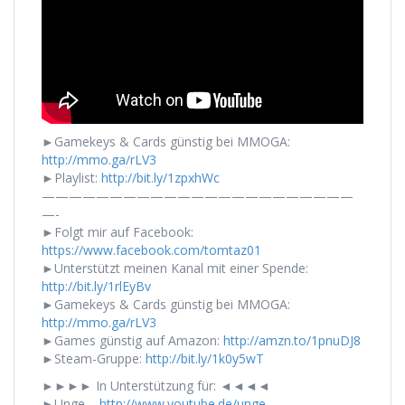
►Gamekeys & Cards günstig bei MMOGA:
http://mmo.ga/rLV3
►Playlist:
http://bit.ly/1zpxhWc
———————————————————————
—-
►Folgt mir auf Facebook:
https://www.facebook.com/tomtaz01
►Unterstützt meinen Kanal mit einer Spende:
http://bit.ly/1rlEyBv
►Gamekeys & Cards günstig bei MMOGA:
http://mmo.ga/rLV3
►Games günstig auf Amazon:
http://amzn.to/1pnuDJ8
►Steam-Gruppe:
http://bit.ly/1k0y5wT
►►►► In Unterstützung für: ◄◄◄◄
►Unge –
http://www.youtube.de/unge