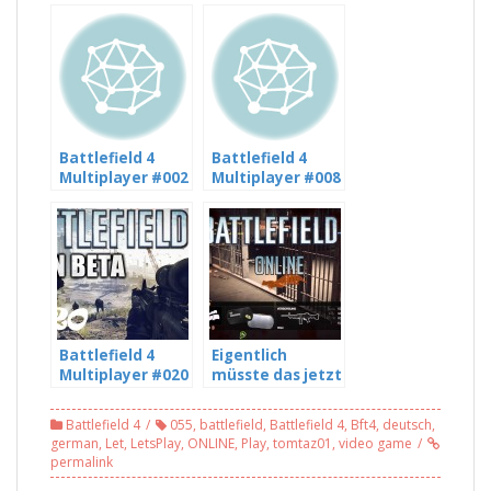
Battlefield 4
Battlefield 4
Multiplayer #002
Multiplayer #008
[HD] – Auf ins
[HD] – Wie kann
Gefecht
man den hier
Chatten – mit
Freddy LP und
DJNLetsPlays
Battlefield 4
Eigentlich
Multiplayer #020
müsste das jetzt
[HD] – Chris haut
ein Sieb sein –
immer ab… – mit
Battlefield 4 MP
Battlefield 4
055
,
battlefield
,
Battlefield 4
,
Bft4
,
deutsch
,
Freddy LP und
#041
german
,
Let
,
LetsPlay
,
ONLINE
,
Play
,
tomtaz01
,
video game
DJNLetsPlays
permalink