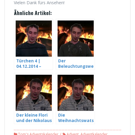
Vielen Dank fürs Ansehen!
Ähnliche Artikel:
Türchen 4 |
Der
04.12.2014 –
Beleuchtungswe
Tom’s
ttkampf –
Adventskalende
Türchen 13 –
r 2014
Tom’s
Adventskalende
r 2014
Der kleine Flori
Die
und der Nikolaus
Weihnachtswats
– Türchen 14 |
ch’n – Türchen 19
Tom’s
| Tom’s
Tom's Adventskalender
Advent
,
Adventkalender
,