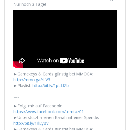
Nur noch 3 Tage!
►Gamekeys & Cards günstig bei MMOGA:
http://mmo.ga/rLV3
►Playlist:
http://bit.ly/1pLLlZb
———————————————————————
—-
►Folgt mir auf Facebook:
https://www.facebook.com/tomtaz01
►Unterstützt meinen Kanal mit einer Spende:
http://bit.ly/1rlEyBv
►Gamekeys & Cards günstig bei MMOGA: