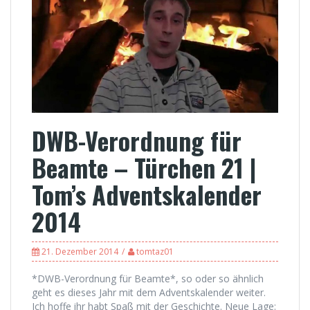
DWB-Verordnung für
Beamte – Türchen 21 |
Tom’s Adventskalender
2014
21. Dezember 2014
tomtaz01
*DWB-Verordnung für Beamte*, so oder so ähnlich
geht es dieses Jahr mit dem Adventskalender weiter.
Ich hoffe ihr habt Spaß mit der Geschichte. Neue Lage: