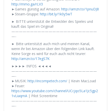
http://mmo.ga/rLV3
►Games günstig auf Amazon:
http://amzn.to/1pnuDJ8
►Steam-Gruppe:
http://bit.ly/1k0y5wT
► BITTE unterstützt die Entwickler des Spieles und
kauft das Spiel im Original!
———————————————————————
—-
► Bitte unterstützt auch mich und meinen Kanal,
wenn ihr bei Amazon über den folgenden Link kauft.
Keine Sorge es wird für euch auch nicht teurer:
http://amzn.to/17egS7K
►►►► INFOS ◄◄◄◄
———————————————————————
—-
►MUSIK:
http://incompetech.com/
| Kevin MacLoad
►Feuer:
https://www.youtube.com/channel/UCcjqo5La1Jc5gp2
1vLiaqmA
| Pilot Screentime
———————————————————————
—-